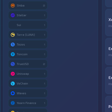
Shiba
2
Stellar
1
X
Sui
1
И
Terra (LUNA)
1
Tezos
1
E
Toncoin
1
И
TrueUSD
2
Uniswap
1
E
VeChain
1
И
Waves
1
Yearn Finance
1
P