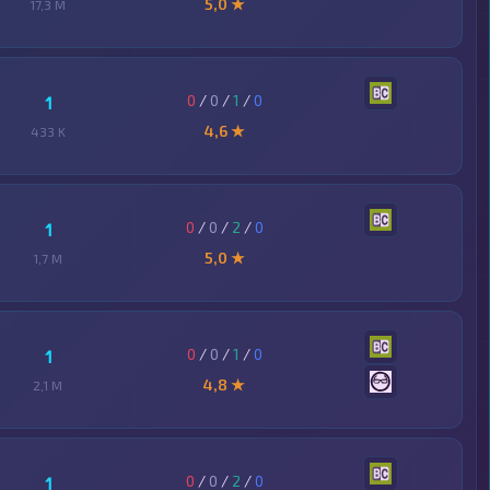
5,0 ★
17,3 M
0
/
0
/
1
/
0
1
4,6 ★
433 K
0
/
0
/
2
/
0
1
5,0 ★
1,7 M
0
/
0
/
1
/
0
1
4,8 ★
2,1 M
0
/
0
/
2
/
0
1