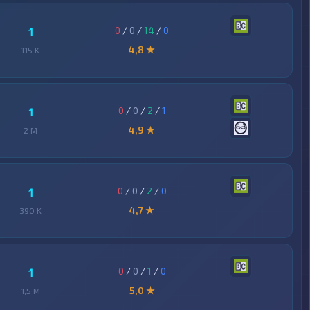
0
/
0
/
14
/
0
1
4,8 ★
115 K
0
/
0
/
2
/
1
1
4,9 ★
2 M
0
/
0
/
2
/
0
1
4,7 ★
390 K
0
/
0
/
1
/
0
1
5,0 ★
1,5 M