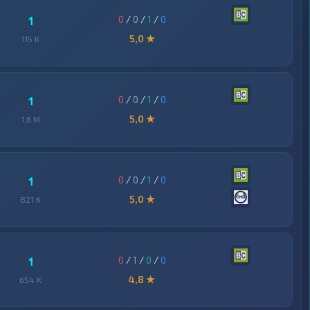
0
/
0
/
1
/
0
1
5,0 ★
115 K
0
/
0
/
1
/
0
1
5,0 ★
1,6 M
0
/
0
/
1
/
0
1
5,0 ★
821 K
0
/
1
/
0
/
0
1
4,8 ★
654 K