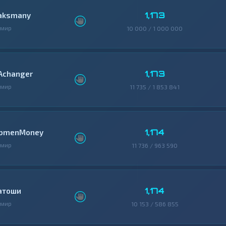
1,173
aksmany
змир
10 000 / 1 000 000
1,173
Achanger
змир
11 735 / 1 853 841
1,174
bmenMoney
змир
11 736 / 963 590
1,174
атоши
змир
10 153 / 586 855