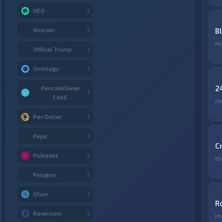
NEO
1
Notcoin
B
1
И
Official Trump
1
Ontology
1
2
PancakeSwap
1
CAKE
И
Pax Dollar
1
Pepe
1
C
Polkadot
1
И
Polygon
1
Qtum
1
R
Ravencoin
1
И