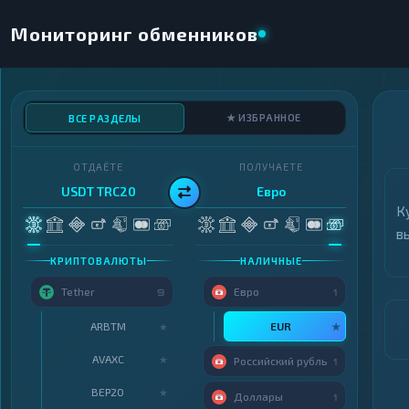
Мониторинг обменников
★ ИЗБРАННОЕ
ВСЕ РАЗДЕЛЫ
ОТДАЁТЕ
ПОЛУЧАЕТЕ
USDT TRC20
Евро
К
в
КРИПТОВАЛЮТЫ
НАЛИЧНЫЕ
Tether
Евро
9
1
ARBTM
EUR
★
★
AVAXC
★
Российский рубль
1
BEP20
★
Доллары
1