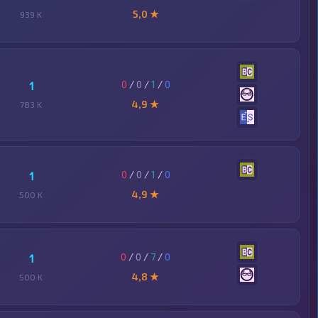
5,0 ★
939 K
0
/
0
/
1
/
0
1
4,9 ★
783 K
0
/
0
/
1
/
0
1
4,9 ★
500 K
0
/
0
/
7
/
0
1
4,8 ★
500 K