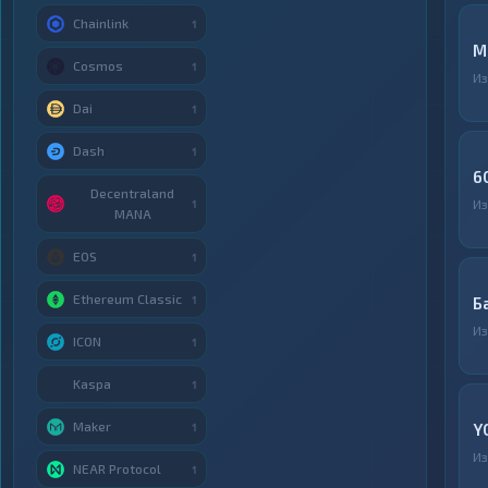
Chainlink
1
М
Cosmos
1
И
Dai
1
Dash
1
6
Decentraland
И
1
MANA
EOS
1
Ethereum Classic
1
Б
И
ICON
1
Kaspa
1
Maker
Y
1
И
NEAR Protocol
1