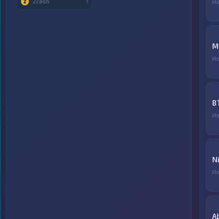
Zcash
И
1
M
И
B
И
N
И
A