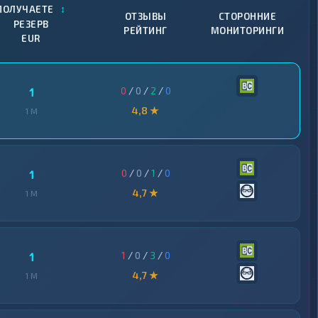
↕
ПОЛУЧАЕТЕ
ОТЗЫВЫ
СТОРОННИЕ
РЕЗЕРВ
РЕЙТИНГ
МОНИТОРИНГИ
EUR
0
/
0
/
2
/
0
1
4,8 ★
1 M
0
/
0
/
1
/
0
1
4,7 ★
1 M
1
/
0
/
3
/
0
1
4,7 ★
1 M