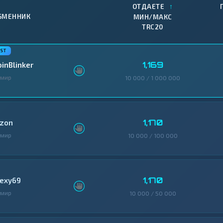
↑
ОТДАЕТЕ
БМЕННИК
МИН/МАКС
TRC20
1,169
oinBlinker
змир
10 000 / 1 000 000
1,170
izon
змир
10 000 / 100 000
1,170
lexy69
змир
10 000 / 50 000