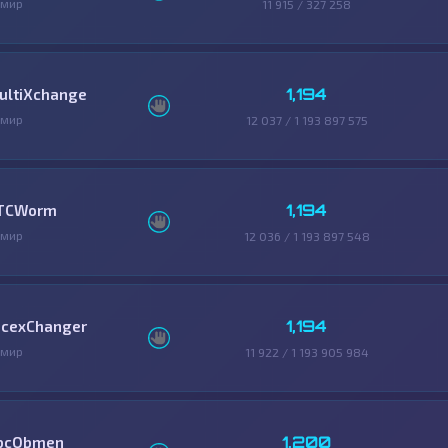
змир
11 915 / 327 258
1,194
ultiXchange
змир
12 037 / 1 193 897 575
1,194
TCWorm
змир
12 036 / 1 193 897 548
1,194
icexChanger
змир
11 922 / 1 193 905 984
1,200
bcObmen