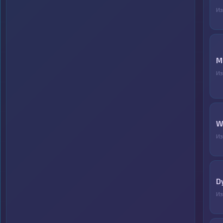
И
M
И
W
И
D
И