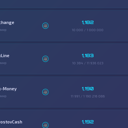
1,182
change
змир
10 000 / 1 000 000
1,183
xLine
змир
10 384 / 11 936 023
1,190
x-Money
змир
11 991 / 1 190 216 086
1,192
rostovCash