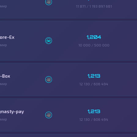
змир
11 871 / 1 193 897 681
1,204
ore-Ex
змир
10 000 / 500 000
1,213
-Box
змир
12 130 / 606 494
1,213
ynasty-pay
змир
12 130 / 606 494