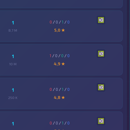
0
/
0
/
1
/
0
1
5,0 ★
8,7 M
1
/
0
/
0
/
0
1
4,9 ★
10 M
0
/
0
/
1
/
0
1
4,8 ★
250 K
0
/
0
/
1
/
0
1