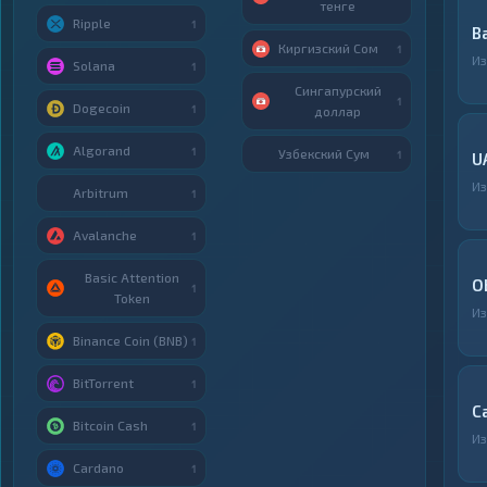
тенге
Ripple
1
B
Киргизский Сом
1
И
Solana
1
Сингапурский
1
Dogecoin
1
доллар
Algorand
1
Узбекский Сум
1
U
И
Arbitrum
1
Avalanche
1
Basic Attention
O
1
Token
И
Binance Coin (BNB)
1
BitTorrent
1
С
Bitcoin Cash
1
И
Cardano
1