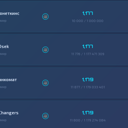
1,177
онеткинс
змир
10 000 / 1 000 000
1,177
0sek
змир
11 776 / 1 177 471 309
1,179
анкомат
змир
11 877 / 1 179 033 401
1,179
Changers
змир
11 800 / 1 179 274 084