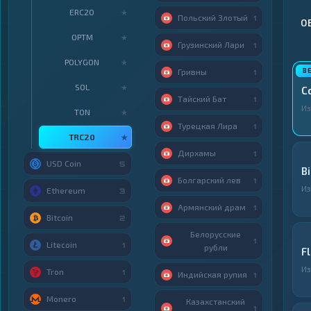
ERC20
★
Польский Злотый
1
О
OPTM
★
Грузинский Лари
1
POLYGON
★
Гривны
1
SOL
★
C
Тайский Бат
1
И
TON
★
Турецкая Лира
1
TRC20
★
Дирхамы
1
USD Coin
5
B
Болгарский лев
1
И
Ethereum
3
Армянский драм
1
Bitcoin
2
Белорусские
1
Litecoin
1
рубли
F
И
Tron
1
Индийская рупия
1
Monero
1
Казахстанский
1