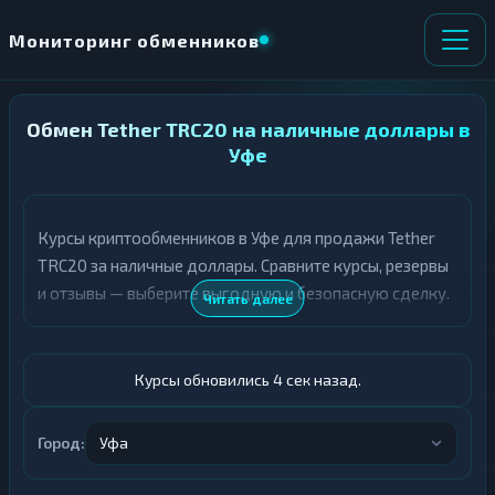
Мониторинг обменников
Обмен Tether TRC20 на наличные доллары в
НАПРАВЛЕНИЕ
×
ОБМЕНА
Уфе
★ ИЗБРАННОЕ
ВСЕ РАЗДЕЛЫ
Курсы криптообменников в Уфе для продажи Tether
TRC20 за наличные доллары. Сравните курсы, резервы
О
П
Т
О
и отзывы — выберите выгодную и безопасную сделку.
Читать далее
Д
Л
А
У
Ё
Ч
Т
А
Курсы обновились 5 сек назад.
Е
Е
Т
USDT TRC20
Е
Город:
Уфа
Доллары