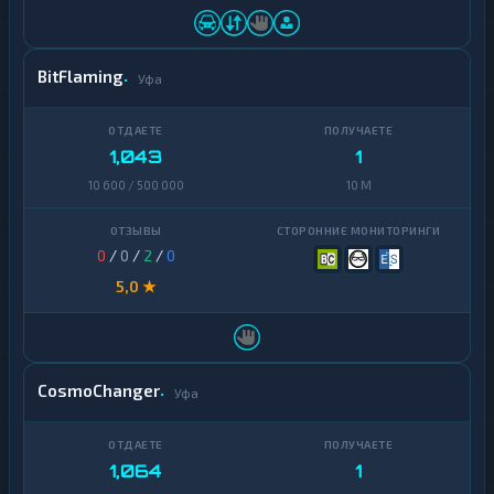
BitFlaming
Уфа
1,043
1
10 600 / 500 000
10 M
0
/
0
/
2
/
0
5,0 ★
CosmoChanger
Уфа
1,064
1