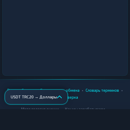
•
•
•
•
Вики
Города
Безопасность обмена
Словарь терминов
USDT TRC20 → Доллары
AML-проверка
•
•
Методология оценки
Как мы зарабатываем
Для обменников