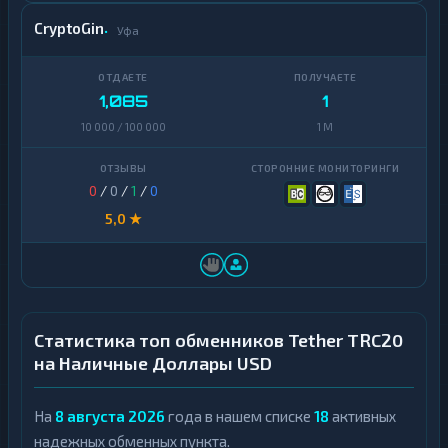
CryptoGin
Уфа
1,085
1
10 000 / 100 000
1 M
0
/
0
/
1
/
0
5,0 ★
Статистика топ обменников Tether TRC20
на Наличные Доллары USD
На
8 августа 2026
года в нашем списке
18
активных
надежных обменных пункта.