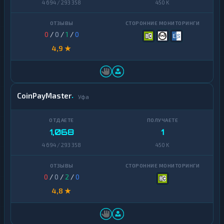
4 694 / 293 358
450 K
0
/
0
/
1
/
0
4,9 ★
CoinPayMaster
Уфа
1,068
1
4 694 / 293 358
450 K
0
/
0
/
2
/
0
4,8 ★