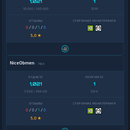
1,021
1
Avalanche
1
10 000 / 500 000
10 M
Basic
Attention
1
Token
0
/
0
/
1
/
0
5,0 ★
Binance
Coin
1
(BNB)
BitTorrent
1
NiceObmen
Уфа
Bitcoin
1
Cash
1,021
1
Cardano
1
5 000 / 306 435
310 K
Chainlink
1
Cosmos
1
0
/
0
/
1
/
0
Dai
1
5,0 ★
Dash
1