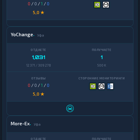
0
/
0
/
1
/
0
5,0 ★
YoChange
Уфа
1,031
1
12 371 / 309 278
500 K
0
/
0
/
1
/
0
5,0 ★
More-Ex
Уфа