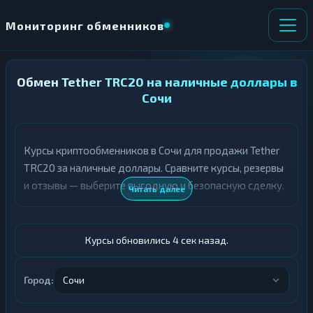
Мониторинг обменников
Обмен Tether TRC20 на наличные доллары в
НАПРАВЛЕНИЕ
×
ОБМЕНА
Сочи
★ ИЗБРАННОЕ
ВСЕ РАЗДЕЛЫ
Курсы криптообменников в Сочи для продажи Tether
TRC20 за наличные доллары. Сравните курсы, резервы
О
П
Т
О
и отзывы — выберите выгодную и безопасную сделку.
Читать далее
Д
Л
А
У
Ё
Ч
Т
А
Курсы обновились 5 сек назад.
Е
Е
Т
USDT TRC20
Е
Город:
Сочи
Доллары