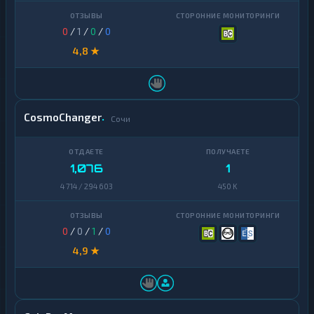
0
/
1
/
0
/
0
4,8 ★
CosmoChanger
Сочи
1,076
1
4 714 / 294 603
450 K
0
/
0
/
1
/
0
4,9 ★