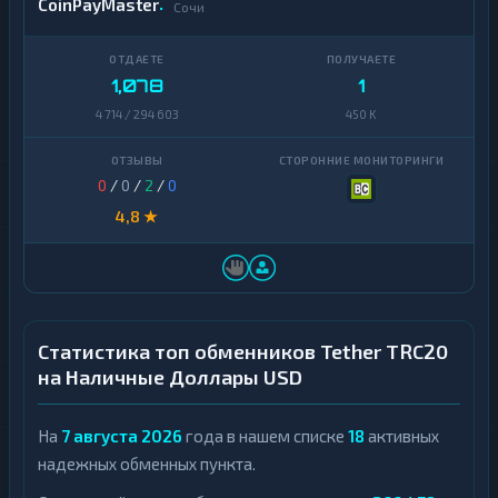
CoinPayMaster
Сочи
1,078
1
4 714 / 294 603
450 K
0
/
0
/
2
/
0
4,8 ★
Статистика топ обменников Tether TRC20
на Наличные Доллары USD
На
7 августа 2026
года в нашем списке
18
активных
надежных обменных пункта.