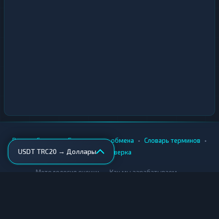
•
•
•
•
Вики
Города
Безопасность обмена
Словарь терминов
USDT TRC20 → Доллары
AML-проверка
•
•
Методология оценки
Как мы зарабатываем
Для обменников
Купить крипту