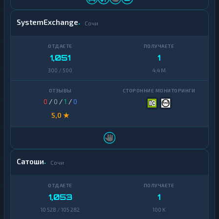
SystemExchange
Сочи
1,051
1
300 / 500
4,4 M
0
/
0
/
1
/
0
5,0 ★
Сатоши
Сочи
1,053
1
10 528 / 105 282
100 K