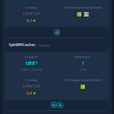
Ontology
1
0
/
1
/
1
/
0
PancakeSwap
1
CAKE
4,7 ★
Pax
1
Dollar
Pepe
1
SpbWMCasher
Самара
Polkadot
1
Polygon
1
1,037
1
Qtum
1
9 485 / 309 278
1,3 M
Ravencoin
1
0
/
0
/
1
/
0
Shiba
2
5,0 ★
Stellar
1
Sui
1