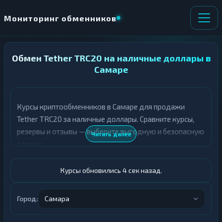
Мониторинг обменников
Обмен Tether TRC20 на наличные доллары в
НАПРАВЛЕНИЕ
×
ОБМЕНА
Самаре
★ ИЗБРАННОЕ
ВСЕ РАЗДЕЛЫ
Курсы криптообменников в Самаре для продажи
Tether TRC20 за наличные доллары. Сравните курсы,
О
П
Т
О
резервы и отзывы — выберите выгодную и безопасную
Читать далее
Д
Л
сделку.
А
У
Ё
Ч
Т
А
Курсы обновились 5 сек назад.
Е
Е
Т
USDT TRC20
Е
Город:
Самара
Доллары