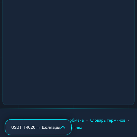
•
•
•
•
Вики
Города
Безопасность обмена
Словарь терминов
USDT TRC20 → Доллары
AML-проверка