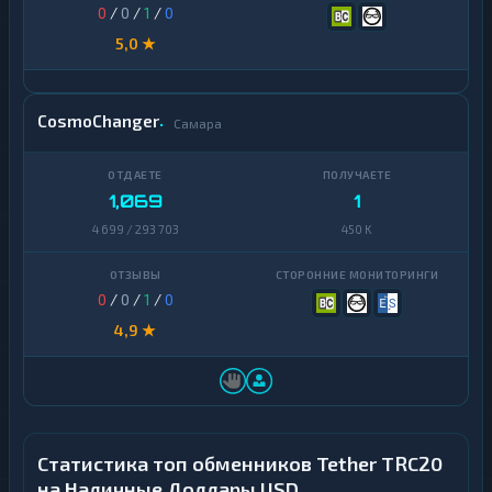
0
/
0
/
1
/
0
5,0 ★
CosmoChanger
Самара
1,069
1
4 699 / 293 703
450 K
0
/
0
/
1
/
0
4,9 ★
Статистика топ обменников Tether TRC20
на Наличные Доллары USD