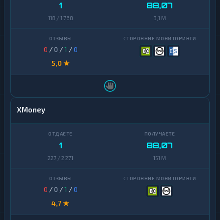
1
88,07
118 / 1 768
3,1 M
0
/
0
/
1
/
0
5,0 ★
XMoney
1
88,07
227 / 2 271
151 M
0
/
0
/
1
/
0
4,7 ★