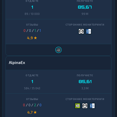
1
85,67
89 / 10 000
99 M
0
/
0
/
1
/
1
4,9 ★
AlpinaEx
1
85,61
584 / 35 043
3,3 M
0
/
0
/
2
/
0
4,7 ★