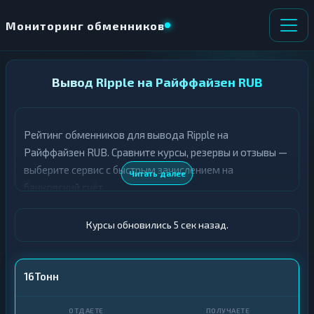
Мониторинг обменников
НАПРАВЛЕНИЕ
Вывод Ripple на Райффайзен RUB
×
ОБМЕНА
Рейтинг обменников для вывода Ripple на
★ ИЗБРАННОЕ
ВСЕ РАЗДЕЛЫ
Райффайзен RUB. Сравните курсы, резервы и отзывы —
выберите сервис с быстрым зачислением на
О
П
Читать далее
Т
О
банковский счёт.
Д
Л
А
У
Ё
Ч
Курсы обновились 6 сек назад.
Т
А
Е
Е
Т
XRP
16Тонн
Е
Райф · RUB