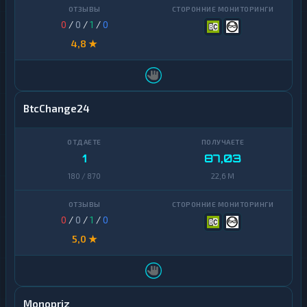
0
/
0
/
1
/
0
4,8 ★
BtcChange24
1
87,03
180 / 870
22,6 M
0
/
0
/
1
/
0
5,0 ★
Monopriz