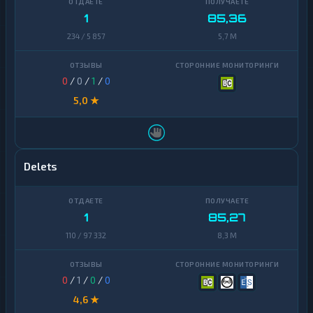
1
85,36
234 / 5 857
5,7 M
0
/
0
/
1
/
0
5,0 ★
Delets
1
85,27
110 / 97 332
8,3 M
0
/
1
/
0
/
0
4,6 ★