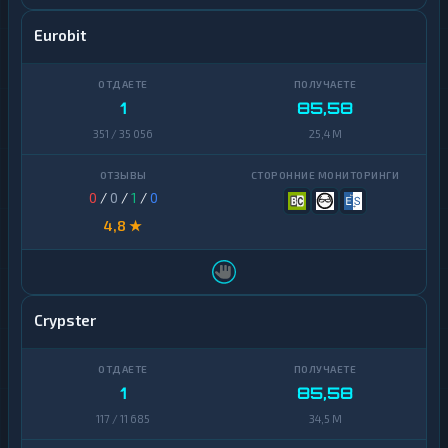
Eurobit
1
85,58
351 / 35 056
25,4 M
0
/
0
/
1
/
0
4,8 ★
Crypster
1
85,58
117 / 11 685
34,5 M