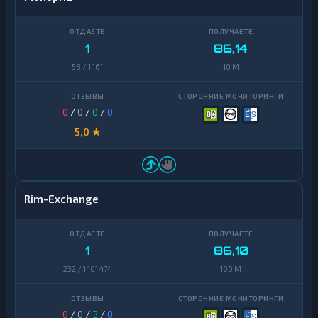
1
86,14
58 / 1 161
10 M
0
/
0
/
0
/
0
5,0 ★
Rim-Exchange
1
86,10
232 / 1 161 474
100 M
0
/
0
/
3
/
0