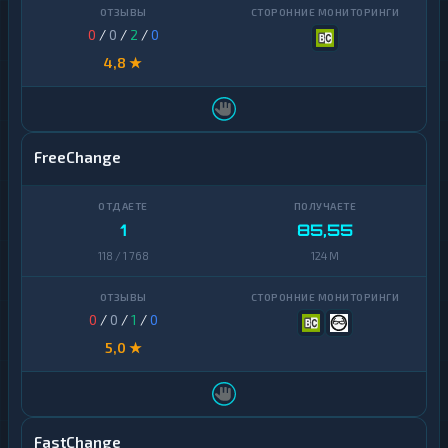
0
/
0
/
2
/
0
4,8 ★
FreeChange
1
85,55
118 / 1 768
124 M
0
/
0
/
1
/
0
5,0 ★
FastChange