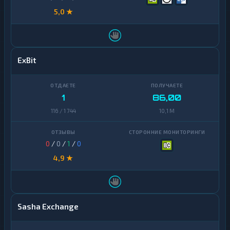
5,0 ★
ExBit
1
86,00
116 / 1 744
10,1 M
0
/
0
/
1
/
0
4,9 ★
Sasha Exchange