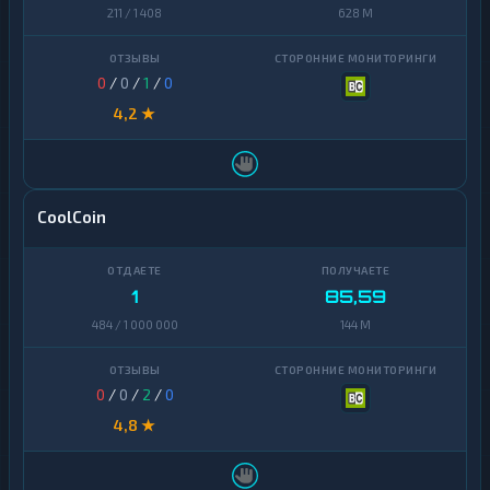
211 / 1 408
628 M
0
/
0
/
1
/
0
4,2 ★
CoolCoin
1
85,59
484 / 1 000 000
144 M
0
/
0
/
2
/
0
4,8 ★