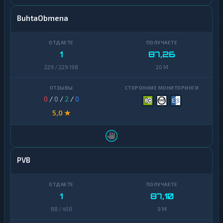
BuhtaObmena
1
87,26
229 / 229 198
20 M
0
/
0
/
2
/
0
5,0 ★
PVB
1
87,10
88 / 450
9 M