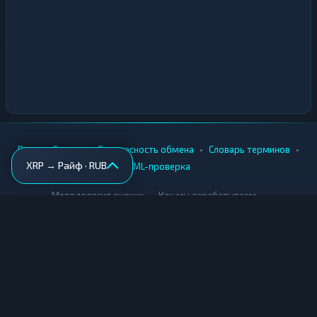
•
•
•
•
Вики
Города
Безопасность обмена
Словарь терминов
XRP → Райф · RUB
AML-проверка
•
•
Методология оценки
Как мы зарабатываем
Для обменников
Купить крипту
Продать крипту