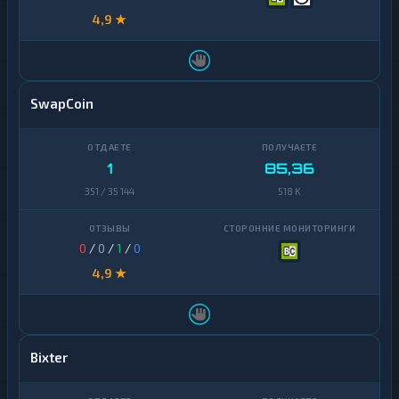
4,9 ★
SwapCoin
1
85,36
351 / 35 144
518 K
0
/
0
/
1
/
0
4,9 ★
Bixter