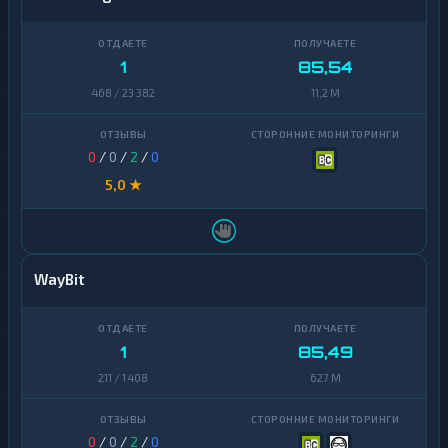
1
85,54
468 / 23 382
11,2 M
0
/
0
/
2
/
0
5,0 ★
WayBit
1
85,49
211 / 1 408
627 M
0
/
0
/
2
/
0