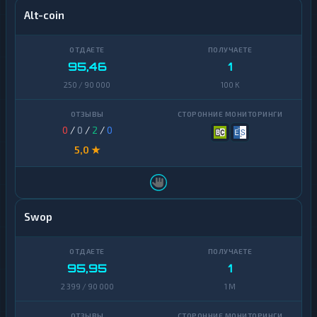
Alt-coin
95,46
1
250 / 90 000
100 K
0
/
0
/
2
/
0
5,0 ★
Swop
95,95
1
2 399 / 90 000
1 M