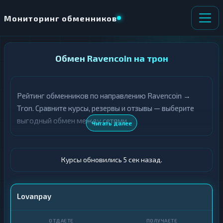
Мониторинг обменников
НАПРАВЛЕНИЕ
Обмен Ravencoin на трон
×
ОБМЕНА
Рейтинг обменников по направлению Ravencoin →
★ ИЗБРАННОЕ
ВСЕ РАЗДЕЛЫ
Tron. Сравните курсы, резервы и отзывы — выберите
выгодный обмен между сетями.
О
П
Читать далее
Т
О
Д
Л
А
У
Ё
Ч
Курсы обновились 5 сек назад.
Т
А
Е
Е
Т
RVN
Lovanpay
Е
TRX