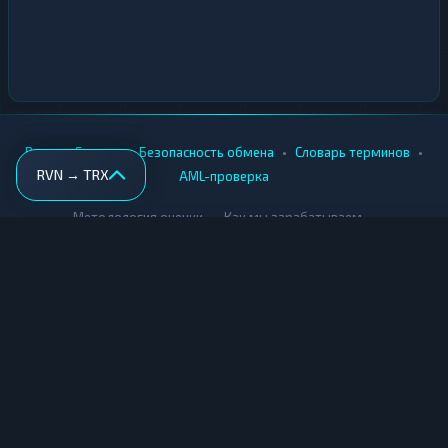
•
•
•
•
Вики
Города
Безопасность обмена
Словарь терминов
RVN → TRX
AML-проверка
•
•
Методология оценки
Как мы зарабатываем
Для обменников
Купить крипту
Продать крипту
Купить за рубли
Продать за рубли