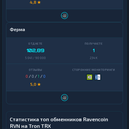
4,8 ★
Ферма
102,89
1
5 041 / 90 000
234 K
0
/
0
/
1
/
0
5,0 ★
Статистика топ обменников Ravencoin
RVN на Tron TRX