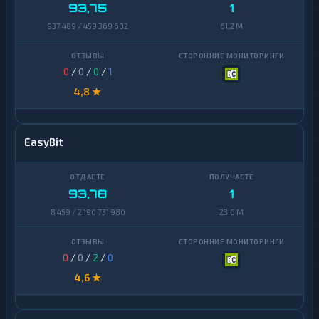
93,75
1
Zcash
1
937 489 / 459 369 602
61,2 M
0
/
0
/
0
/
1
4,8 ★
EasyBit
93,78
1
8 459 / 2 190 731 980
23,6 M
0
/
0
/
2
/
0
4,6 ★