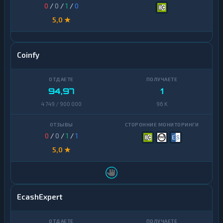
0
/
0
/
1
/
0
5,0 ★
Coinfy
94,97
1
4 749 / 900 000
96 K
0
/
0
/
1
/
1
5,0 ★
EcashExpert