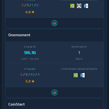
0
/
0
/
1
/
0
4,6 ★
Onemoment
96,16
1
4 287 / 90 000
980 K
0
/
0
/
63
/
0
5,0 ★
CoinStart