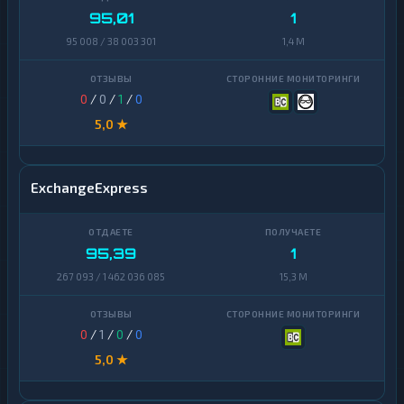
95,01
1
95 008 / 38 003 301
1,4 M
0
/
0
/
1
/
0
5,0 ★
ExchangeExpress
95,39
1
267 093 / 1 462 036 085
15,3 M
0
/
1
/
0
/
0
5,0 ★