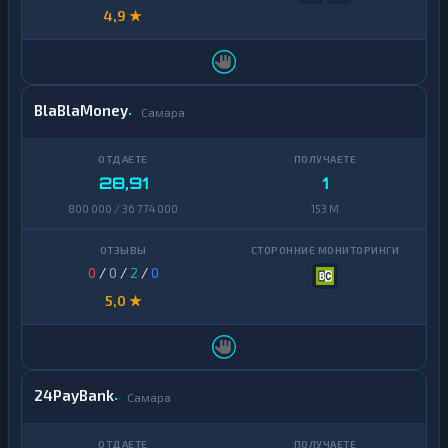
4,9 ★
BlaBlaMoney
Самара
28,91
1
800 000 / 36 774 000
153 M
0
/
0
/
2
/
0
5,0 ★
24PayBank
Самара