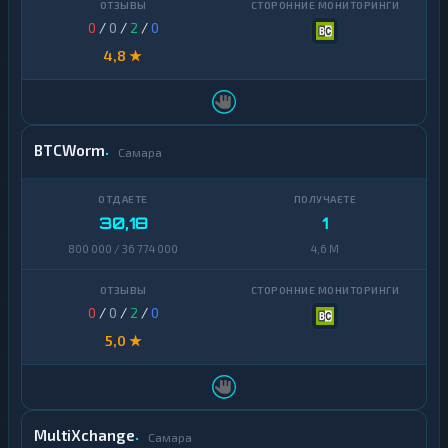
0
/
0
/
2
/
0
4,8 ★
BTCWorm
Самара
30,18
1
800 000 / 36 774 000
4,6 M
0
/
0
/
2
/
0
5,0 ★
MultiXchange
Самара