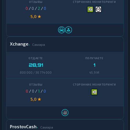
Zcash
0
/
0
/
2
/
0
1
5,0 ★
Xchange
Самара
28,91
1
800 000 / 36 774 000
45,9 M
0
/
0
/
1
/
0
5,0 ★
ProstovCash
Самара