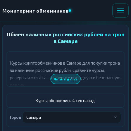
Мониторинг обменников
Обмен наличных российских рублей на трон
НАПРАВЛЕНИЕ
×
ОБМЕНА
в Самаре
★ ИЗБРАННОЕ
ВСЕ РАЗДЕЛЫ
Курсы криптообменников в Самаре для покупки трона
за наличные российские рубли. Сравните курсы,
О
П
Т
О
резервы и отзывы — выберите выгодную и безопасную
Читать далее
Д
Л
сделку.
А
У
Ё
Ч
Т
А
Курсы обновились 5 сек назад.
Е
Е
Т
Российский рубль
Е
Город:
Самара
TRX