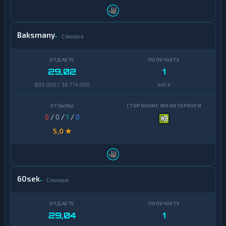
Baksmany
Самара
29,02
1
800 000 / 36 774 000
445 K
0
/
0
/
1
/
0
5,0 ★
60sek
Самара
29,04
1