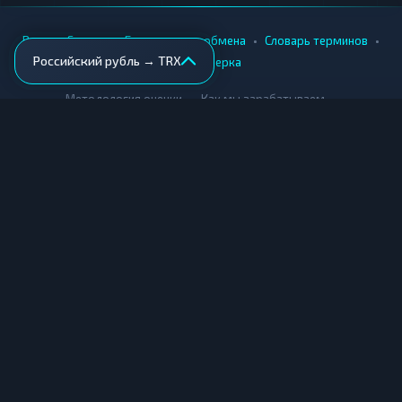
•
•
•
•
Вики
Города
Безопасность обмена
Словарь терминов
Российский рубль → TRX
AML-проверка
•
•
Методология оценки
Как мы зарабатываем
Для обменников
Купить крипту
Продать крипту
Купить за рубли
Продать за рубли
© Мониторинг обменников — 2026
|
|
|
Условия использования
Конфиденциальность
Cookies