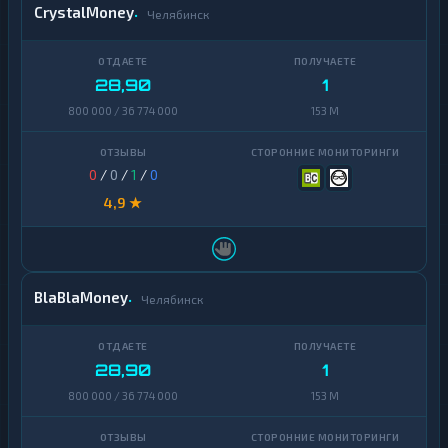
CrystalMoney
Челябинск
28,90
1
800 000 / 36 774 000
153 M
0
/
0
/
1
/
0
4,9 ★
BlaBlaMoney
Челябинск
28,90
1
800 000 / 36 774 000
153 M