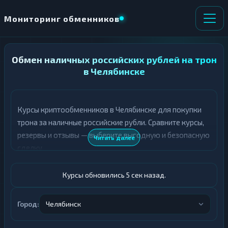
Мониторинг обменников
Обмен наличных российских рублей на трон
НАПРАВЛЕНИЕ
×
ОБМЕНА
в Челябинске
★ ИЗБРАННОЕ
ВСЕ РАЗДЕЛЫ
Курсы криптообменников в Челябинске для покупки
трона за наличные российские рубли. Сравните курсы,
О
П
Т
О
резервы и отзывы — выберите выгодную и безопасную
Читать далее
Д
Л
сделку.
А
У
Ё
Ч
Т
А
Курсы обновились 5 сек назад.
Е
Е
Т
Российский рубль
Е
Город:
Челябинск
TRX