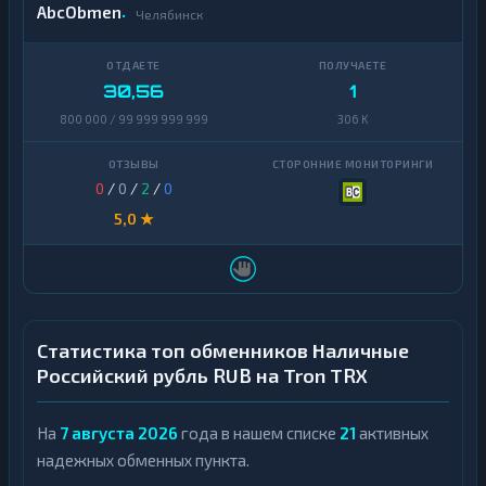
AbcObmen
Челябинск
30,56
1
800 000 / 99 999 999 999
306 K
0
/
0
/
2
/
0
5,0 ★
Статистика топ обменников Наличные
Российский рубль RUB на Tron TRX
На
7 августа 2026
года в нашем списке
21
активных
надежных обменных пункта.