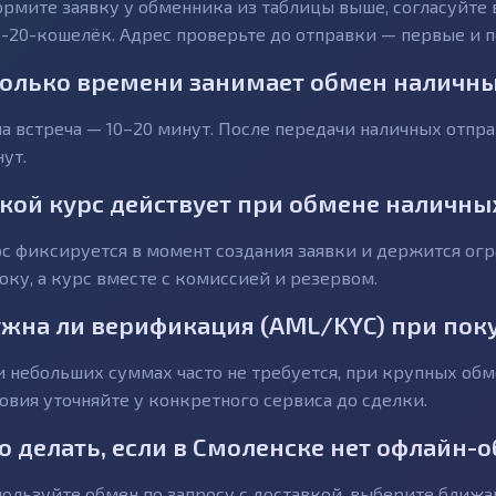
рмите заявку у обменника из таблицы выше, согласуйте 
-20-кошелёк. Адрес проверьте до отправки — первые и 
олько времени занимает обмен наличны
а встреча — 10–20 минут. После передачи наличных отпр
ут.
кой курс действует при обмене наличны
с фиксируется в момент создания заявки и держится ог
оку, а курс вместе с комиссией и резервом.
жна ли верификация (AML/KYC) при пок
 небольших суммах часто не требуется, при крупных об
овия уточняйте у конкретного сервиса до сделки.
о делать, если в Смоленске нет офлайн-
ользуйте обмен по запросу с доставкой, выберите ближ