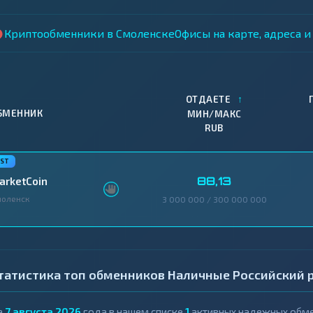
Криптообменники в Смоленске
Офисы на карте, адреса 
↑
ОТДАЕТЕ
БМЕННИК
МИН/МАКС
RUB
88,13
arketCoin
оленск
3 000 000 / 300 000 000
татистика топ обменников Наличные Российский р
а
7 августа 2026
года в нашем списке
1
активных надежных обме