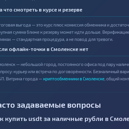
а что смотреть в курсе и резерве
тоговая выгода — это курс плюс комиссия обменника и достаточ
рупная сумма ближе к резерву может идти дольше. Верификаци
уммах — стандартная процедура, а не повод для тревоги.
сли офлайн-точки в Смоленске нет
моленск — небольшой город, постоянного офиса под пару наличн
апросу: курьер или встреча по договорённости. Безналичный вар
БП. Витрина города —
криптообменники в Смоленске
, общий кон
асто задаваемые вопросы
к купить usdt за наличные рубли в Смол