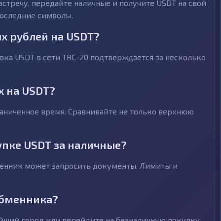
встречу, передайте наличные и получите USDT на свой
последние символы.
х рублей на USDT?
авка USDT в сети TRC-20 подтверждается за несколько
х на USDT?
раниченное время. Сравнивайте не только верхнюю
упке USDT за наличные?
менник может запросить документы. Лимиты и
обменника?
айший город или перейдите на безналичную покупку