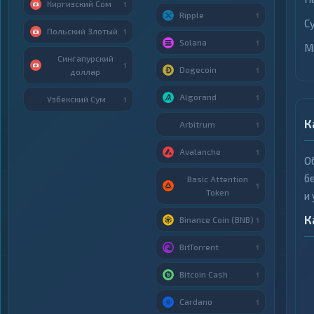
Киргизский Сом
1
Ripple
1
С
Польский Злотый
1
Solana
1
М
Сингапурский
1
Dogecoin
1
доллар
Algorand
1
Узбекский Сум
1
К
Arbitrum
1
Avalanche
1
О
б
Basic Attention
1
Token
и
К
Binance Coin (BNB)
1
BitTorrent
1
Bitcoin Cash
1
Cardano
1