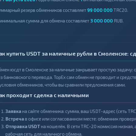
уммарный резерв обменников составляет
99 000 000
TRC20.
инимальная сумма для обмена составляет
3 000 000
RUB.
ак купить USDT за наличные рубли в Смоленске: сде
бмен юсдт в Смоленске за наличные закрывает простую задачу: о
ез банковского перевода. TopEx сам обмен не проводит и средст
 условия обменников, чтобы вы сравнили предложения сами.
ак проходит сделка с наличными
Заявка
на сайте обменника: сумма, ваш USDT-адрес (сеть TRC
Встреча
в офисе или согласованном месте: обменник проверя
Отправка USDT
на кошелёк. В сети TRC-20 комиссия низкая,
рабочая сеть для наличного обмена.