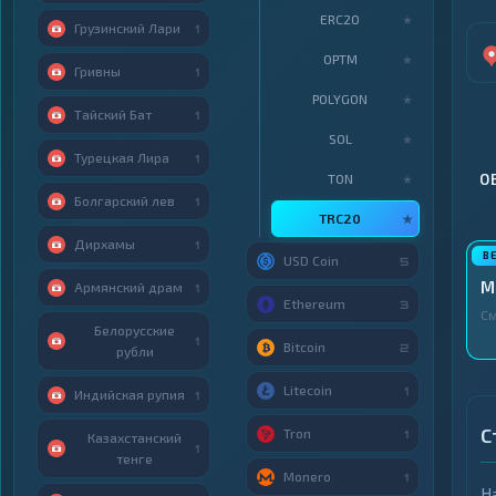
ERC20
★
Грузинский Лари
1
OPTM
★
Гривны
1
POLYGON
★
Тайский Бат
1
SOL
★
Турецкая Лира
1
TON
О
★
Болгарский лев
1
TRC20
★
Дирхамы
1
USD Coin
5
M
Армянский драм
1
Ethereum
3
См
Белорусские
1
Bitcoin
2
рубли
Litecoin
1
Индийская рупия
1
С
Tron
1
Казахстанский
1
тенге
Monero
1
Н