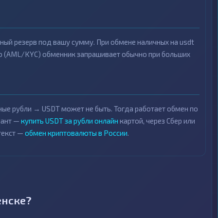
ный резерв под вашу сумму. При обмене наличных на usdt
ю (AML/KYC) обменник запрашивает обычно при больших
ые рубли → USDT может не быть. Тогда работает обмен по
иант —
купить USDT за рубли онлайн
картой, через Сбер или
текст —
обмен криптовалюты в России
.
енске?