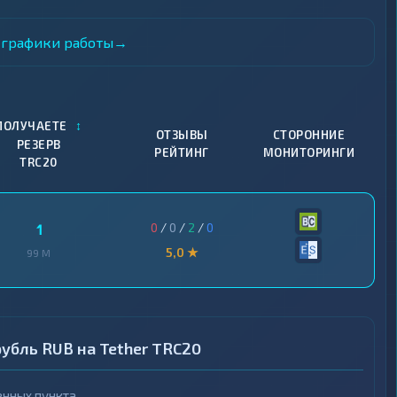
и графики работы
→
↕
ПОЛУЧАЕТЕ
ОТЗЫВЫ
СТОРОННИЕ
РЕЗЕРВ
РЕЙТИНГ
МОНИТОРИНГИ
TRC20
0
/
0
/
2
/
0
1
5,0 ★
99 M
убль RUB на Tether TRC20
нных пункта.