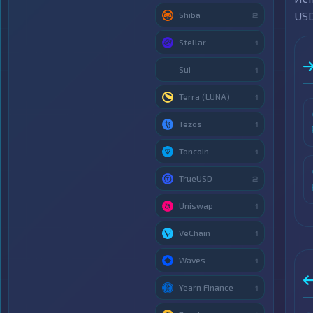
USD
Shiba
2
Stellar
1
Sui
1
Terra (LUNA)
1
Tezos
1
Toncoin
1
TrueUSD
2
Uniswap
1
VeChain
1
Waves
1
Yearn Finance
1