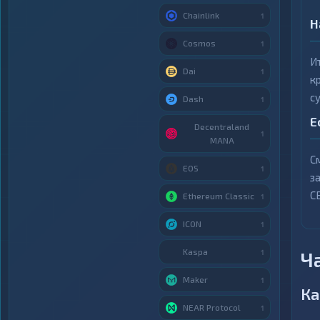
Chainlink
1
Н
Cosmos
1
И
Dai
1
к
с
Dash
1
Е
Decentraland
1
MANA
С
EOS
1
з
С
Ethereum Classic
1
ICON
1
Kaspa
Ч
1
Maker
1
Ка
NEAR Protocol
1