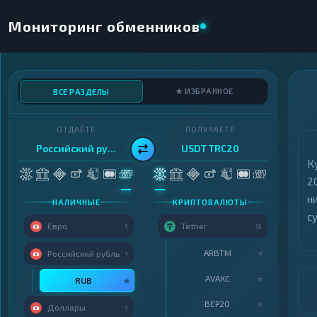
Мониторинг обменников
★ ИЗБРАННОЕ
ВСЕ РАЗДЕЛЫ
ОТДАЁТЕ
ПОЛУЧАЕТЕ
Российский рубль
USDT TRC20
К
2
н
НАЛИЧНЫЕ
КРИПТОВАЛЮТЫ
с
Евро
Tether
1
9
ARBTM
★
Российский рубль
1
AVAXC
★
RUB
★
BEP20
★
Доллары
1