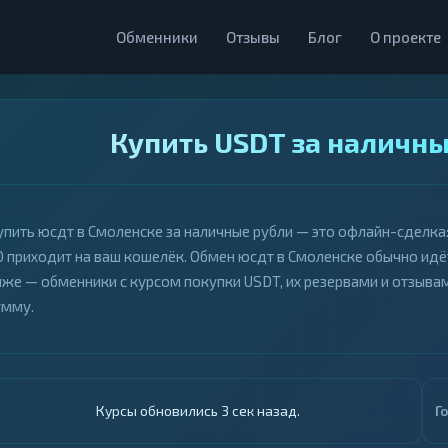
Обменники
Отзывы
Блог
О проекте
Купить USDT за наличны
упить юсдт в Смоленске за наличные рубли — это офлайн-сделка: в
0 приходит на ваш кошелёк. Обмен юсдт в Смоленске обычно идёт
иже — обменники с курсом покупки USDT, их резервами и отзыва
умму.
Курсы обновились 4 сек назад.
Г