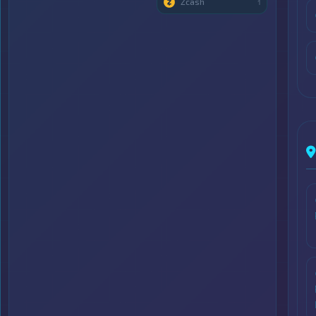
Zcash
1