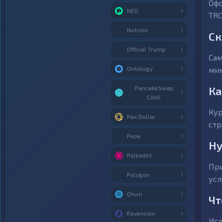
Офо
NEO
1
TRC
Notcoin
1
Ск
Official Trump
1
Сам
Ontology
мин
1
PancakeSwap
Ка
1
CAKE
Кур
Pax Dollar
1
стр
Pepe
1
Ну
Polkadot
1
При
Polygon
1
усл
Qtum
1
Чт
Ravencoin
1
Исп