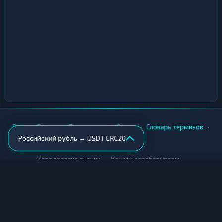
•
•
•
•
Вики
Города
Безопасность обмена
Словарь терминов
Российский рубль → USDT ERC20
AML-проверка
•
•
Методология оценки
Как мы зарабатываем
Для обменников
Купить крипту
Продать крипту