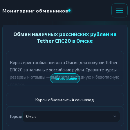
Мониторинг обменников
НАПРАВЛЕНИЕ
Обмен наличных российских рублей на
×
ОБМЕНА
Tether ERC20 в Омске
★ ИЗБРАННОЕ
ВСЕ РАЗДЕЛЫ
Курсы криптообменников в Омске для покупки Tether
ERC20 за наличные российские рубли. Сравните курсы,
О
П
Т
О
резервы и отзывы — выберите выгодную и безопасную
Читать далее
Д
Л
сделку.
А
У
Ё
Ч
Т
А
Курсы обновились 5 сек назад.
Е
Е
Т
Российский рубль
Е
Город:
Омск
USDT ERC20