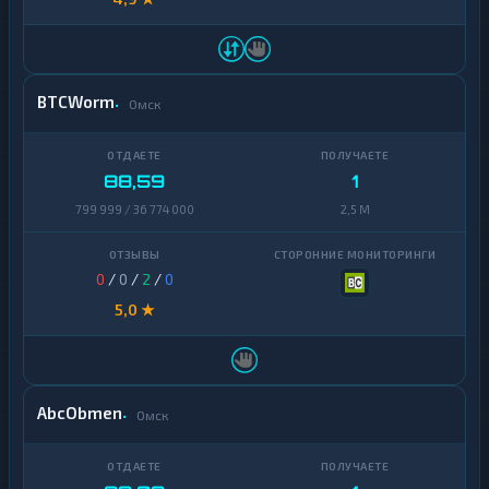
BTCWorm
Омск
88,59
1
799 999 / 36 774 000
2,5 M
0
/
0
/
2
/
0
5,0 ★
AbcObmen
Омск