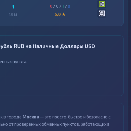
0
/
0
/
1
/
0
1
5,0 ★
1,5 M
рубль RUB на Наличные Доллары USD
нных пункта.
х в городе
Москва
— это просто, быстро и безопасно с
ко от проверенных обменных пунктов, работающих в