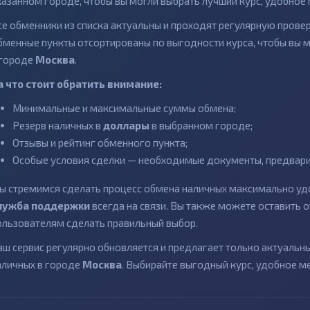
казанном городе, чтобы вы могли выбрать лучший курс, удобное 
се обменники из списка актуальны и проходят регулярную провер
бменные пункты отсортированы по выгодности курса, чтобы вы 
 городе
Москва
.
а что стоит обратить внимание:
Минимальные и максимальные суммы обмена;
Резерв наличных в
доллары
в выбранном городе;
Отзывы и рейтинг обменного пункта;
Особые условия сделки — необходимые документы, предварит
ы стремимся сделать процесс обмена наличных максимально удо
лужба поддержки
всегда на связи. Вы также можете оставить
ользователям сделать правильный выбор.
аш сервис регулярно обновляется и предлагает только актуаль
аличных в городе
Москва
. Выбирайте выгодный курс, удобное м