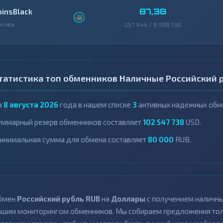
87,38
oinsBlack
осква
257 944 / 8 598 130
татистика топ обменников Наличные Российский 
а
8 августа 2026
года в нашем списке
3
активных надежных обме
уммарный резерв обменников составляет
102 547 738
USD.
инимальная сумма для обмена составляет
80 000
RUB.
бмен
Российский рубль RUB
на
Доллары
с получением наличны
ашим мониторингом обменников. Мы собираем предложения толь