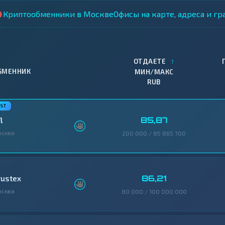
Криптообменники в Москве
Офисы на карте, адреса и г
↑
ОТДАЕТЕ
БМЕННИК
МИН/МАКС
RUB
85,87
l
осква
200 000 / 85 865 700
86,21
rustex
осква
80 000 / 100 000 000