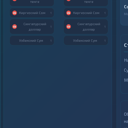
тенге
тенге
C
Киргизский Сом
Киргизский Сом
1
1
М
Сингапурский
Сингапурский
1
1
доллар
доллар
Узбекский Сум
Узбекский Сум
1
1
С
Н
С
М
О
н