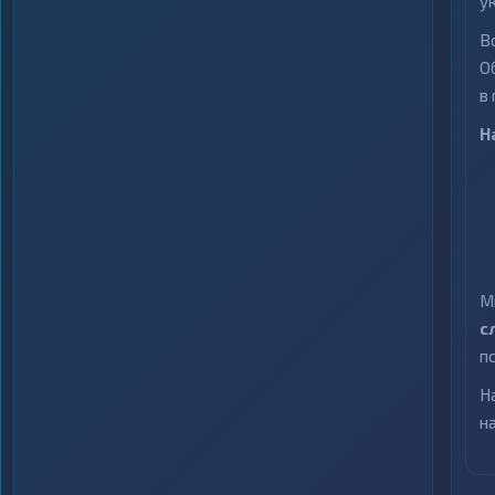
у
В
О
в
Н
М
с
п
Н
н