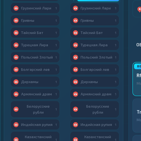
Грузинский Лари
Грузинский Лари
1
1
Гривны
Гривны
1
1
Тайский Бат
Тайский Бат
1
1
О
Турецкая Лира
Турецкая Лира
1
1
Польский Злотый
Польский Злотый
1
1
Болгарский лев
Болгарский лев
1
1
Rf
Дирхамы
Дирхамы
1
1
М
Армянский драм
Армянский драм
1
1
Белорусские
Белорусские
1
1
T
рубли
рубли
М
Индийская рупия
Индийская рупия
1
1
Казахстанский
Казахстанский
1
1