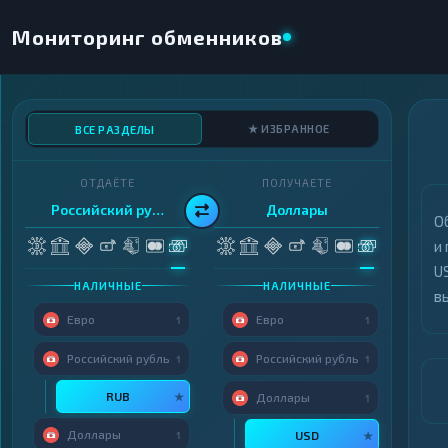
Мониторинг обменников
★ ИЗБРАННОЕ
ВСЕ РАЗДЕЛЫ
ОТДАЁТЕ
ПОЛУЧАЕТЕ
Российский рубль
Доллары
О
и
U
НАЛИЧНЫЕ
НАЛИЧНЫЕ
в
Евро
Евро
1
1
Российский рубль
Российский рубль
1
1
RUB
★
Доллары
1
Доллары
USD
1
★