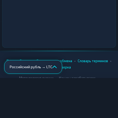
•
•
•
•
Вики
Города
Безопасность обмена
Словарь терминов
Российский рубль → LTC
AML-проверка
•
•
Методология оценки
Как мы зарабатываем
Для обменников
Купить крипту
Продать крипту