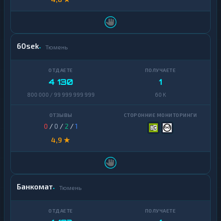
60sek
Тюмень
4 130
1
800 000 / 99 999 999 999
60 K
0
/
0
/
2
/
1
4,9 ★
Банкомат
Тюмень