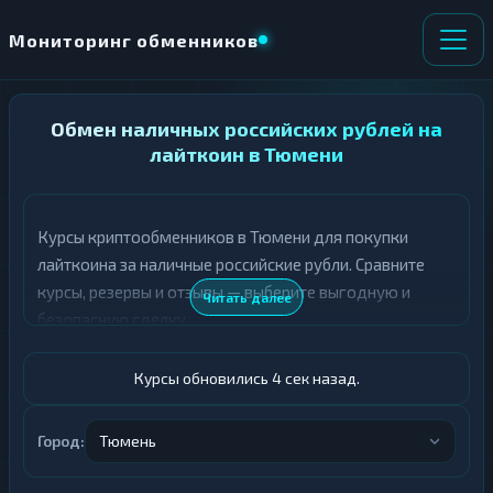
Мониторинг обменников
НАПРАВЛЕНИЕ
Обмен наличных российских рублей на
×
ОБМЕНА
лайткоин в Тюмени
★ ИЗБРАННОЕ
ВСЕ РАЗДЕЛЫ
Курсы криптообменников в Тюмени для покупки
лайткоина за наличные российские рубли. Сравните
О
П
Т
О
курсы, резервы и отзывы — выберите выгодную и
Читать далее
Д
Л
безопасную сделку.
А
У
Ё
Ч
Т
А
Курсы обновились 5 сек назад.
Е
Е
Т
Российский рубль
Е
Город:
Тюмень
LTC