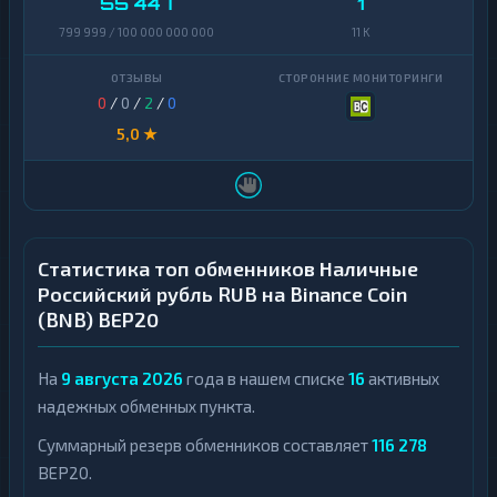
55 447
1
799 999 / 100 000 000 000
11 K
0
/
0
/
2
/
0
5,0 ★
Статистика топ обменников Наличные
Российский рубль RUB на Binance Coin
(BNB) BEP20
На
9 августа 2026
года в нашем списке
16
активных
надежных обменных пункта.
Суммарный резерв обменников составляет
116 278
BEP20.