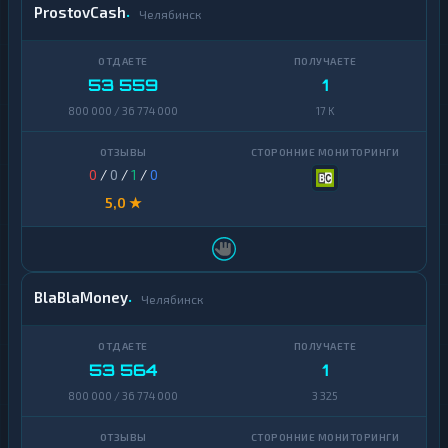
ProstovCash
Челябинск
53 559
1
800 000 / 36 774 000
17 K
0
/
0
/
1
/
0
5,0 ★
BlaBlaMoney
Челябинск
53 564
1
800 000 / 36 774 000
3 325