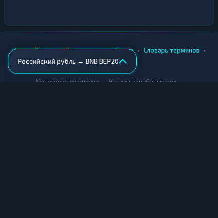
•
•
•
•
Вики
Города
Безопасность обмена
Словарь терминов
Российский рубль → BNB BEP20
AML-проверка
•
•
Методология оценки
Как мы зарабатываем
Для обменников
Купить крипту
Продать крипту
Купить за рубли
Продать за рубли