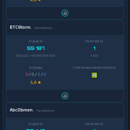
BTCWorm
Челябинск
55 187
1
800 001 / 99 999 999 999
4 991
0
/
0
/
2
/
0
5,0 ★
AbcObmen
Челябинск