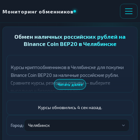
Мониторинг обменников
НАПРАВЛЕНИЕ
Обмен наличных российских рублей на
×
ОБМЕНА
Binance Coin BEP20 в Челябинске
★ ИЗБРАННОЕ
ВСЕ РАЗДЕЛЫ
Курсы криптообменников в Челябинске для покупки
Binance Coin BEP20 за наличные российские рубли.
О
П
Т
О
Сравните курсы, резервы и отзывы — выберите
Читать далее
Д
Л
выгодную и безопасную сделку.
А
У
Ё
Ч
Т
А
Курсы обновились 5 сек назад.
Е
Е
Т
Российский рубль
Е
Город:
Челябинск
BNB BEP20