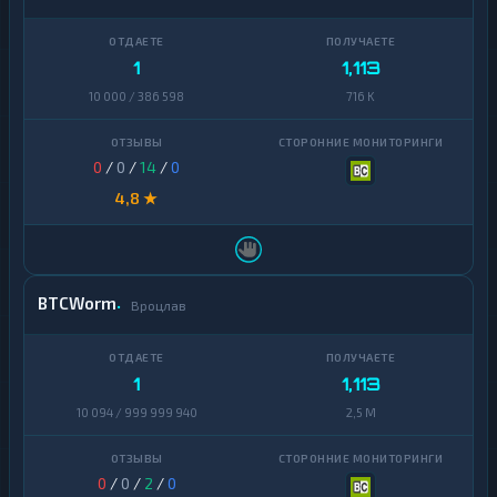
Sui
1
Terra
1
1
1,113
(LUNA)
10 000 / 386 598
716 K
Tezos
1
Toncoin
1
0
/
0
/
14
/
0
TrueUSD
2
4,8 ★
Uniswap
1
VeChain
1
BTCWorm
Вроцлав
Waves
1
Yearn
1
Finance
1
1,113
10 094 / 999 999 940
2,5 M
Zcash
1
0
/
0
/
2
/
0