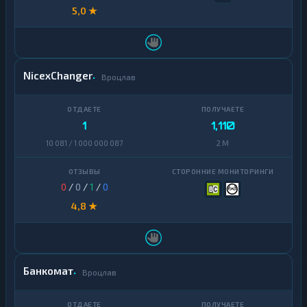
5,0 ★
NicexChanger
Вроцлав
1
1,110
10 081 / 1 000 000 087
2 M
0
/
0
/
1
/
0
4,8 ★
Банкомат
Вроцлав