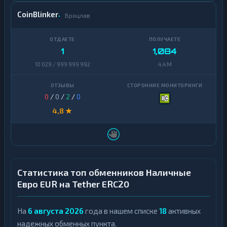
CoinBlinker
Вроцлав
1
1,084
10 029 / 999 999 992
4,4 M
0
/
0
/
2
/
0
4,8 ★
Статистика топ обменников Наличные
Евро EUR на Tether ERC20
На
6 августа 2026
года в нашем списке
18
активных
надежных обменных пункта.