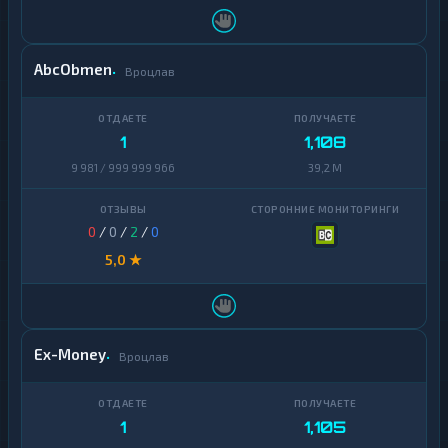
AbcObmen
Вроцлав
1
1,108
9 981 / 999 999 966
39,2 M
0
/
0
/
2
/
0
5,0 ★
Ex-Money
Вроцлав
1
1,105