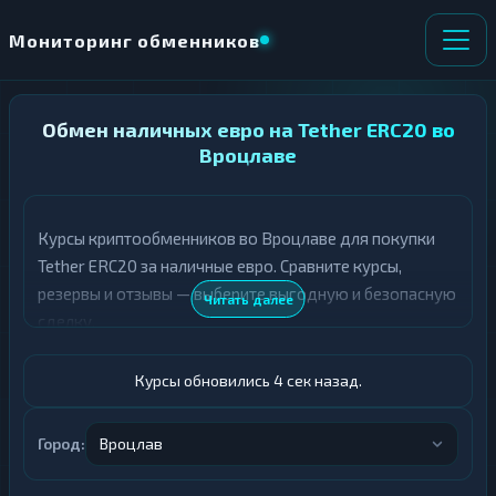
Мониторинг обменников
НАПРАВЛЕНИЕ
Обмен наличных евро на Tether ERC20 во
×
ОБМЕНА
Вроцлаве
★ ИЗБРАННОЕ
ВСЕ РАЗДЕЛЫ
Курсы криптообменников во Вроцлаве для покупки
Tether ERC20 за наличные евро. Сравните курсы,
О
П
Т
О
резервы и отзывы — выберите выгодную и безопасную
Читать далее
Д
Л
сделку.
А
У
Ё
Ч
Т
А
Курсы обновились 5 сек назад.
Е
Е
Т
Евро
Е
Город:
Вроцлав
USDT ERC20