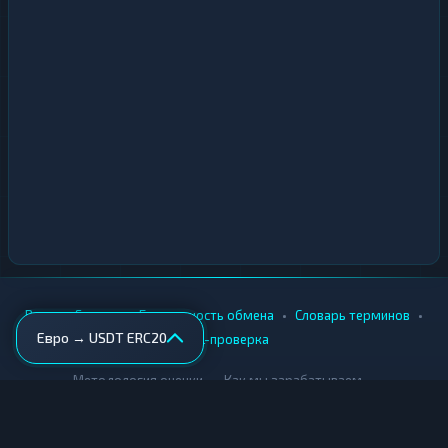
•
•
•
•
Вики
Города
Безопасность обмена
Словарь терминов
Евро → USDT ERC20
AML-проверка
•
•
Методология оценки
Как мы зарабатываем
Для обменников