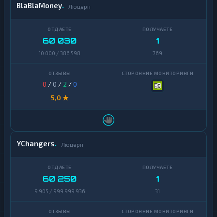
BlaBlaMoney
Люцерн
60 030
1
10 000 / 386 598
769
0
/
0
/
2
/
0
5,0 ★
YChangers
Люцерн
60 250
1
9 905 / 999 999 936
31