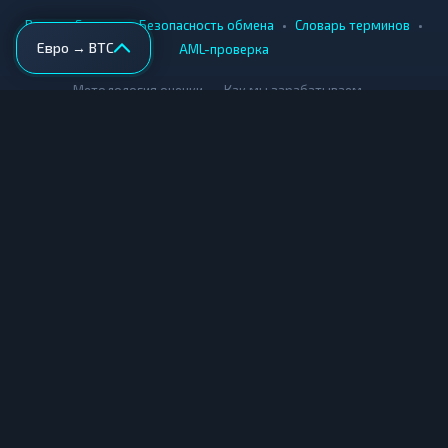
•
•
•
•
Вики
Города
Безопасность обмена
Словарь терминов
Евро → BTC
AML-проверка
•
•
Методология оценки
Как мы зарабатываем
Для обменников
Купить крипту
Продать крипту
Купить за рубли
Продать за рубли
© Мониторинг обменников — 2026
|
|
|
Условия использования
Конфиденциальность
Cookies
Карта сайта