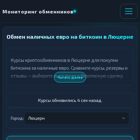
Мониторинг обменников
Обмен наличных евро на биткоин в Люцерне
НАПРАВЛЕНИЕ
×
ОБМЕНА
Курсы криптообменников в Люцерне для покупки
★ ИЗБРАННОЕ
ВСЕ РАЗДЕЛЫ
биткоина за наличные евро. Сравните курсы, резервы и
отзывы — выберите выгодную и безопасную сделку.
О
П
Читать далее
Т
О
Д
Л
А
У
Ё
Ч
Курсы обновились 5 сек назад.
Т
А
Е
Е
Т
Город:
Люцерн
Евро
Е
BTC