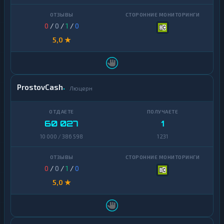
0
/
0
/
1
/
0
5,0 ★
ProstovCash
Люцерн
60 027
1
10 000 / 386 598
1 231
0
/
0
/
1
/
0
5,0 ★