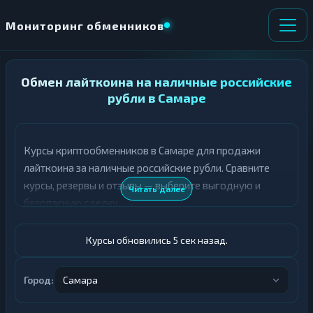
Мониторинг обменников
НАПРАВЛЕНИЕ
Обмен лайткоина на наличные российские
×
ОБМЕНА
рубли в Самаре
★ ИЗБРАННОЕ
ВСЕ РАЗДЕЛЫ
Курсы криптообменников в Самаре для продажи
лайткоина за наличные российские рубли. Сравните
О
П
Т
О
курсы, резервы и отзывы — выберите выгодную и
Читать далее
Д
Л
безопасную сделку.
А
У
Ё
Ч
Т
А
Курсы обновились 6 сек назад.
Е
Е
Т
LTC
Е
Город:
Самара
Российский рубль