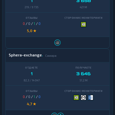
1
3 658
219 / 9 735
421 M
0
/
0
/
1
/
0
5,0 ★
Sphera-exchange
Самара
1
3 646
82,3 / 14 047
51,2 M
0
/
0
/
1
/
0
4,7 ★