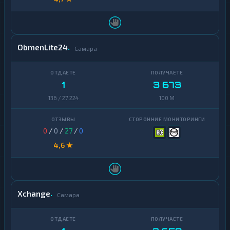
ObmenLite24
Самара
1
3 673
136 / 27 224
100 M
0
/
0
/
27
/
0
4,6 ★
Xchange
Самара