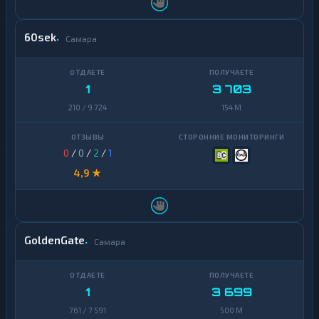
60sek
Самара
1
3 703
210 / 9 724
154 M
0
/
0
/
2
/
1
4,9 ★
GoldenGate
Самара
1
3 699
761 / 7 591
500 M