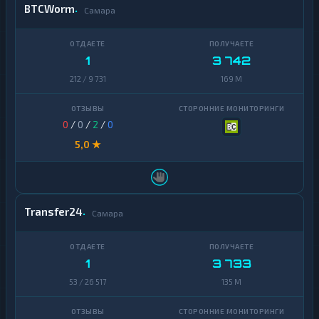
BTCWorm
Самара
1
3 742
212 / 9 731
169 M
0
/
0
/
2
/
0
5,0 ★
Transfer24
Самара
1
3 733
53 / 26 517
135 M