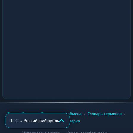
•
•
•
•
Вики
Города
Безопасность обмена
Словарь терминов
LTC → Российский рубль
AML-проверка
•
•
Методология оценки
Как мы зарабатываем