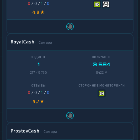
0
/
0
/
1
/
0
4,9 ★
RoyalCash
Самара
1
3 684
217 / 9 736
8422 M
0
/
0
/
1
/
0
4,7 ★
ProstovCash
Самара