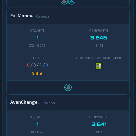
Ex-Money
Самара
1
3 646
212 / 9 778
154 M
0
/
0
/
1
/
0
4,8 ★
AvanChange
Самара
1
3 641
110 / 8 240
90 M