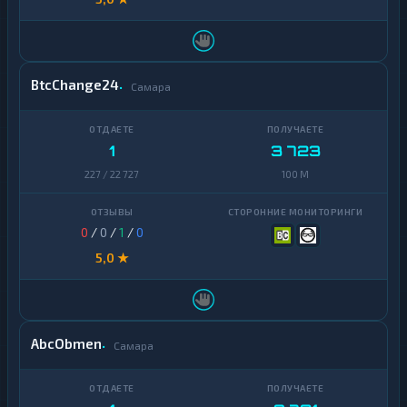
BtcChange24
Самара
1
3 723
227 / 22 727
100 M
0
/
0
/
1
/
0
5,0 ★
AbcObmen
Самара