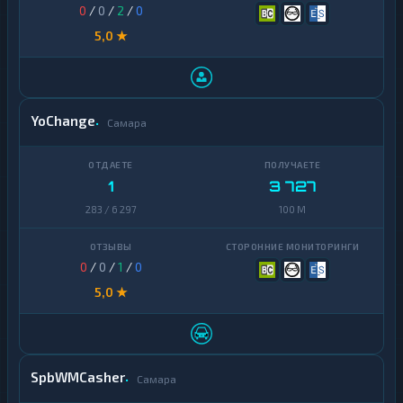
0
/
0
/
2
/
0
5,0 ★
YoChange
Самара
1
3 727
283 / 6 297
100 M
0
/
0
/
1
/
0
5,0 ★
SpbWMCasher
Самара