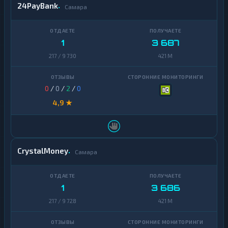
24PayBank
Самара
1
3 687
217 / 9 730
421 M
0
/
0
/
2
/
0
4,9 ★
CrystalMoney
Самара
1
3 686
217 / 9 728
421 M