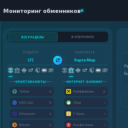
Мониторинг обменников
★ ИЗБРАННОЕ
ВСЕ РАЗДЕЛЫ
ОТДАЁТЕ
ПОЛУЧАЕТЕ
LTC
Карта Мир
Р
б
КРИПТОВАЛЮТЫ
ИНТЕРНЕТ-БАНКИНГ
Tether
Райффайзен
9
2
USD Coin
Сбер
5
1
Ethereum
Т-Банк
3
1
Bitcoin
Альфа-Банк
2
1