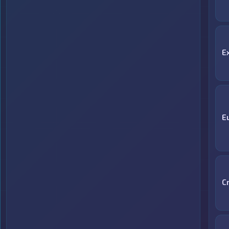
E
E
C