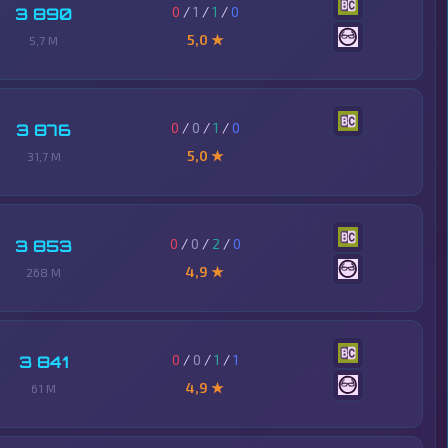
0
/
1
/
1
/
0
3 890
5,0 ★
5,7 M
0
/
0
/
1
/
0
3 876
5,0 ★
31,7 M
0
/
0
/
2
/
0
3 853
4,9 ★
268 M
0
/
0
/
1
/
1
3 841
4,9 ★
61 M