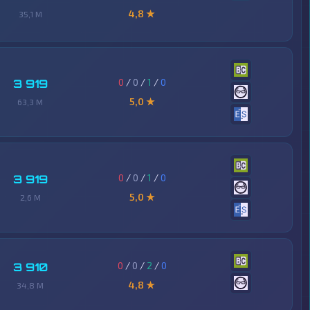
4,8 ★
35,1 M
0
/
0
/
1
/
0
3 919
5,0 ★
63,3 M
0
/
0
/
1
/
0
3 919
5,0 ★
2,6 M
0
/
0
/
2
/
0
3 910
4,8 ★
34,8 M