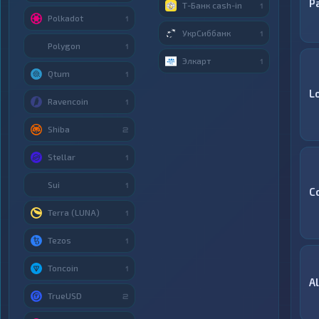
P
Т-Банк cash-in
1
Polkadot
1
УкрСиббанк
1
Polygon
1
Элкарт
1
Qtum
1
L
Ravencoin
1
Shiba
2
Stellar
1
Sui
1
C
Terra (LUNA)
1
Tezos
1
Toncoin
1
A
TrueUSD
2