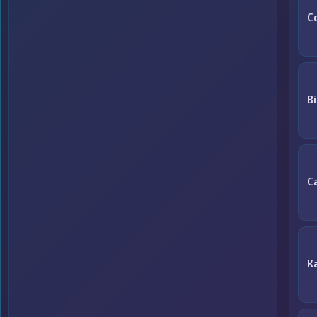
C
Bi
C
К