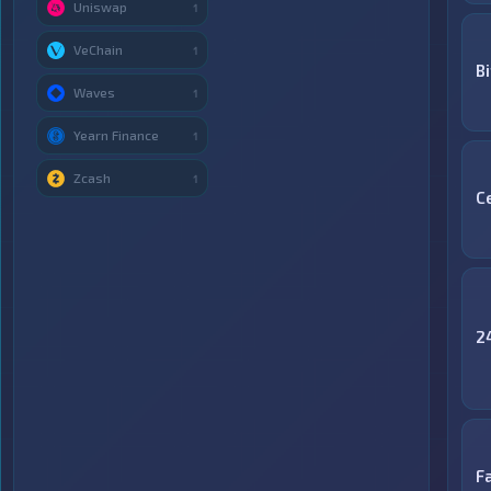
Uniswap
1
VeChain
1
B
Waves
1
Yearn Finance
1
Zcash
1
C
2
F