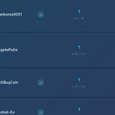
1
ankomat001
2,5 / 15
1
ryptoPolis
3,98 / 53,1
1
ellBuyCoin
2,37 / 9,5
1
lobal-Ex