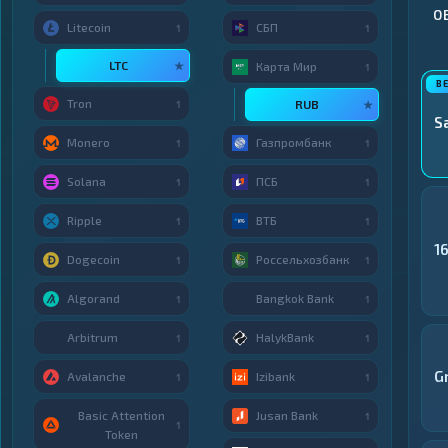
О
Litecoin
СБП
1
1
LTC
★
Карта Мир
1
Tron
RUB
1
★
S
Monero
Газпромбанк
1
1
Solana
ПСБ
1
1
Ripple
ВТБ
1
1
1
Dogecoin
Россельхозбанк
1
1
Algorand
Bangkok Bank
1
1
Arbitrum
HalykBank
1
1
G
Avalanche
Izibank
1
1
Basic Attention
Jusan Bank
1
1
Token