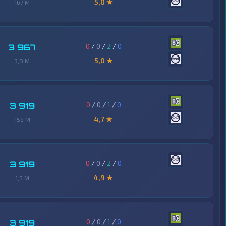
5,0 ★
167 M
0
/
0
/
2
/
0
3 967
5,0 ★
3,8 M
0
/
0
/
1
/
0
3 919
4,7 ★
156 M
0
/
0
/
2
/
0
3 919
4,9 ★
1,5 M
0
/
0
/
1
/
0
3 919