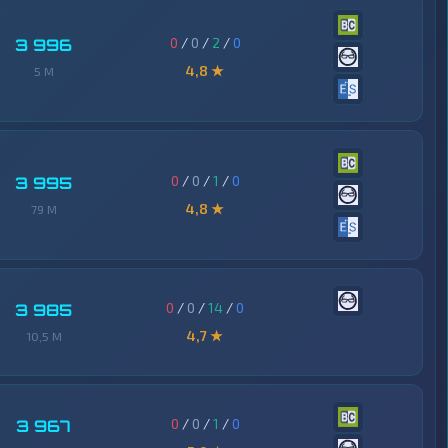
0
/
0
/
2
/
0
3 996
4,8 ★
5 M
0
/
0
/
1
/
0
3 995
4,8 ★
79 M
0
/
0
/
14
/
0
3 985
4,7 ★
10,5 M
0
/
0
/
1
/
0
3 967