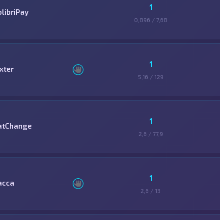
1
olibriPay
0,896 / 7,68
1
xter
5,16 / 129
1
atChange
2,6 / 77,9
1
асса
2,6 / 13