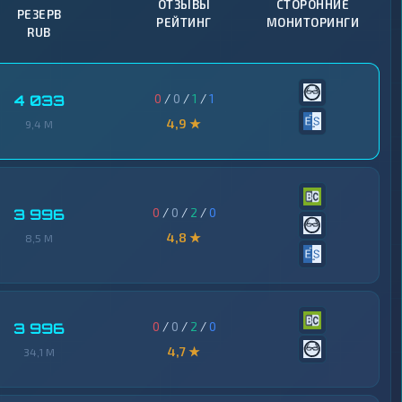
ОТЗЫВЫ
СТОРОННИЕ
РЕЗЕРВ
РЕЙТИНГ
МОНИТОРИНГИ
RUB
0
/
0
/
1
/
1
4 033
4,9 ★
9,4 M
0
/
0
/
2
/
0
3 996
4,8 ★
8,5 M
0
/
0
/
2
/
0
3 996
4,7 ★
34,1 M