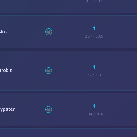
10,3 / 513
1
xBit
2,57 / 38,5
1
urobit
7,7 / 770
1
rypster
3,04 / 304