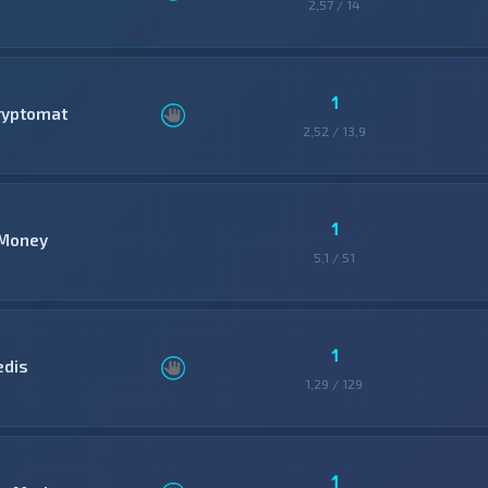
2,57 / 14
1
ryptomat
2,52 / 13,9
1
Money
5,1 / 51
1
edis
1,29 / 129
1