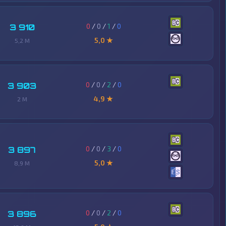
0
/
0
/
1
/
0
3 910
5,0 ★
5,2 M
0
/
0
/
2
/
0
3 903
4,9 ★
2 M
0
/
0
/
3
/
0
3 897
5,0 ★
8,9 M
0
/
0
/
2
/
0
3 896