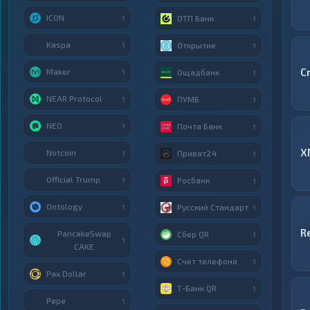
ICON
ОТП Банк
1
1
Kaspa
Открытие
1
1
C
Maker
Ощадбанк
1
1
NEAR Protocol
ПУМБ
1
1
NEO
Почта Банк
1
1
X
Notcoin
Приват24
1
1
Official Trump
Росбанк
1
1
Ontology
Русский Стандарт
1
1
R
PancakeSwap
Сбер QR
1
1
CAKE
Счет телефона
1
Pax Dollar
1
Т-Банк QR
1
Pepe
1