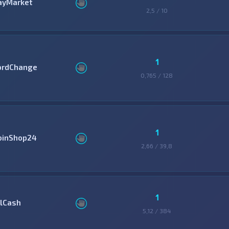
ayMarket
2,5 / 10
1
ordChange
0,765 / 128
1
oinShop24
2,66 / 39,8
1
llCash
5,12 / 384