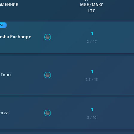
БМЕННИК
МИН/МАКС
LTC
1
asha Exchange
2 / 47
1
6Тонн
2,5 / 15
1
roza
3 / 10