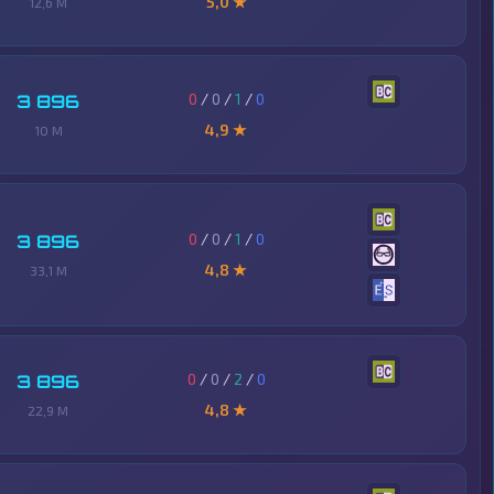
5,0 ★
12,6 M
0
/
0
/
1
/
0
3 896
4,9 ★
10 M
0
/
0
/
1
/
0
3 896
4,8 ★
33,1 M
0
/
0
/
2
/
0
3 896
4,8 ★
22,9 M