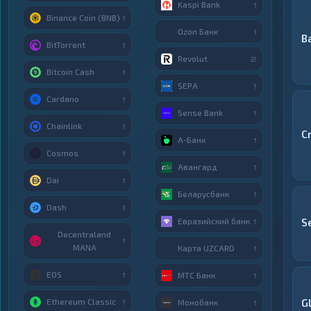
Kaspi Bank
1
Binance Coin (BNB)
1
Ozon Банк
1
B
BitTorrent
1
Revolut
2
Bitcoin Cash
1
SEPA
1
Cardano
1
Sense Bank
1
Chainlink
1
C
А-Банк
1
Cosmos
1
Авангард
1
Dai
1
Беларусбанк
1
Dash
1
Евразийский банк
S
1
Decentraland
1
MANA
Карта UZCARD
1
EOS
МТС Банк
1
1
Ethereum Classic
G
Монобанк
1
1