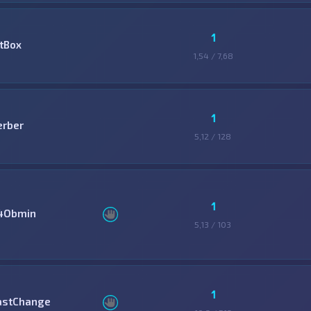
1
itBox
1,54 / 7,68
1
erber
5,12 / 128
1
4Obmin
5,13 / 103
1
astChange