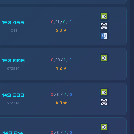
0
/
1
/
0
/
0
150 465
5,0 ★
10 M
0
/
0
/
1
/
0
150 005
4,2 ★
6729 M
0
/
0
/
2
/
0
149 833
4,9 ★
6728 M
0
/
0
/
2
/
0
149 214