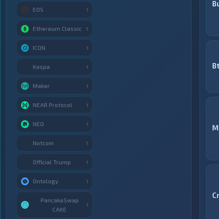
B
EOS
1
Ethereum Classic
1
ICON
1
B
Kaspa
1
Maker
1
NEAR Protocol
1
NEO
1
M
Notcoin
1
Official Trump
1
Ontology
1
C
PancakeSwap
1
CAKE