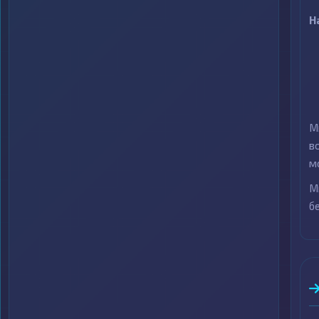
Н
М
в
м
М
б