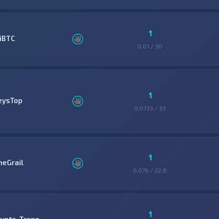
1
ziBTC
0,01 / 30
1
eysTop
0,0733 / 33
1
heGrail
0,076 / 22,8
1