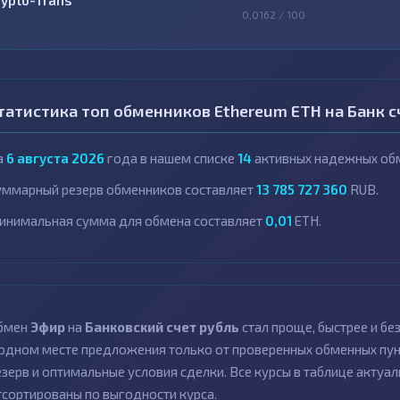
rypto-Trans
0,0162 / 100
татистика топ обменников Ethereum ETH на Банк с
а
6 августа 2026
года в нашем списке
14
активных надежных обм
уммарный резерв обменников составляет
13 785 727 360
RUB.
инимальная сумма для обмена составляет
0,01
ETH.
бмен
Эфир
на
Банковский счет рубль
стал проще, быстрее и б
 одном месте предложения только от проверенных обменных пун
езерв и оптимальные условия сделки. Все курсы в таблице актуал
тсортированы по выгодности курса.