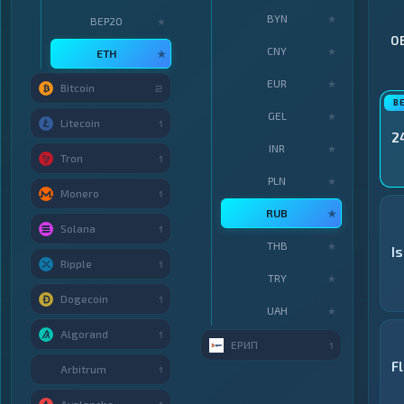
BYN
★
BEP20
★
О
CNY
★
ETH
★
EUR
★
Bitcoin
2
GEL
★
Litecoin
1
2
INR
★
Tron
1
PLN
★
Monero
1
RUB
★
Solana
1
THB
★
I
Ripple
1
TRY
★
Dogecoin
1
UAH
★
Algorand
1
ЕРИП
1
F
Arbitrum
1