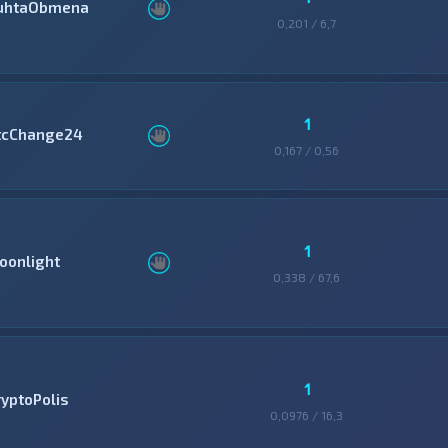
uhtaObmena
0,201 / 6,7
1
tcChange24
0,167 / 0,56
1
oonlight
0,338 / 67,6
1
ryptoPolis
0,0976 / 16,3