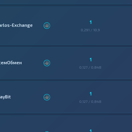
1
arlos-Exchange
0,291 / 10,9
1
семОбмен
0,127 / 0,848
1
ayBit
0,127 / 0,848
1