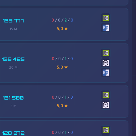
0
/
0
/
2
/
0
139 777
5,0 ★
15 M
0
/
0
/
1
/
0
136 425
5,0 ★
20 M
0
/
0
/
1
/
0
131 580
5,0 ★
3 M
0
/
0
/
1
/
0
128 272