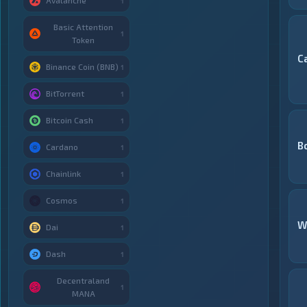
Avalanche
1
Basic Attention
1
Token
C
Binance Coin (BNB)
1
BitTorrent
1
Bitcoin Cash
1
В
Cardano
1
Chainlink
1
Cosmos
1
W
Dai
1
Dash
1
Decentraland
1
MANA