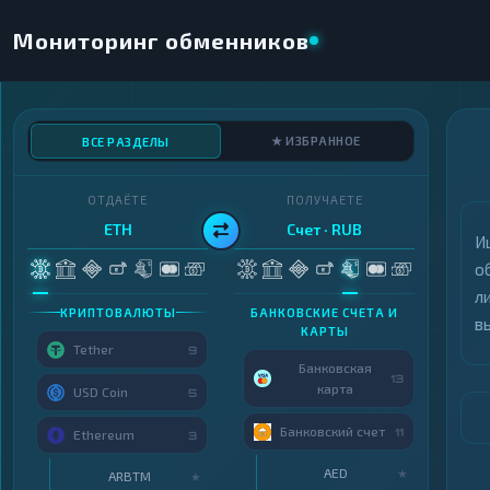
Мониторинг обменников
★ ИЗБРАННОЕ
ВСЕ РАЗДЕЛЫ
ОТДАЁТЕ
ПОЛУЧАЕТЕ
ETH
Счет · RUB
И
о
л
КРИПТОВАЛЮТЫ
БАНКОВСКИЕ СЧЕТА И
в
КАРТЫ
Tether
9
Банковская
13
карта
USD Coin
5
Банковский счет
11
Ethereum
3
AED
★
ARBTM
★