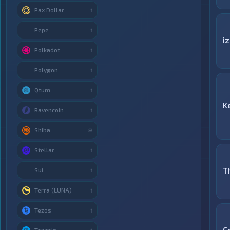
Pax Dollar
1
Pepe
1
i
Polkadot
1
Polygon
1
Qtum
1
K
Ravencoin
1
Shiba
2
Stellar
1
T
Sui
1
Terra (LUNA)
1
Tezos
1