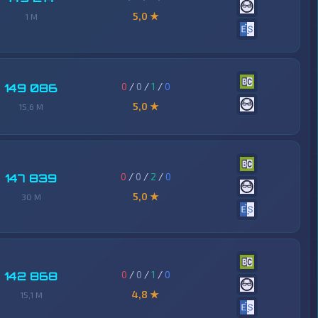
5,0 ★
1 M
0
/
0
/
1
/
0
149 086
5,0 ★
15,6 M
0
/
0
/
2
/
0
147 839
5,0 ★
30 M
0
/
0
/
1
/
0
142 868
4,8 ★
15,1 M