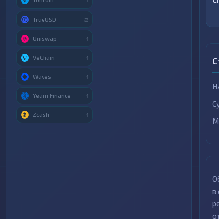
C
Toncoin
1
TrueUSD
2
Uniswap
1
VeChain
1
С
Waves
1
Н
Yearn Finance
1
С
Zcash
1
М
О
в
р
о