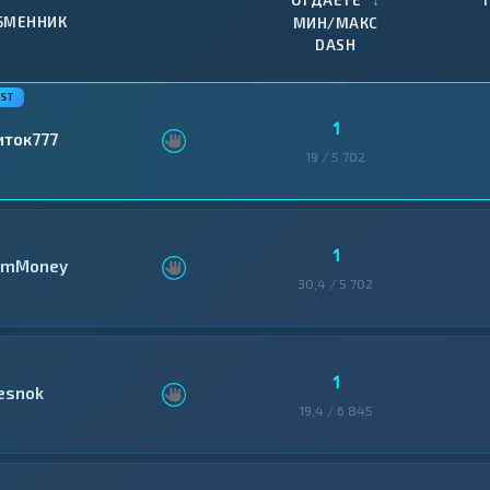
ОТДАЕТЕ
БМЕННИК
МИН/МАКС
DASH
1
иток777
19 / 5 702
1
mMoney
30,4 / 5 702
1
esnok
19,4 / 6 845