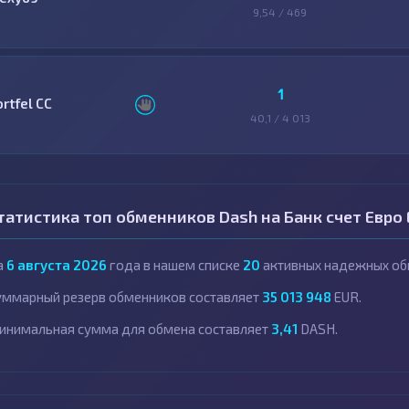
9,54 / 469
1
ortfel CC
40,1 / 4 013
татистика топ обменников Dash на Банк счет Евро
а
6 августа 2026
года в нашем списке
20
активных надежных об
уммарный резерв обменников составляет
35 013 948
EUR.
инимальная сумма для обмена составляет
3,41
DASH.