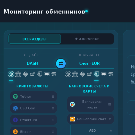
Мониторинг обменников
★ ИЗБРАННОЕ
ВСЕ РАЗДЕЛЫ
ОТДАЁТЕ
ПОЛУЧАЕТЕ
DASH
Счет · EUR
И
С
б
КРИПТОВАЛЮТЫ
БАНКОВСКИЕ СЧЕТА И
КАРТЫ
Tether
9
Банковская
13
карта
USD Coin
5
Банковский счет
11
Ethereum
3
AED
★
Bitcoin
2