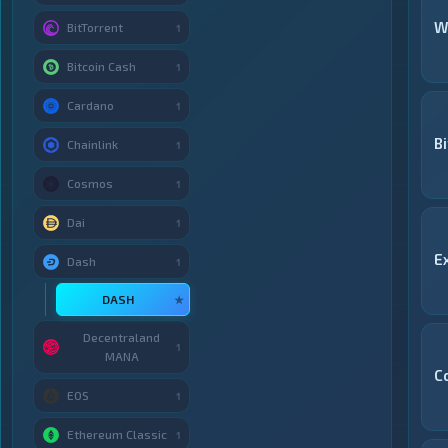
W
BitTorrent
1
Bitcoin Cash
1
Cardano
1
B
Chainlink
1
Cosmos
1
Dai
1
E
Dash
1
DASH
★
Decentraland
1
MANA
C
EOS
1
Ethereum Classic
1