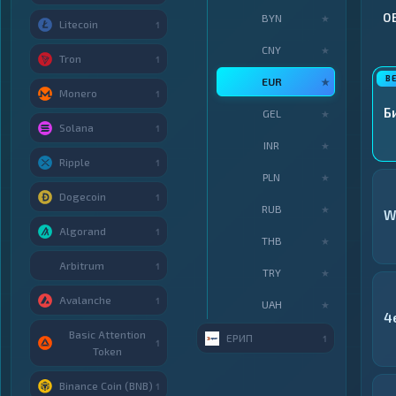
О
BYN
★
Litecoin
1
CNY
★
Tron
1
EUR
★
Monero
1
Б
GEL
★
Solana
1
INR
★
Ripple
1
PLN
★
Dogecoin
1
RUB
★
W
Algorand
1
THB
★
Arbitrum
1
TRY
★
Avalanche
1
UAH
★
4
Basic Attention
ЕРИП
1
1
Token
Binance Coin (BNB)
1