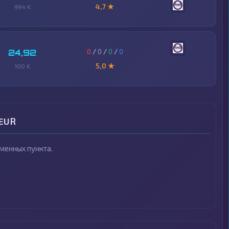
4,7 ★
994 K
0
/
0
/
0
/
0
24,92
5,0 ★
100 K
 EUR
менных пункта.