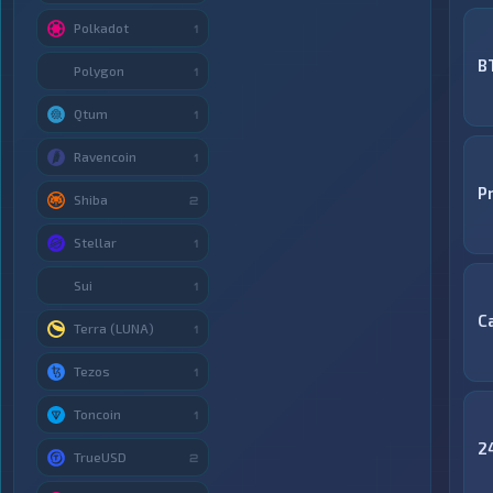
Polkadot
1
B
Polygon
1
Qtum
1
Ravencoin
1
P
Shiba
2
Stellar
1
Sui
1
С
Terra (LUNA)
1
Tezos
1
Toncoin
1
2
TrueUSD
2