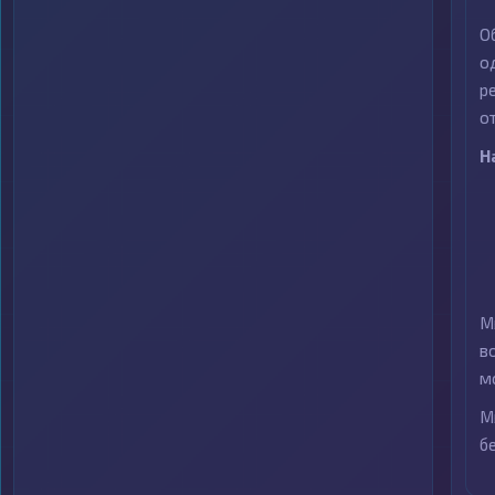
О
о
р
о
Н
М
в
м
М
б