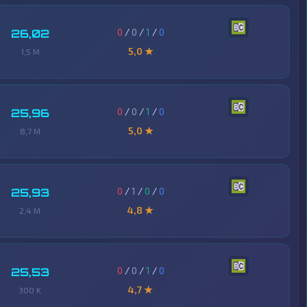
0
/
0
/
1
/
0
26,02
5,0 ★
1,5 M
0
/
0
/
1
/
0
25,96
5,0 ★
8,7 M
0
/
1
/
0
/
0
25,93
4,8 ★
2,4 M
0
/
0
/
1
/
0
25,53
4,7 ★
300 K