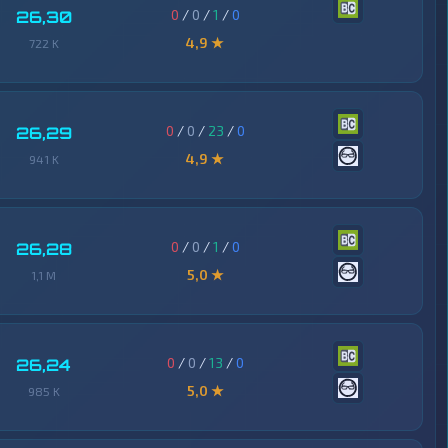
0
/
0
/
1
/
0
26,30
4,9 ★
722 K
0
/
0
/
23
/
0
26,29
4,9 ★
941 K
0
/
0
/
1
/
0
26,28
5,0 ★
1,1 M
0
/
0
/
13
/
0
26,24
5,0 ★
985 K