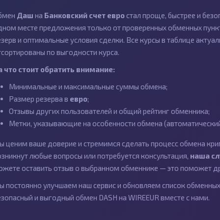
бмен
Даш
на
Банковский счет евро
стал проще, быстрее и без
дном месте предложения только от проверенных обменных пункт
езерв и оптимальные условия сделки. Все курсы в таблице актуал
тсортированы по выгодности курса.
а что стоит обратить внимание:
Минимальные и максимальные суммы обмена;
Размер резерва в
евро
;
Отзывы других пользователей и общий рейтинг обменника;
Метки, указывающие на особенности обмена (автоматический 
ы ценим ваше доверие и стремимся сделать процесс обмена кри
озникнут любые вопросы или потребуется консультация,
наша с
ожете оставить отзыв о выбранном обменнике — это поможет др
ы постоянно улучшаем наш сервис и обновляем список обменных 
езопасный и выгодный обмен DASH на WIREEUR вместе с нами.