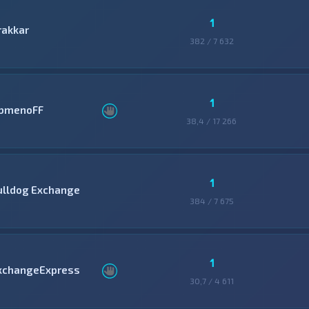
1
rakkar
382 / 7 632
1
bmenoFF
38,4 / 17 266
1
ulldog Exchange
384 / 7 675
1
xchangeExpress
30,7 / 4 611