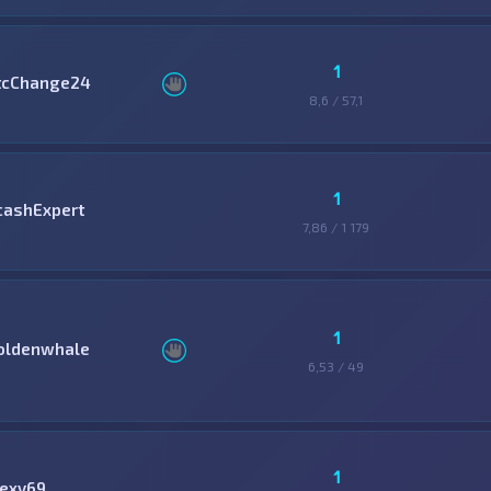
1
tcChange24
8,6 / 57,1
1
cashExpert
7,86 / 1 179
1
oldenwhale
6,53 / 49
1
lexy69