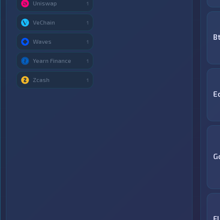
Uniswap
1
VeChain
1
B
Waves
1
Yearn Finance
1
Zcash
1
E
G
F