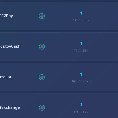
1
TC2Pay
23,1 / 3 894
1
rostovCash
77 / 1 581
1
атоши
34,7 / 92 143
1
4Exchange
3,41 / 307