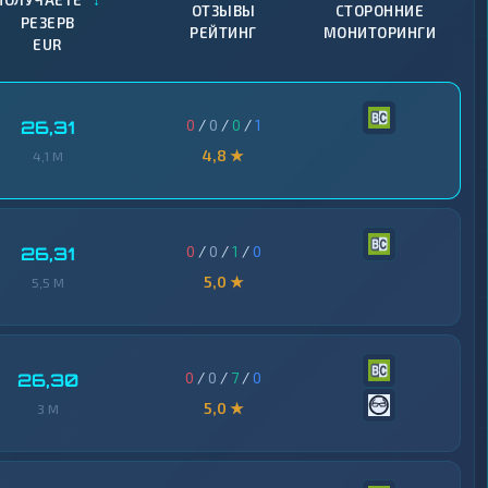
ПОЛУЧАЕТЕ
ОТЗЫВЫ
СТОРОННИЕ
РЕЗЕРВ
РЕЙТИНГ
МОНИТОРИНГИ
EUR
0
/
0
/
0
/
1
26,31
4,8 ★
4,1 M
0
/
0
/
1
/
0
26,31
5,0 ★
5,5 M
0
/
0
/
7
/
0
26,30
5,0 ★
3 M