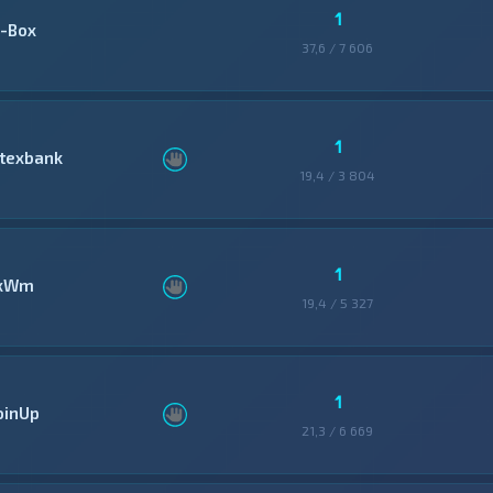
1
-Box
37,6 / 7 606
1
itexbank
19,4 / 3 804
1
xWm
19,4 / 5 327
1
oinUp
21,3 / 6 669