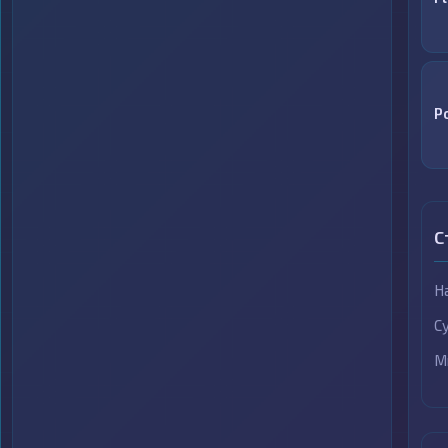
P
С
Н
С
М