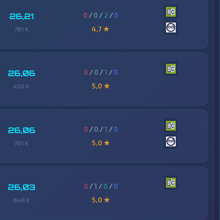
0
/
0
/
2
/
0
26,21
4,7 ★
781 K
0
/
0
/
1
/
0
26,06
5,0 ★
450 K
0
/
0
/
1
/
0
26,06
5,0 ★
781 K
0
/
1
/
0
/
0
26,03
5,0 ★
848 K