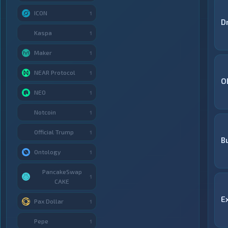
ICON
1
D
Kaspa
1
Maker
1
NEAR Protocol
1
O
NEO
1
Notcoin
1
Official Trump
1
B
Ontology
1
PancakeSwap
1
CAKE
E
Pax Dollar
1
Pepe
1