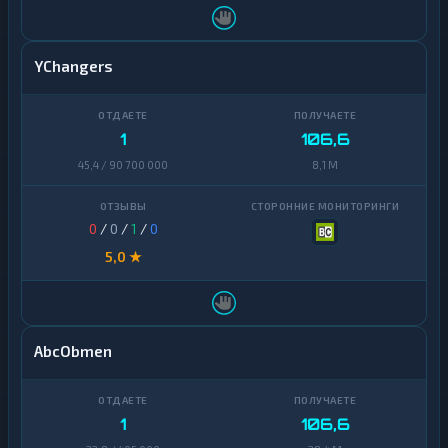
YChangers
1
106,6
45,4 / 90 700 000
8,1 M
0
/
0
/
1
/
0
5,0 ★
AbcObmen
1
106,6