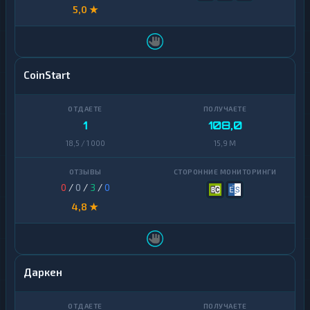
5,0 ★
CoinStart
1
108,0
18,5 / 1 000
15,9 M
0
/
0
/
3
/
0
4,8 ★
Даркен