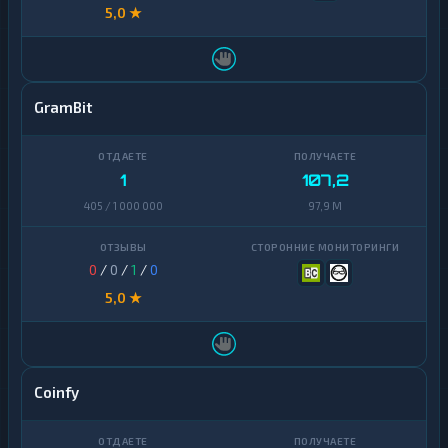
5,0 ★
GramBit
1
107,2
405 / 1 000 000
97,9 M
0
/
0
/
1
/
0
5,0 ★
Coinfy