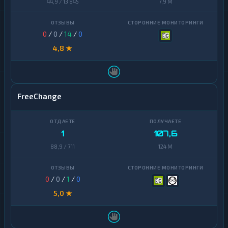
44,9 / 13 845
7,9 M
0
/
0
/
14
/
0
4,8 ★
FreeChange
1
107,6
88,9 / 711
124 M
0
/
0
/
1
/
0
5,0 ★