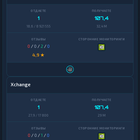
1
107,4
18,6 / 8 921 555
32,4 M
0
/
0
/
2
/
0
4,9 ★
Xchange
1
107,4
27,9 / 17 800
29 M
0
/
0
/
1
/
0