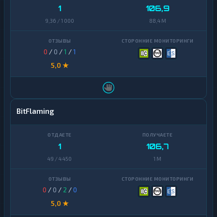
1
106,9
9,36 / 1 000
88,4 M
0
/
0
/
1
/
1
5,0 ★
BitFlaming
1
106,7
49 / 4 450
1 M
0
/
0
/
2
/
0
5,0 ★