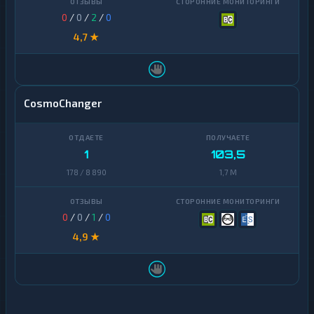
0
/
0
/
2
/
0
4,7 ★
CosmoChanger
1
103,5
178 / 8 890
1,7 M
0
/
0
/
1
/
0
4,9 ★