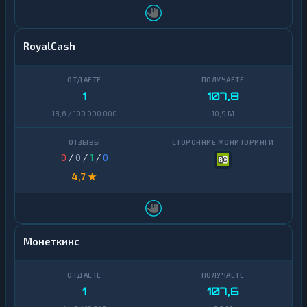
RoyalCash
1
107,8
18,6 / 100 000 000
10,9 M
0
/
0
/
1
/
0
4,7 ★
Монеткинс
1
107,6