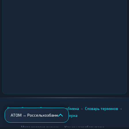
•
•
•
•
Вики
Города
Безопасность обмена
Словарь терминов
ATOM → Россельхозбанк
AML-проверка
•
•
Методология оценки
Как мы зарабатываем