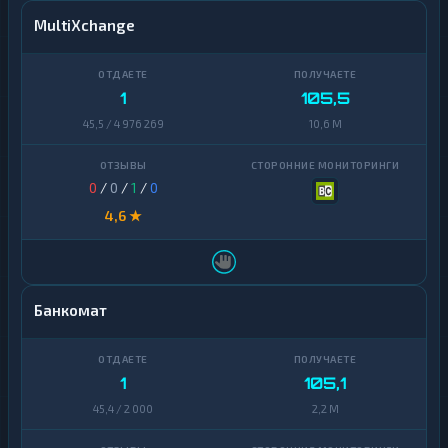
MultiXchange
1
105,5
45,5 / 4 976 269
10,6 M
0
/
0
/
1
/
0
4,6 ★
Банкомат
1
105,1
45,4 / 2 000
2,2 M