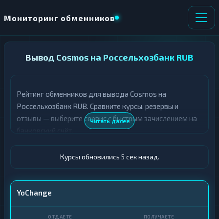
Мониторинг обменников
НАПРАВЛЕНИЕ
Вывод Cosmos на Россельхозбанк RUB
×
ОБМЕНА
Рейтинг обменников для вывода Cosmos на
★ ИЗБРАННОЕ
ВСЕ РАЗДЕЛЫ
Россельхозбанк RUB. Сравните курсы, резервы и
отзывы — выберите сервис с быстрым зачислением на
О
П
Читать далее
Т
О
банковский счёт.
Д
Л
А
У
Ё
Ч
Курсы обновились 6 сек назад.
Т
А
Е
Е
Т
ATOM
YoChange
Е
Россельхозбанк