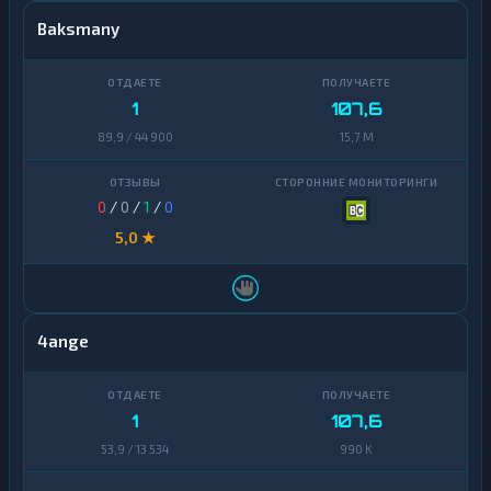
Baksmany
1
107,6
89,9 / 44 900
15,7 M
0
/
0
/
1
/
0
5,0 ★
4ange
1
107,6
53,9 / 13 534
990 K