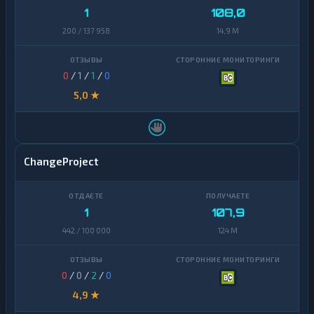
1
108,0
200 / 137 958
14,9 M
0
/
1
/
1
/
0
5,0 ★
ChangeProject
1
107,9
442 / 100 000
124 M
0
/
0
/
2
/
0
4,9 ★