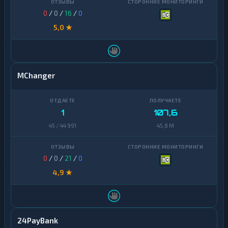
0
/
0
/
16
/
0
5,0 ★
MChanger
1
107,6
45 / 44 991
45,8 M
0
/
0
/
21
/
0
4,9 ★
24PayBank