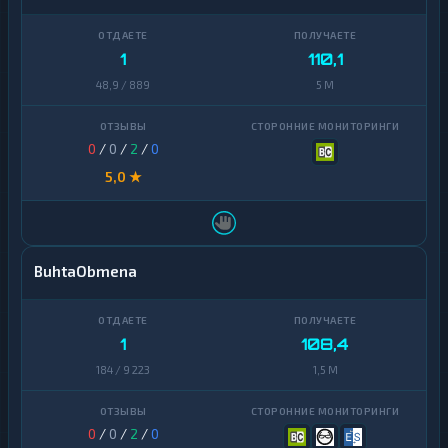
Zcash
1
1
110,1
48,9 / 889
5 M
0
/
0
/
2
/
0
5,0 ★
BuhtaObmena
1
108,4
184 / 9 223
1,5 M
0
/
0
/
2
/
0