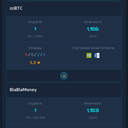
iziBTC
1
1,156
50 / 3 000
545 K
0
/
0
/
2
/
0
5,0 ★
BlaBlaMoney
1
1,153
174 / 265 398
200 K