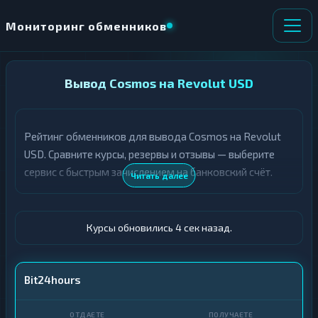
Мониторинг обменников
НАПРАВЛЕНИЕ
Вывод Cosmos на Revolut USD
×
ОБМЕНА
Рейтинг обменников для вывода Cosmos на Revolut
★ ИЗБРАННОЕ
ВСЕ РАЗДЕЛЫ
USD. Сравните курсы, резервы и отзывы — выберите
сервис с быстрым зачислением на банковский счёт.
О
П
Читать далее
Т
О
Д
Л
А
У
Ё
Ч
Курсы обновились 5 сек назад.
Т
А
Е
Е
Т
ATOM
Bit24hours
Е
Revolut · USD