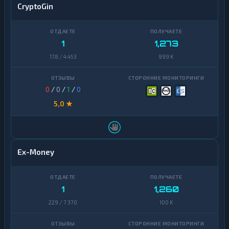
CryptoGin
1
1,273
178 / 4 453
999 K
0
/
0
/
1
/
0
5,0 ★
Ex-Money
1
1,260
229 / 7 370
100 K