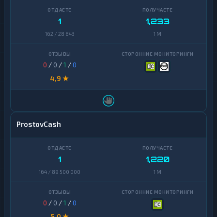
1
1,233
162 / 28 843
1 M
0
/
0
/
1
/
0
4,9 ★
ProstovCash
1
1,220
164 / 89 500 000
1 M
0
/
0
/
1
/
0
5,0 ★