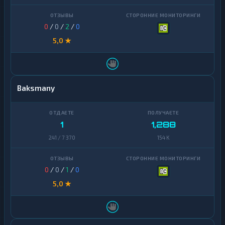
Zcash
1
0
/
0
/
2
/
0
5,0 ★
Baksmany
1
1,288
241 / 7 370
154 K
0
/
0
/
1
/
0
5,0 ★