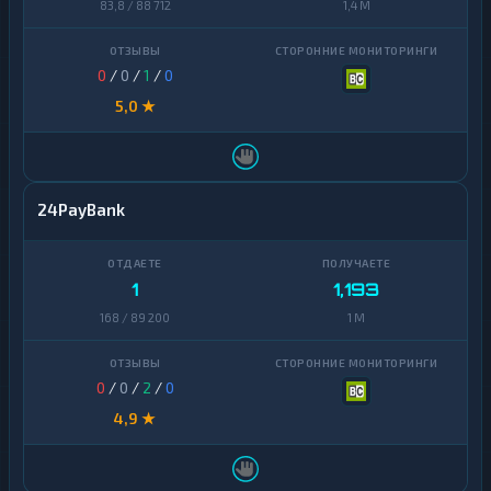
83,8 / 88 712
1,4 M
0
/
0
/
1
/
0
5,0 ★
24PayBank
1
1,193
168 / 89 200
1 M
0
/
0
/
2
/
0
4,9 ★