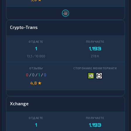
Crypto-Trans
1
1,193
13,5 / 10 000
278 K
0
/
0
/
1
/
0
4,8 ★
Xchange
1
1,193