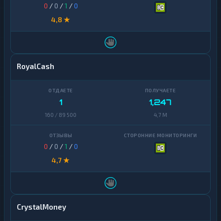
0
/
0
/
1
/
0
4,8 ★
RoyalCash
1
1,247
160 / 89 500
4,7 M
0
/
0
/
1
/
0
4,7 ★
CrystalMoney