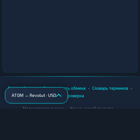
•
•
•
•
Вики
Города
Безопасность обмена
Словарь терминов
ATOM → Revolut · USD
AML-проверка
•
•
Методология оценки
Как мы зарабатываем
Для обменников
Купить крипту