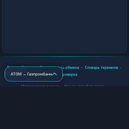
•
•
•
•
Вики
Города
Безопасность обмена
Словарь терминов
ATOM → Газпромбанк
AML-проверка
•
•
Методология оценки
Как мы зарабатываем
Для обменников
Купить крипту
Продать крипту