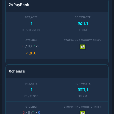
24PayBank
1
107,1
18,7 / 8 953 951
31,3 M
0
/
0
/
2
/
0
4,9 ★
Xchange
1
107,1
28 / 17 900
38,5 M
0
/
0
/
1
/
0