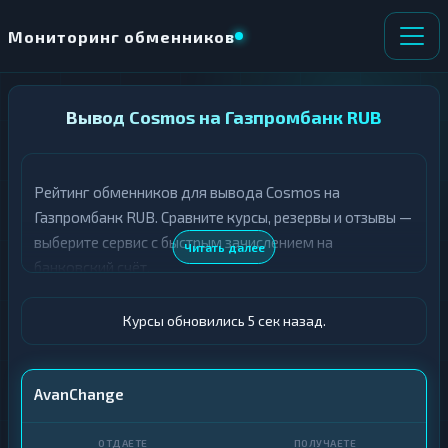
Мониторинг обменников
НАПРАВЛЕНИЕ
Вывод Cosmos на Газпромбанк RUB
×
ОБМЕНА
Рейтинг обменников для вывода Cosmos на
★ ИЗБРАННОЕ
ВСЕ РАЗДЕЛЫ
Газпромбанк RUB. Сравните курсы, резервы и отзывы —
выберите сервис с быстрым зачислением на
О
П
Читать далее
Т
О
банковский счёт.
Д
Л
А
У
Ё
Ч
Курсы обновились 6 сек назад.
Т
А
Е
Е
Т
ATOM
AvanChange
Е
Газпромбанк