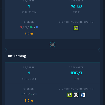
1
107,0
53,8 / 13 534
990 K
0
/
0
/
16
/
0
5,0 ★
BitFlaming
1
106,9
48,9 / 4 443
1,1 M
0
/
0
/
2
/
0
5,0 ★