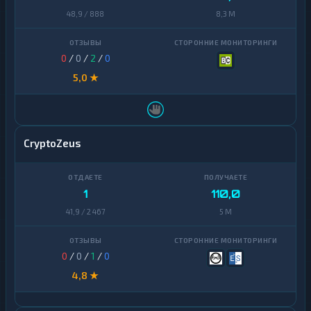
48,9 / 888
8,3 M
0
/
0
/
2
/
0
5,0 ★
CryptoZeus
1
110,0
41,9 / 2 467
5 M
0
/
0
/
1
/
0
4,8 ★