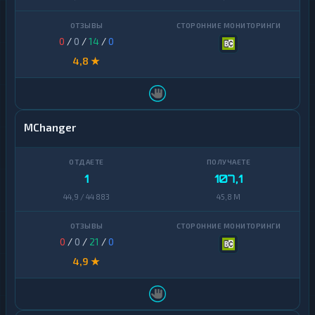
0
/
0
/
14
/
0
4,8 ★
MChanger
1
107,1
44,9 / 44 883
45,8 M
0
/
0
/
21
/
0
4,9 ★