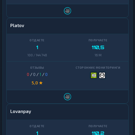
Platov
1
110,5
100 / 144 748
16 M
0
/
0
/
1
/
0
5,0 ★
Lovanpay
1
110,2