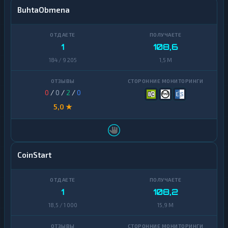
BuhtaObmena
1
108,6
184 / 9 205
1,5 M
0
/
0
/
2
/
0
5,0 ★
CoinStart
1
108,2
18,5 / 1 000
15,9 M