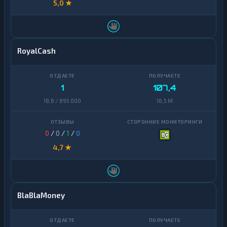
5,0 ★
RoyalCash
1
107,4
18,6 / 895 000
16,5 M
0
/
0
/
1
/
0
4,7 ★
BlaBlaMoney