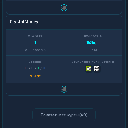
CrystalMoney
1
106,7
18,7 / 2 883 972
118 M
0
/
0
/
1
/
0
4,9 ★
Показать все курсы (
40
)