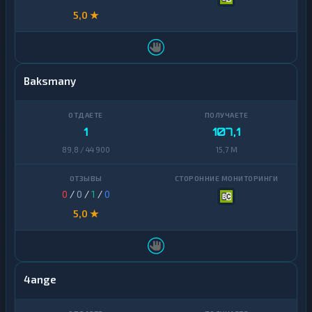
5,0 ★
Baksmany
1
107,1
89,8 / 44 900
15,7 M
0
/
0
/
1
/
0
5,0 ★
4ange