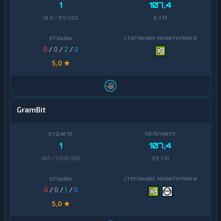
1
107,4
18,6 / 891 000
8,3 M
0
/
0
/
2
/
0
5,0 ★
GramBit
1
107,4
405 / 1 000 000
89,3 M
0
/
0
/
1
/
0
5,0 ★