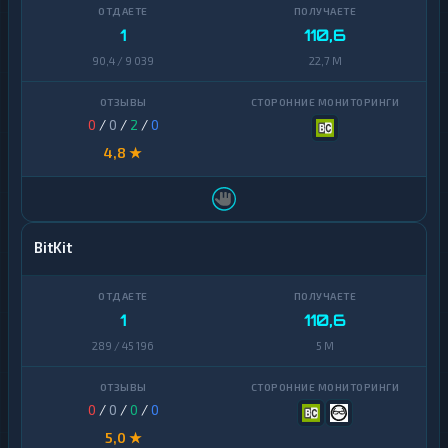
Zcash
1
1
110,6
90,4 / 9 039
22,7 M
0
/
0
/
2
/
0
4,8 ★
BitKit
1
110,6
289 / 45 196
5 M
0
/
0
/
0
/
0
5,0 ★