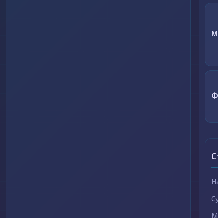
М
Ф
С
Н
С
М