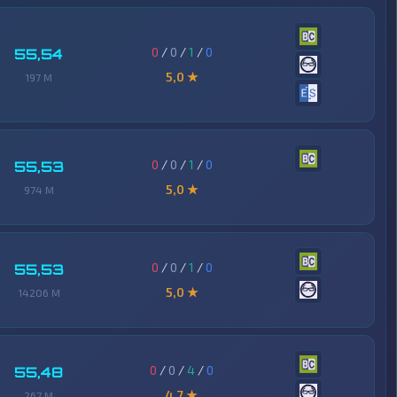
0
/
0
/
1
/
0
55,54
5,0 ★
197 M
0
/
0
/
1
/
0
55,53
5,0 ★
974 M
0
/
0
/
1
/
0
55,53
5,0 ★
14206 M
0
/
0
/
4
/
0
55,48
4,7 ★
267 M