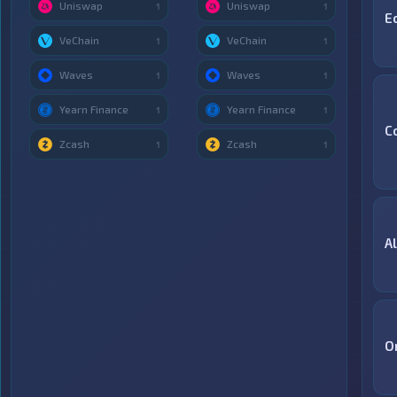
Uniswap
Uniswap
1
1
E
VeChain
VeChain
1
1
Waves
Waves
1
1
Yearn Finance
Yearn Finance
1
1
C
Zcash
Zcash
1
1
A
O