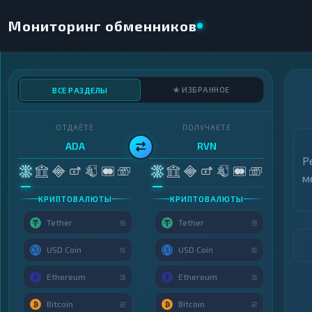
Мониторинг обменников
★ ИЗБРАННОЕ
ВСЕ РАЗДЕЛЫ
ОТДАЁТЕ
ПОЛУЧАЕТЕ
ADA
RVN
Р
м
КРИПТОВАЛЮТЫ
КРИПТОВАЛЮТЫ
Tether
Tether
9
9
USD Coin
USD Coin
5
5
Ethereum
Ethereum
3
3
Bitcoin
Bitcoin
2
2