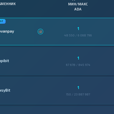
БМЕННИК
МИН/МАКС
ADA
1
ovanpay
48 550 / 6 068 796
1
pibit
67 678 / 845 974
1
asyBit
150 / 23 887 987