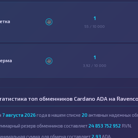
1
етка
55 / 10 000
1
ерма
3,92 / 10 000
татистика топ обменников Cardano ADA на Ravenco
а
7 августа 2026
года в нашем списке
20
активных надежных об
уммарный резерв обменников составляет
24 853 752 952
RVN.
инимальная сумма для обмена составляет
2,93
ADA.