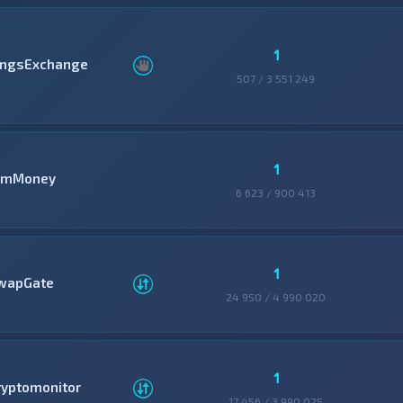
1
ingsExchange
507 / 3 551 249
1
mMoney
6 623 / 900 413
1
wapGate
24 950 / 4 990 020
1
ryptomonitor
17 456 / 3 990 025