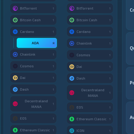
BitTorrent
BitTorrent
1
1
C
Bitcoin Cash
Bitcoin Cash
1
1
Cardano
Cardano
1
1
ADA
★
Chainlink
1
Q
Chainlink
1
Cosmos
1
Cosmos
1
Dai
1
Dai
1
Dash
1
P
Dash
1
Decentraland
1
MANA
Decentraland
1
MANA
EOS
1
A
EOS
1
Ethereum Classic
1
Ethereum Classic
1
ICON
1