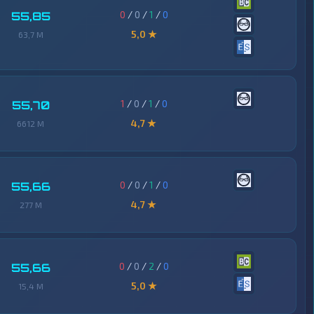
0
/
0
/
1
/
0
55,85
5,0 ★
63,7 M
1
/
0
/
1
/
0
55,70
4,7 ★
6612 M
0
/
0
/
1
/
0
55,66
4,7 ★
277 M
0
/
0
/
2
/
0
55,66
5,0 ★
15,4 M