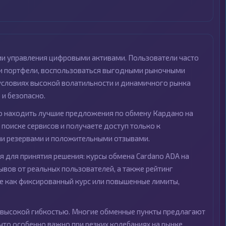
ии управления цифровыми активами. Пользователи часто
ои портфели, воспользоваться выгодными рыночными
 условиях высокой волатильности и динамичного рынка
и безопасно.
 находить лучшие предложения по обмену Кардано на
поиске сервисов и получаете доступ только к
и резервами и положительными отзывами.
 для принятия решения: курсы обмена Cardano ADA на
ывов от реальных пользователей, а также рейтинг
ие как фиксированный курс или повышенные лимиты,
 высокой гибкостью. Многие обменные пункты предлагают
то особенно важно при резких колебаниях на рынке.