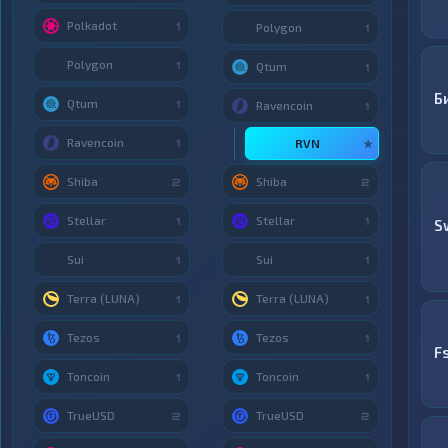
Polkadot
1
Polygon
1
Polygon
1
Qtum
1
Б
Qtum
1
Ravencoin
1
Ravencoin
RVN
1
★
Shiba
Shiba
2
2
Stellar
Stellar
1
1
S
Sui
Sui
1
1
Terra (LUNA)
Terra (LUNA)
1
1
Tezos
Tezos
1
1
F
Toncoin
Toncoin
1
1
TrueUSD
TrueUSD
2
2