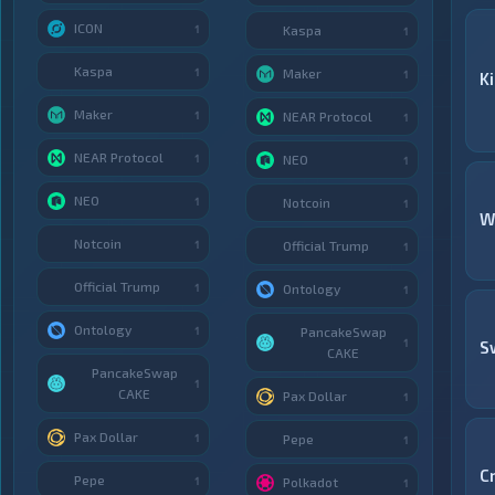
ICON
1
Kaspa
1
Kaspa
1
Maker
1
K
Maker
1
NEAR Protocol
1
NEAR Protocol
1
NEO
1
NEO
1
Notcoin
1
W
Notcoin
1
Official Trump
1
Official Trump
1
Ontology
1
Ontology
1
PancakeSwap
1
S
CAKE
PancakeSwap
1
CAKE
Pax Dollar
1
Pax Dollar
1
Pepe
1
C
Pepe
1
Polkadot
1