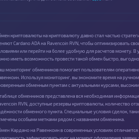
бмен криптовалюты на криптовалюту давно стал частью стратег
еняют Cardano ADA на Ravencoin RVN, чтобы оптимизировать св
словиями или перейти на более удобную для расчетов монету. В
ажно иметь возможность провести такой обмен быстро, выгодно 
аш мониторинг обменников помогает пользователям оперативно
авенкоин. Используя мониторинг, вы экономите время на ручном 
роверенным обменным пунктам с актуальными курсами, высоким
 таблице обменников представлена вся необходимая информация
avencoin RVN, доступные резервы криптовалюты, количество отз
адёжности обменного пункта. Специальные условия сделок, так
тмечены особыми метками рядом с названием обменника.
бмен Кардано на Равенкоин в современных условиях отличается
озможность зафиксировать курс на момент оформления заявки, ч