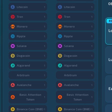
О
Litecoin
Litecoin
1
1
Tron
Tron
1
1
Monero
Monero
1
1
L
Ripple
Ripple
1
1
Solana
Solana
1
1
Dogecoin
Dogecoin
1
1
Lu
Algorand
Algorand
1
1
Arbitrum
Arbitrum
1
1
Avalanche
Avalanche
1
1
E
Basic Attention
Basic Attention
1
1
Token
Token
Binance Coin (BNB)
Binance Coin (BNB)
1
1