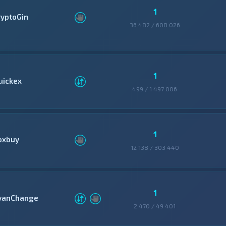
1
ryptoGin
36 482 / 608 026
1
uickex
499 / 1 497 006
1
oxbuy
12 138 / 303 440
1
vanChange
2 470 / 49 401