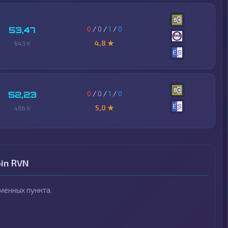
0
/
0
/
1
/
0
53,47
4,8 ★
643 K
0
/
0
/
1
/
0
52,23
5,0 ★
486 K
in RVN
менных пункта.