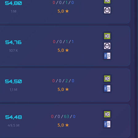
0
/
0
/
1
/
0
54,80
5,0 ★
1 M
0
/
0
/
1
/
1
54,76
5,0 ★
107 K
0
/
0
/
2
/
0
54,50
5,0 ★
1,1 M
0
/
0
/
63
/
0
54,48
5,0 ★
49,5 M