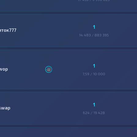
1
иток777
14 483 / 883 395
1
wop
7,59 / 10 000
1
swap
624 / 19 428