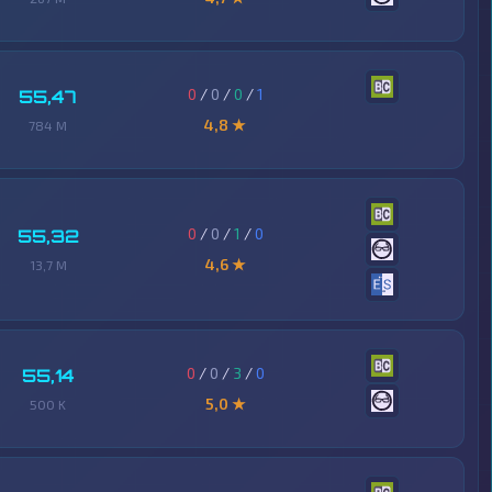
0
/
0
/
0
/
1
55,47
4,8 ★
784 M
0
/
0
/
1
/
0
55,32
4,6 ★
13,7 M
0
/
0
/
3
/
0
55,14
5,0 ★
500 K