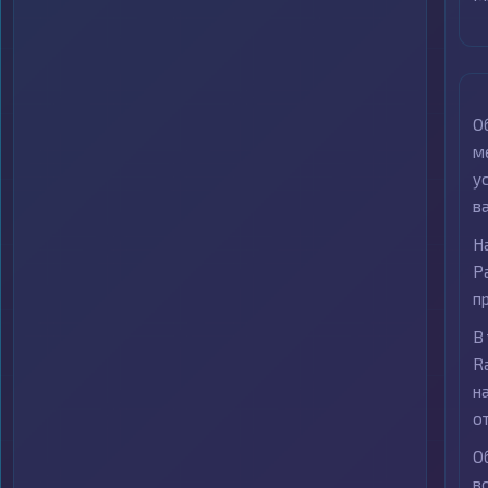
О
м
у
в
Н
Р
п
В
R
н
о
О
в