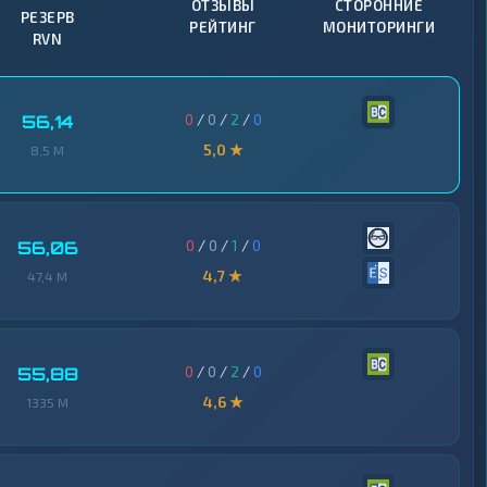
ОТЗЫВЫ
СТОРОННИЕ
РЕЗЕРВ
РЕЙТИНГ
МОНИТОРИНГИ
RVN
0
/
0
/
2
/
0
56,14
5,0 ★
8,5 M
0
/
0
/
1
/
0
56,06
4,7 ★
47,4 M
0
/
0
/
2
/
0
55,88
4,6 ★
1335 M