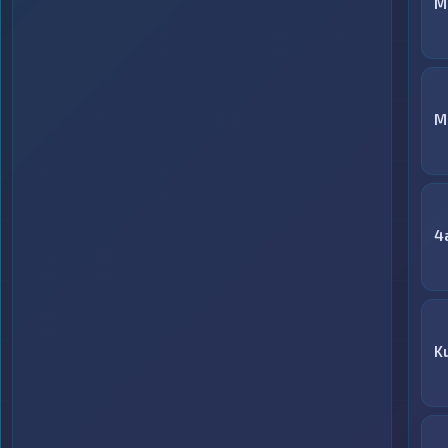
М
M
4
K