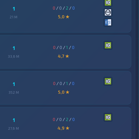
0
/
0
/
2
/
0
1
5,0 ★
21 M
0
/
0
/
1
/
0
1
4,7 ★
33,6 M
0
/
0
/
1
/
0
1
5,0 ★
352 M
0
/
0
/
2
/
0
1
4,9 ★
27,6 M