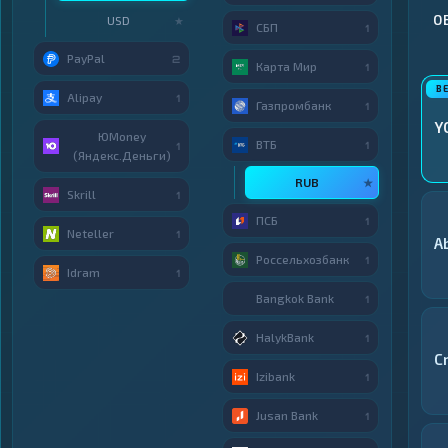
О
USD
★
СБП
1
PayPal
2
Карта Мир
1
Alipay
1
Газпромбанк
1
Y
ЮMoney
ВТБ
1
1
(Яндекс.Деньги)
RUB
★
Skrill
1
ПСБ
1
Neteller
1
A
Россельхозбанк
1
Idram
1
Bangkok Bank
1
HalykBank
1
C
Izibank
1
Jusan Bank
1