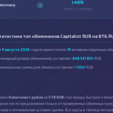
1,429
aksmany
10 000 / 5 000 000
татистика топ обменников Capitalist RUB на ВТБ R
а
9 августа 2026
года в нашем списке
19
активных надежных обм
уммарный резерв обменников составляет
848 591 855
RUB.
инимальная сумма для обмена составляет
1 000
RUB.
бмен
Капиталист рубли
на
VTB RUB
стал проще, быстрее и без
дном месте предложения только от проверенных обменных пункт
езерв и оптимальные условия сделки. Все курсы в таблице актуал