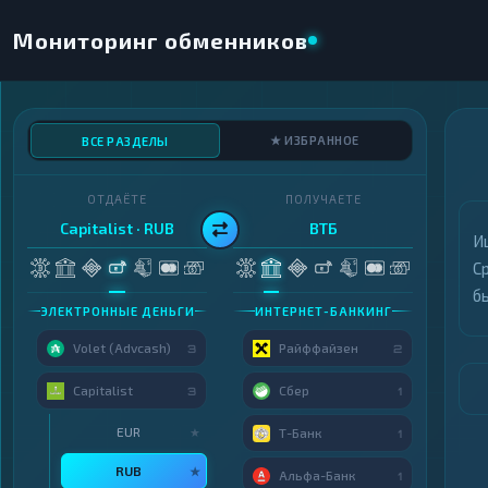
Мониторинг обменников
★ ИЗБРАННОЕ
ВСЕ РАЗДЕЛЫ
ОТДАЁТЕ
ПОЛУЧАЕТЕ
Capitalist · RUB
ВТБ
И
С
б
ЭЛЕКТРОННЫЕ ДЕНЬГИ
ИНТЕРНЕТ-БАНКИНГ
Volet (Advcash)
Райффайзен
3
2
Capitalist
Сбер
3
1
EUR
★
Т-Банк
1
RUB
★
Альфа-Банк
1