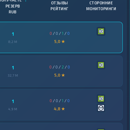
ПОЛУЧАЕТЕ
ОТЗЫВЫ
СТОРОННИЕ
РЕЗЕРВ
РЕЙТИНГ
МОНИТОРИНГИ
RUB
0
/
0
/
1
/
0
1
5,0 ★
8,2 M
0
/
0
/
2
/
0
1
5,0 ★
32,7 M
0
/
0
/
1
/
0
1
4,8 ★
4,9 M