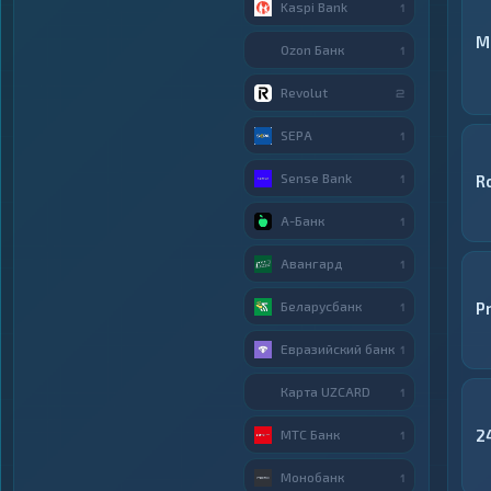
Kaspi Bank
1
M
Ozon Банк
1
Revolut
2
SEPA
1
Sense Bank
R
1
А-Банк
1
Авангард
1
Беларусбанк
P
1
Евразийский банк
1
Карта UZCARD
1
2
МТС Банк
1
Монобанк
1