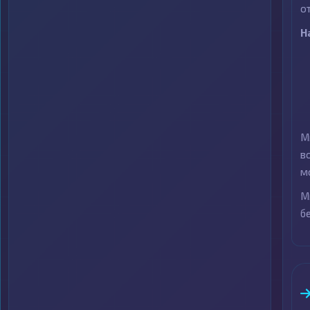
о
Н
М
в
м
М
б