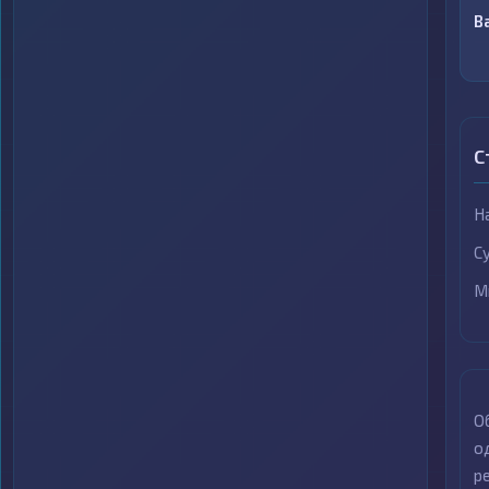
B
С
Н
С
М
О
о
р