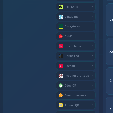
ОТП Банк
1
Открытие
1
L
Ощадбанк
1
ПУМБ
1
Почта Банк
1
X
Приват24
1
Росбанк
1
Русский Стандарт
1
C
Сбер QR
1
Счет телефона
1
Т-Банк QR
1
B