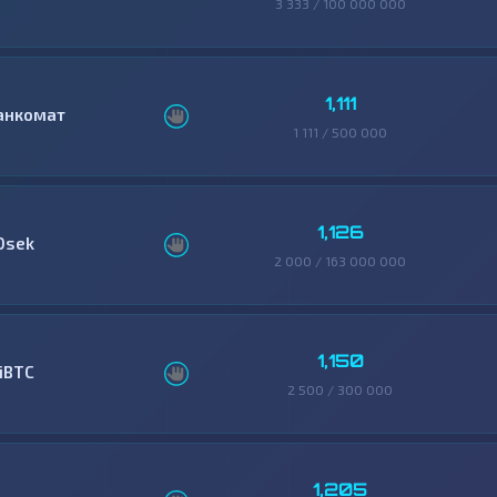
3 333 / 100 000 000
1,111
анкомат
1 111 / 500 000
1,126
0sek
2 000 / 163 000 000
1,150
ziBTC
2 500 / 300 000
1,205