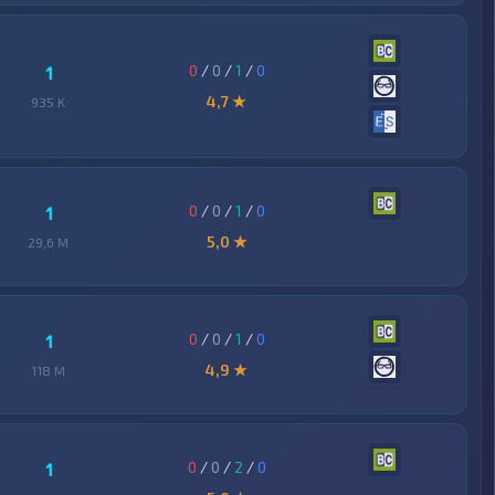
0
/
0
/
1
/
0
1
4,7 ★
935 K
0
/
0
/
1
/
0
1
5,0 ★
29,6 M
0
/
0
/
1
/
0
1
4,9 ★
118 M
0
/
0
/
2
/
0
1