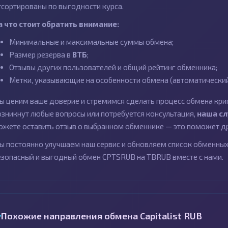
тсортированы по выгодности курса.
а что стоит обратить внимание:
Минимальные и максимальные суммы обмена;
Размер резерва в
ВТБ
;
Отзывы других пользователей и общий рейтинг обменника;
Метки, указывающие на особенности обмена (автоматический 
ы ценим ваше доверие и стремимся сделать процесс обмена кри
озникнут любые вопросы или потребуется консультация,
наша с
ожете оставить отзыв о выбранном обменнике — это поможет др
ы постоянно улучшаем наш сервис и обновляем список обменных 
езопасный и выгодный обмен CPTSRUB на TBRUB вместе с нами.
Похожие направления обмена Capitalist RUB