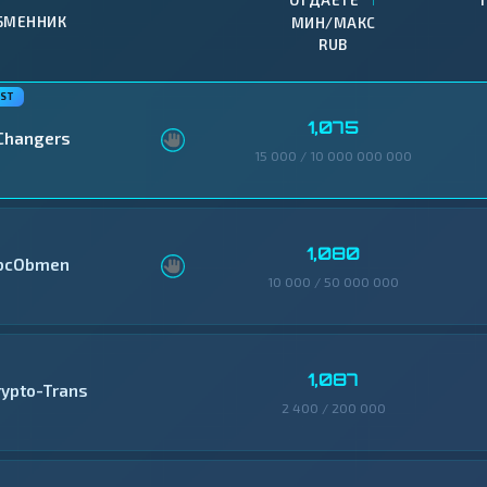
ОТДАЕТЕ
БМЕННИК
МИН/МАКС
RUB
1,075
Changers
15 000 / 10 000 000 000
1,080
bcObmen
10 000 / 50 000 000
1,087
rypto-Trans
2 400 / 200 000