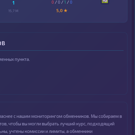
0
/
0
/
1
/
0
1
5,0 ★
15,7 M
UB
енных пункта.
опаснее с нашим мониторингом обменников. Мы собираем в
ов, чтобы вы могли выбрать лучший курс, подходящий
ьны, учтены комиссии и лимиты, а обменники