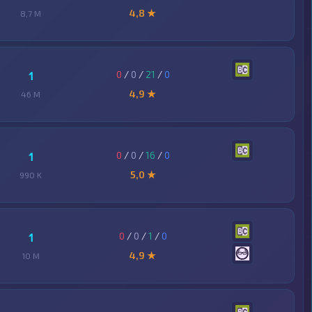
4,8 ★
8,7 M
0
/
0
/
21
/
0
1
4,9 ★
46 M
0
/
0
/
16
/
0
1
5,0 ★
990 K
0
/
0
/
1
/
0
1
4,9 ★
10 M