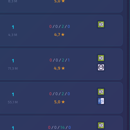
5,0 ★
8,3 M
0
/
0
/
2
/
0
1
4,7 ★
4,3 M
0
/
0
/
2
/
1
1
4,9 ★
71,3 M
0
/
0
/
2
/
0
1
5,0 ★
55,1 M
0
/
0
/
14
/
0
1