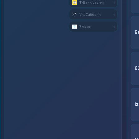
Т-Банк cash-in
1
УкрСиббанк
1
Элкарт
1
Б
6
i