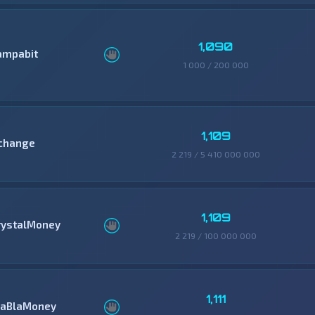
1,090
ampabit
1 000 / 200 000
1,109
change
2 219 / 5 410 000 000
1,109
rystalMoney
2 219 / 100 000 000
1,111
laBlaMoney