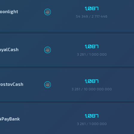
1,087
oonlight
54 349 / 2 717 446
1,087
oyalCash
3 261 / 1 000 000
1,087
rostovCash
3 261 / 10 000 000 000
1,087
4PayBank
3 261 / 1 000 000