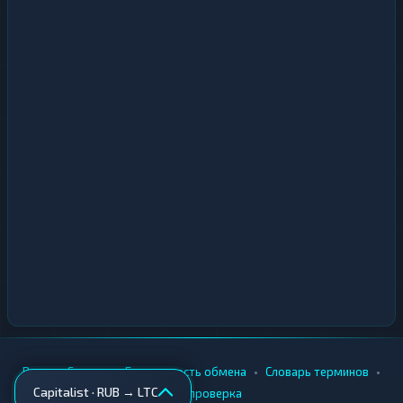
•
•
•
•
Вики
Города
Безопасность обмена
Словарь терминов
Capitalist · RUB → LTC
AML-проверка