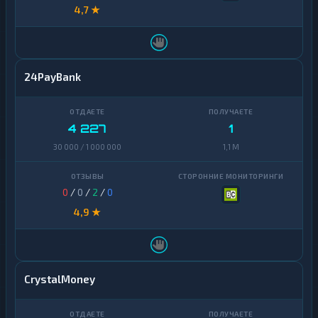
4,7 ★
24PayBank
4 227
1
30 000 / 1 000 000
1,1 M
0
/
0
/
2
/
0
4,9 ★
CrystalMoney