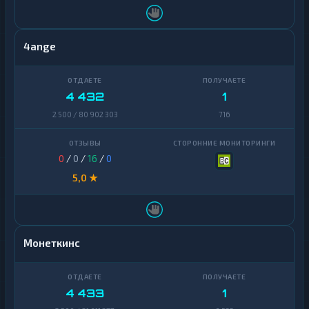
4ange
4 432
1
2 500 / 80 902 303
716
0
/
0
/
16
/
0
5,0 ★
Монеткинс
4 433
1