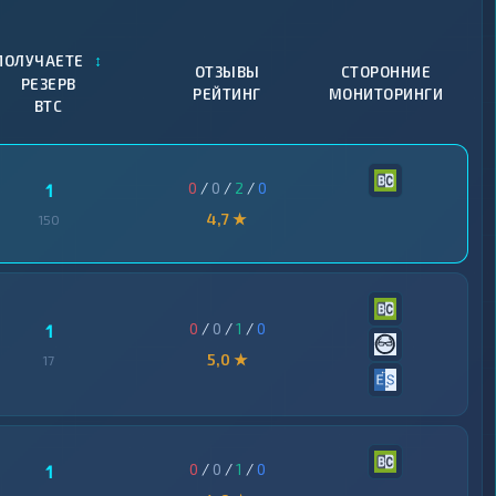
↕
ПОЛУЧАЕТЕ
ОТЗЫВЫ
СТОРОННИЕ
РЕЗЕРВ
РЕЙТИНГ
МОНИТОРИНГИ
BTC
0
/
0
/
2
/
0
1
4,7 ★
150
0
/
0
/
1
/
0
1
5,0 ★
17
0
/
0
/
1
/
0
1