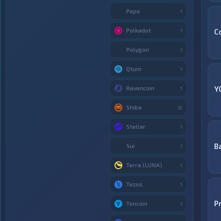
Pepe
1
Polkadot
C
1
Polygon
1
Qtum
1
Ravencoin
Y
1
Shiba
2
Stellar
1
B
Sui
1
Terra (LUNA)
1
Tezos
1
P
Toncoin
1