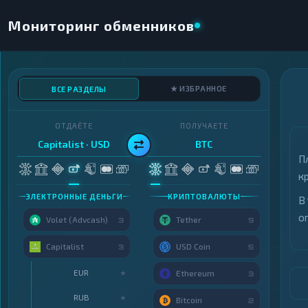
Мониторинг обменников
★ ИЗБРАННОЕ
ВСЕ РАЗДЕЛЫ
ОТДАЁТЕ
ПОЛУЧАЕТЕ
Capitalist · USD
BTC
П
к
ЭЛЕКТРОННЫЕ ДЕНЬГИ
КРИПТОВАЛЮТЫ
В
о
Volet (Advcash)
Tether
3
9
Capitalist
USD Coin
3
5
EUR
★
Ethereum
3
RUB
★
Bitcoin
2