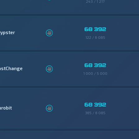
243 / 1 217
68 392
rypster
122 / 6 085
68 392
astChange
1 000 / 5 000
68 392
urobit
365 / 6 085