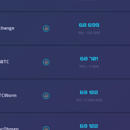
68 699
change
156 / 120 000
68 701
ziBTC
300 / 3 000
69 122
TCWorm
122 / 5 000 000
69 122
bcObmen