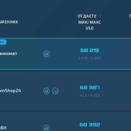
↑
ОТДАЕТЕ
БМЕННИК
МИН/МАКС
USD
68 219
анкомат
2 678 / 5 000
68 387
oinShop24
42,5 / 4 255
68 392
xBit