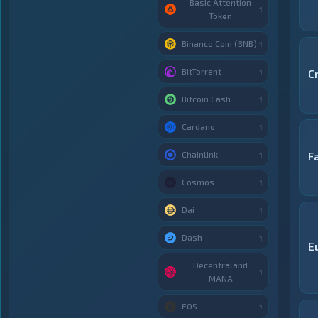
Basic Attention
1
Token
Binance Coin (BNB)
1
BitTorrent
1
C
Bitcoin Cash
1
Cardano
1
Chainlink
F
1
Cosmos
1
Dai
1
Dash
1
E
Decentraland
1
MANA
EOS
1