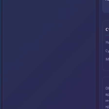
С
Н
С
М
О
в
и
к