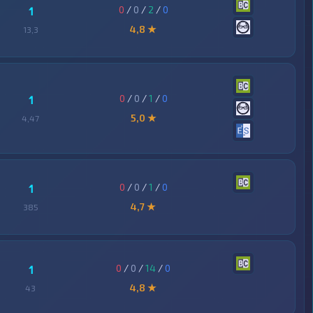
0
/
0
/
2
/
0
1
4,8 ★
13,3
0
/
0
/
1
/
0
1
5,0 ★
4,47
0
/
0
/
1
/
0
1
4,7 ★
385
0
/
0
/
14
/
0
1
4,8 ★
43