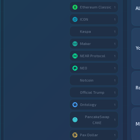
Ethereum Classic
1
A
ICON
1
Kaspa
1
Maker
1
Y
NEAR Protocol
1
NEO
1
Notcoin
1
R
Official Trump
1
Ontology
1
PancakeSwap
1
CAKE
М
Pax Dollar
1