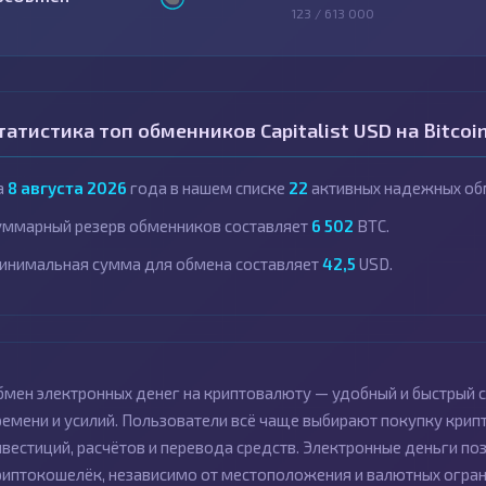
123 / 613 000
татистика топ обменников Capitalist USD на Bitcoi
а
8 августа 2026
года в нашем списке
22
активных надежных об
уммарный резерв обменников составляет
6 502
BTC.
инимальная сумма для обмена составляет
42,5
USD.
бмен электронных денег на криптовалюту — удобный и быстрый с
ремени и усилий. Пользователи всё чаще выбирают покупку кри
нвестиций, расчётов и перевода средств. Электронные деньги по
риптокошелёк, независимо от местоположения и валютных огран