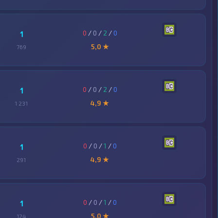
0
/
0
/
2
/
0
1
5,0 ★
769
0
/
0
/
2
/
0
1
4,9 ★
1 231
0
/
0
/
1
/
0
1
4,9 ★
291
0
/
0
/
1
/
0
1
5,0 ★
124