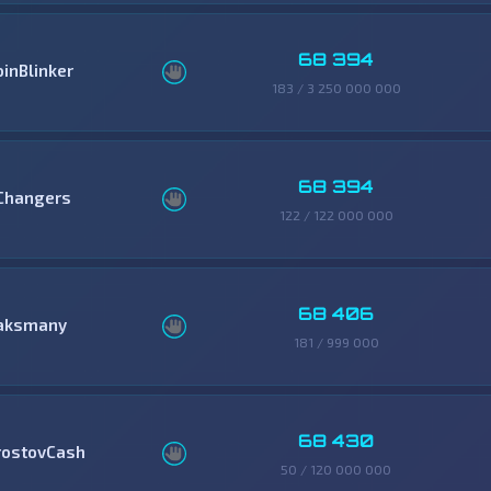
68 394
oinBlinker
183 / 3 250 000 000
68 394
Changers
122 / 122 000 000
68 406
aksmany
181 / 999 000
68 430
rostovCash
50 / 120 000 000