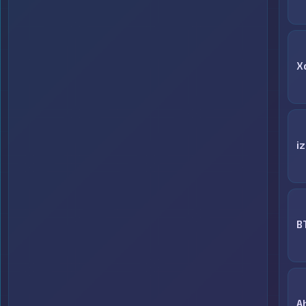
X
i
B
A