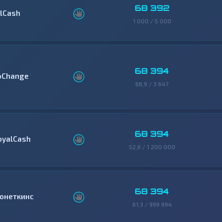
68 392
llCash
1 000 / 5 000
68 394
oChange
66,9 / 3 647
68 394
oyalCash
52,6 / 1 200 000
68 394
онеткинс
61,3 / 999 994