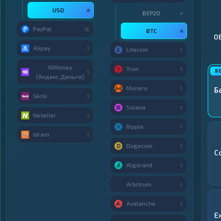
USD
★
BEP20
★
PayPal
2
BTC
★
О
Alipay
1
Litecoin
1
ЮMoney
Tron
1
1
(Яндекс.Деньги)
Monero
1
Б
Skrill
1
Solana
1
Neteller
1
Ripple
1
Idram
1
Dogecoin
1
C
Algorand
1
Arbitrum
1
Avalanche
1
E