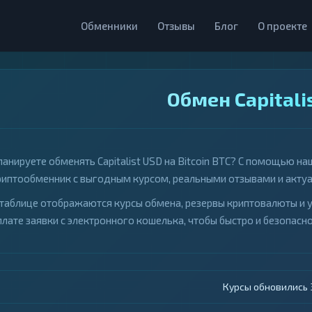
Обменники
Отзывы
Блог
О проекте
Обмен Capitalis
ланируете обменять Capitalist USD на Bitcoin BTC? С помощью 
риптообменник с выгодным курсом, реальными отзывами и акту
 таблице отображаются курсы обмена, резервы криптовалюты и 
плате заявки с электронного кошелька, чтобы быстро и безопасно
Курсы обновились 4