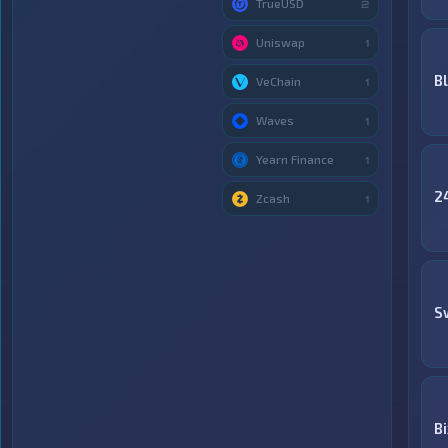
TrueUSD
2
Uniswap
1
B
VeChain
1
Waves
1
Yearn Finance
1
2
Zcash
1
S
Bi