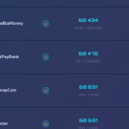
68 434
laBlaMoney
52,6 / 1 200 000
68 475
4PayBank
50 / 1 200 000
68 631
wapCoin
300 / 5 000
68 631
xter
200 / 3 000