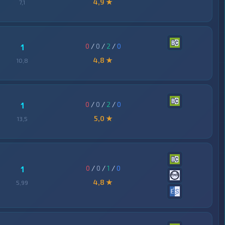
4,9 ★
7,1
0
/
0
/
2
/
0
1
4,8 ★
10,8
0
/
0
/
2
/
0
1
5,0 ★
13,5
0
/
0
/
1
/
0
1
4,8 ★
5,99