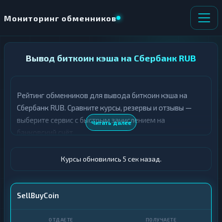
Мониторинг обменников
НАПРАВЛЕНИЕ
Вывод биткоин кэша на Сбербанк RUB
×
ОБМЕНА
Рейтинг обменников для вывода биткоин кэша на
★ ИЗБРАННОЕ
ВСЕ РАЗДЕЛЫ
Сбербанк RUB. Сравните курсы, резервы и отзывы —
выберите сервис с быстрым зачислением на
О
П
Читать далее
Т
О
банковский счёт.
Д
Л
А
У
Ё
Ч
Курсы обновились 6 сек назад.
Т
А
Е
Е
Т
BCH
SellBuyCoin
Е
Сбер