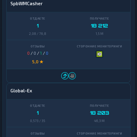
SpbWMCasher
1
18 212
2,08 / 76,8
1,5 M
0
/
0
/
1
/
0
5,0 ★
Global-Ex
1
18 203
0,573 / 35
46,3 M