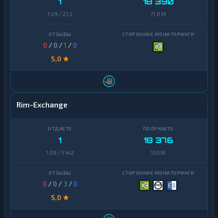
1
18 390
1,09 / 27,2
71,6 M
0
/
0
/
1
/
0
5,0 ★
Rim-Exchange
1
18 376
1,09 / 5 442
100 M
0
/
0
/
3
/
0
5,0 ★