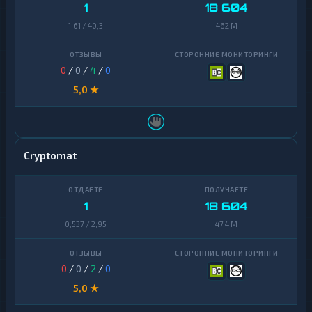
1
18 604
1,61 / 40,3
462 M
0
/
0
/
4
/
0
5,0 ★
Cryptomat
1
18 604
0,537 / 2,95
47,4 M
0
/
0
/
2
/
0
5,0 ★