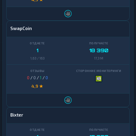
SwapCoin
1
18 390
1,63 / 163
17,3 M
0
/
0
/
1
/
0
4,9 ★
Bixter