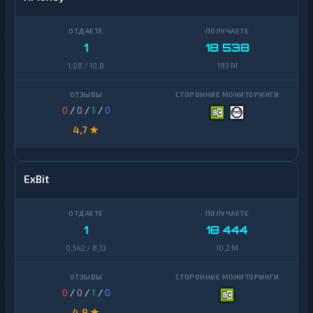
1
18 538
1,08 / 10,8
183 M
0
/
0
/
1
/
0
4,7 ★
ExBit
1
18 444
0,542 / 8,13
10,2 M
0
/
0
/
1
/
0
4,9 ★