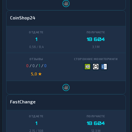
CoinShop24
1
18 604
0,56 / 8,4
3,1 M
0
/
0
/
1
/
0
5,0 ★
FastChange
1
18 604
2,15 / 108
12,3 M