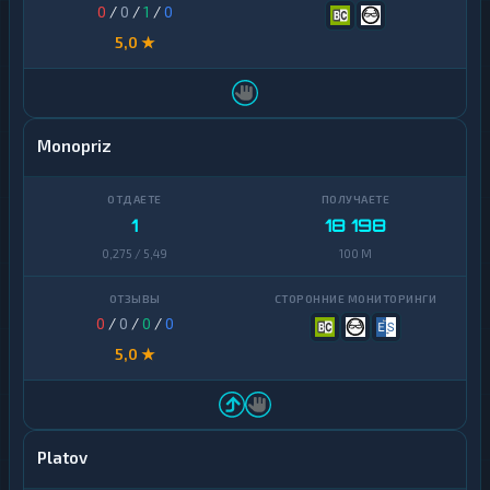
0
/
0
/
1
/
0
5,0 ★
Monopriz
1
18 198
0,275 / 5,49
100 M
0
/
0
/
0
/
0
5,0 ★
Platov