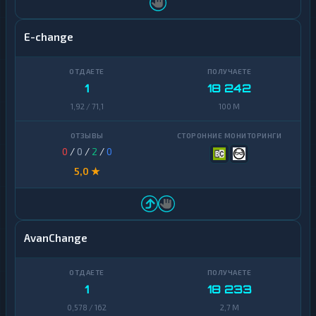
E-change
1
18 242
1,92 / 71,1
100 M
0
/
0
/
2
/
0
5,0 ★
AvanChange
1
18 233
0,578 / 162
2,7 M