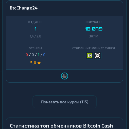
BtcChange24
1
18 079
1,4 / 2,8
307 M
0
/
0
/
1
/
0
5,0 ★
Показать все курсы (
115
)
Статистика топ обменников Bitcoin Cash