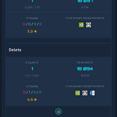
1
18 097
0,324 / 1,35
4,8 M
0
/
0
/
9
/
0
5,0 ★
Delets
1
18 094
0,5 / 1 025
18,6 M
0
/
1
/
0
/
0
4,6 ★