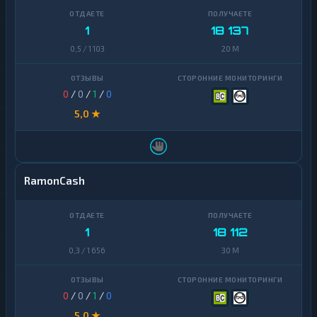
1
18 137
0,5 / 1 103
20 M
0
/
0
/
1
/
0
5,0 ★
RamonCash
1
18 112
0,3 / 1 656
30 M
0
/
0
/
1
/
0
5,0 ★