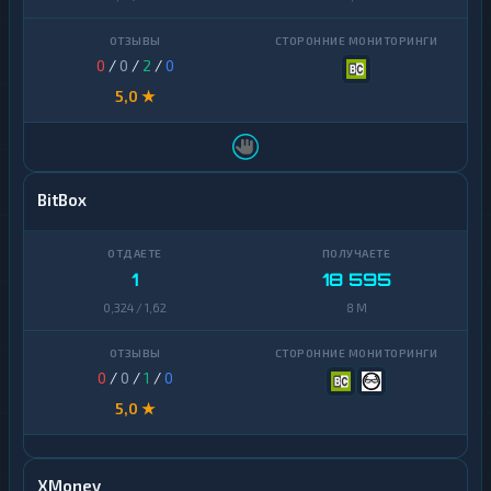
0
/
0
/
2
/
0
5,0 ★
BitBox
1
18 595
0,324 / 1,62
8 M
0
/
0
/
1
/
0
5,0 ★
XMoney