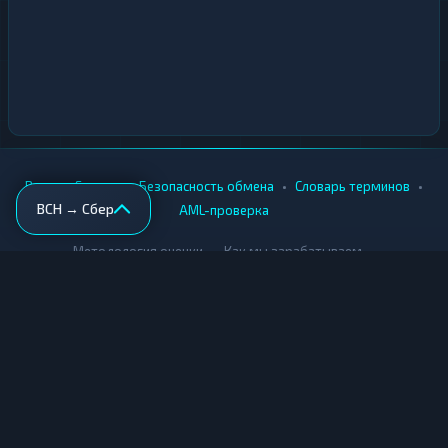
•
•
•
•
Вики
Города
Безопасность обмена
Словарь терминов
BCH → Сбер
AML-проверка
•
•
Методология оценки
Как мы зарабатываем
Для обменников
Купить крипту
Продать крипту
Купить за рубли