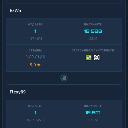
ExWm
1
18 588
1,67 / 643
17,5 M
0
/
0
/
1
/
0
5,0 ★
Flexy69
1
18 517
0,216 / 45,9
97,5 M