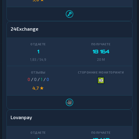
24Exchange
1
18 164
1,83 / 54,9
20 M
0
/
0
/
1
/
0
4,7 ★
Lovanpay