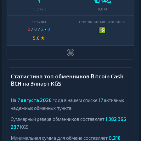
1
18 145
1,13 / 42,3
8,6 M
0
/
0
/
2
/
0
5,0 ★
Статистика топ обменников Bitcoin Cash
BCH на Элкарт KGS
На
7 августа 2026
года в нашем списке
17
активных
надежных обменных пункта.
Суммарный резерв обменников составляет
1 382 366
237
KGS.
Минимальная сумма для обмена составляет
0,216