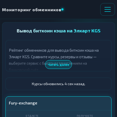
Мониторинг обменников
НАПРАВЛЕНИЕ
Вывод биткоин кэша на Элкарт KGS
×
ОБМЕНА
Рейтинг обменников для вывода биткоин кэша на
★ ИЗБРАННОЕ
ВСЕ РАЗДЕЛЫ
Элкарт KGS. Сравните курсы, резервы и отзывы —
выберите сервис с быстрым зачислением на
О
П
Читать далее
Т
О
банковский счёт.
Д
Л
А
У
Ё
Ч
Курсы обновились 5 сек назад.
Т
А
Е
Е
Т
BCH
Fury-exchange
Е
Элкарт