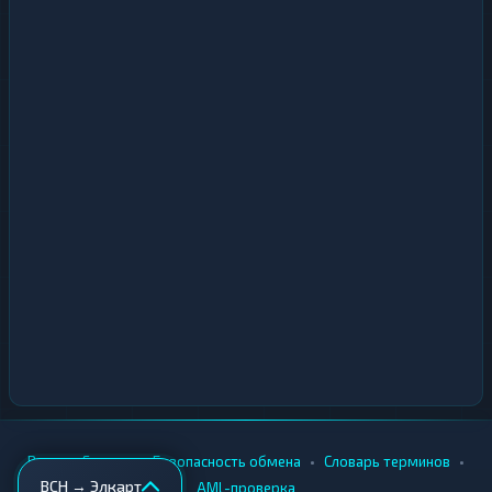
•
•
•
•
Вики
Города
Безопасность обмена
Словарь терминов
BCH → Элкарт
AML-проверка