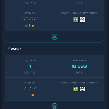
1,61 / 53,1
987 K
0
/
0
/
7
/
0
4,8 ★
4esnok
1
18 593
2,15 / 48,4
900 K
0
/
0
/
7
/
0
5,0 ★