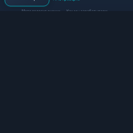
•
•
Методология оценки
Как мы зарабатываем
Для обменников
Купить крипту
Продать крипту
Купить за рубли
Продать за рубли
© Мониторинг обменников — 2026
|
|
|
Условия использования
Конфиденциальность
Cookies
Карта сайта
Информация, представленная на данном сайте, носит