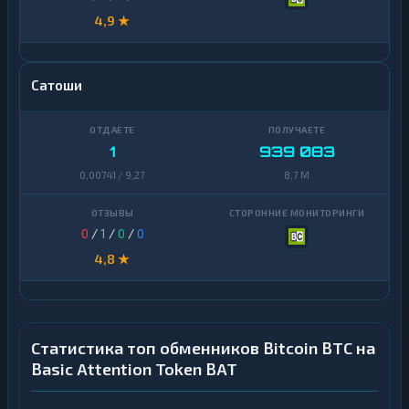
4,9 ★
Сатоши
1
939 083
0,00741 / 9,27
8,7 M
0
/
1
/
0
/
0
4,8 ★
Статистика топ обменников Bitcoin BTC на
Basic Attention Token BAT