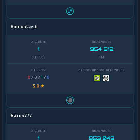
RamonCash
1
954 512
0,1 / 1,05
1 M
0
/
0
/
1
/
0
5,0 ★
Биток777
1
953 049