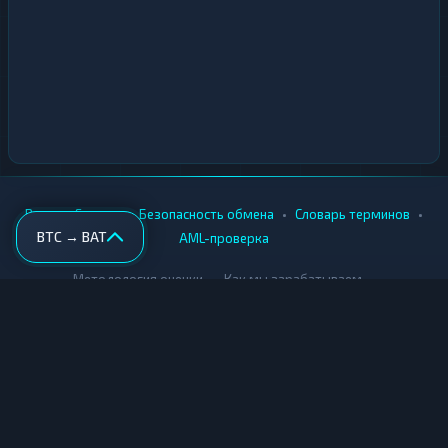
•
•
•
•
Вики
Города
Безопасность обмена
Словарь терминов
BTC → BAT
AML-проверка
•
•
Методология оценки
Как мы зарабатываем
Для обменников
Купить крипту
Продать крипту