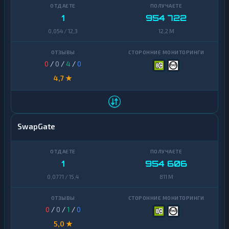
Zcash
1
1
954 722
Yearn
1
Finance
0,054 / 12,3
12,2 M
Zcash
1
0
/
0
/
4
/
0
4,7 ★
SwapGate
1
954 606
0,0771 / 15,4
811 M
0
/
0
/
1
/
0
5,0 ★