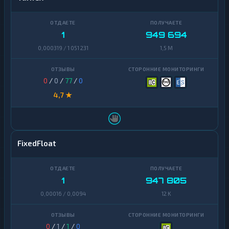
1
949 694
0,000319 / 1 051 231
1,5 M
0
/
0
/
77
/
0
4,7 ★
FixedFloat
1
947 805
0,00016 / 0,0094
12 K
0
/
1
/
1
/
0