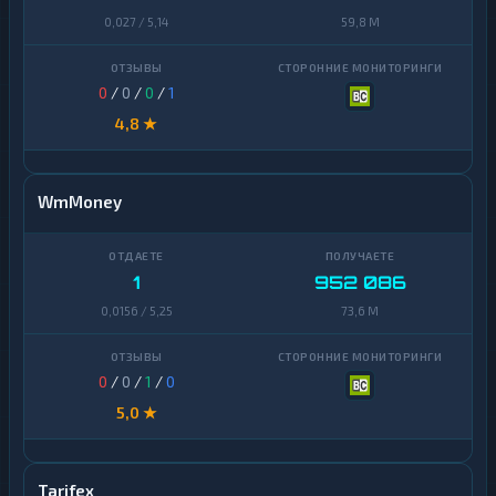
0,027 / 5,14
59,8 M
0
/
0
/
0
/
1
4,8 ★
WmMoney
1
952 086
0,0156 / 5,25
73,6 M
0
/
0
/
1
/
0
5,0 ★
Tarifex