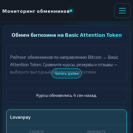
Мониторинг обменников
НАПРАВЛЕНИЕ
Обмен биткоина на Basic Attention Token
×
ОБМЕНА
Рейтинг обменников по направлению Bitcoin → Basic
★ ИЗБРАННОЕ
ВСЕ РАЗДЕЛЫ
Attention Token. Сравните курсы, резервы и отзывы —
выберите выгодный обмен между сетями.
О
П
Читать далее
Т
О
Д
Л
А
У
Ё
Ч
Курсы обновились 5 сек назад.
Т
А
Е
Е
Т
BTC
Lovanpay
Е
BAT