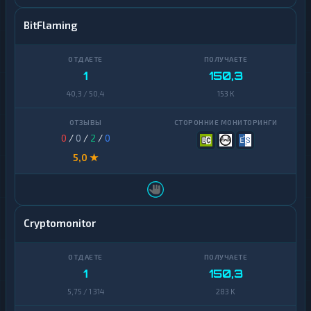
BitFlaming
1
150,3
40,3 / 50,4
153 K
0
/
0
/
2
/
0
5,0 ★
Cryptomonitor
1
150,3
5,75 / 1 314
283 K