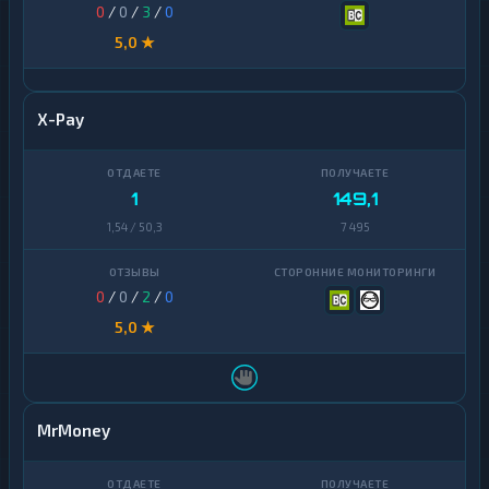
0
/
0
/
3
/
0
5,0 ★
X-Pay
1
149,1
1,54 / 50,3
7 495
0
/
0
/
2
/
0
5,0 ★
MrMoney