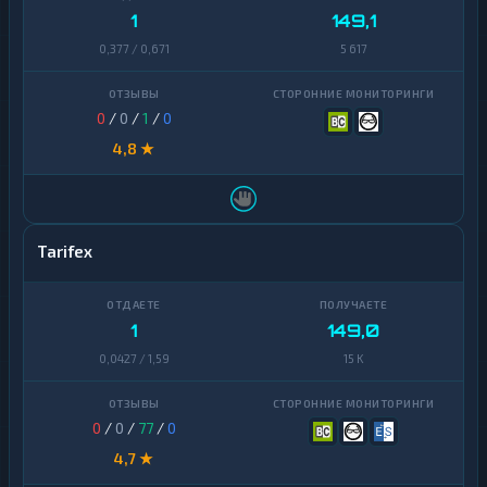
1
149,1
0,377 / 0,671
5 617
0
/
0
/
1
/
0
4,8 ★
Tarifex
1
149,0
0,0427 / 1,59
15 K
0
/
0
/
77
/
0
4,7 ★