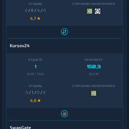
0
/
0
/
4
/
0
4,7 ★
Kursov24
1
150,3
8,06 / 1 024
16,6 M
0
/
1
/
0
/
0
4,6 ★
SwapGate