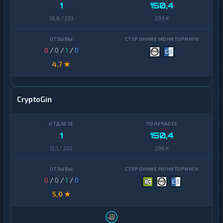
1
150,4
Zcash
1
Zcash
1
18,6 / 233
299 K
0
/
0
/
1
/
0
4,7 ★
CryptoGin
1
150,4
12,1 / 202
296 K
0
/
0
/
1
/
0
5,0 ★