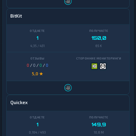
BitKit
1
150,0
4,35 / 431
65 K
0
/
0
/
0
/
0
5,0 ★
Quickex
1
149,9
0,164 / 493
10,6 M