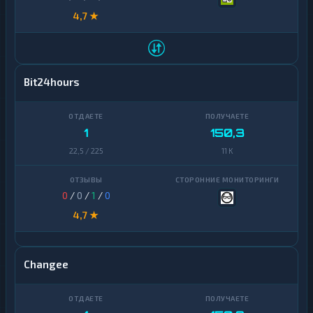
4,7 ★
Bit24hours
1
150,3
22,5 / 225
11 K
0
/
0
/
1
/
0
4,7 ★
Changee