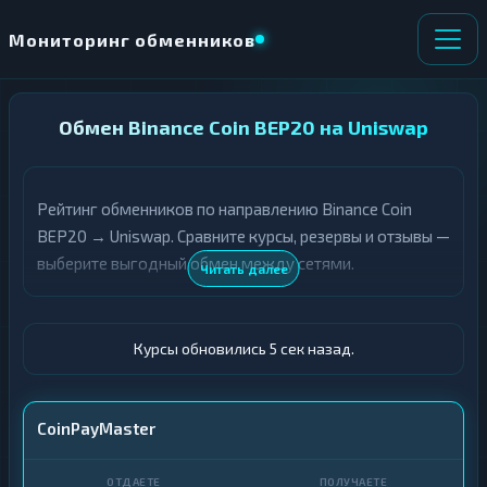
Мониторинг обменников
НАПРАВЛЕНИЕ
Обмен Binance Coin BEP20 на Uniswap
×
ОБМЕНА
Рейтинг обменников по направлению Binance Coin
★ ИЗБРАННОЕ
ВСЕ РАЗДЕЛЫ
BEP20 → Uniswap. Сравните курсы, резервы и отзывы —
выберите выгодный обмен между сетями.
О
П
Читать далее
Т
О
Д
Л
А
У
Ё
Ч
Курсы обновились 6 сек назад.
Т
А
Е
Е
Т
BNB BEP20
CoinPayMaster
Е
UNI