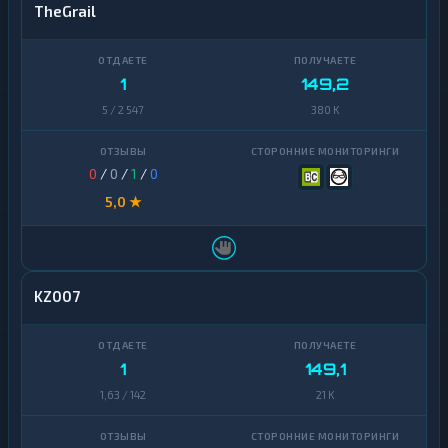
TheGrail
1
149,2
5 / 2 547
380 K
0
/
0
/
1
/
0
5,0 ★
KZ007
1
149,1
1,63 / 142
21 K