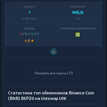
1
145,5
0,199 / 99,7
15 K
0
/
0
/
14
/
0
4,8 ★
Показать все курсы (
37
)
Статистика топ обменников Binance Coin
(BNB) BEP20 на Uniswap UNI