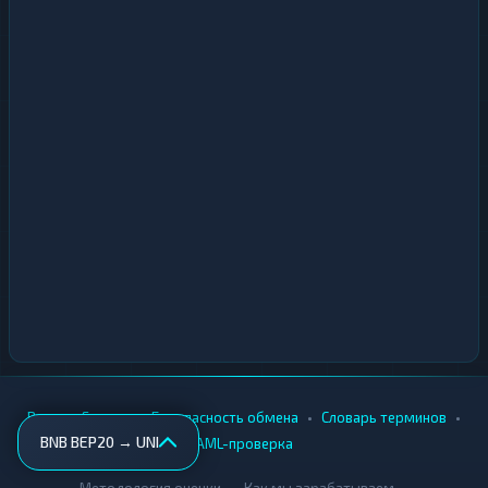
•
•
•
•
Вики
Города
Безопасность обмена
Словарь терминов
BNB BEP20 → UNI
AML-проверка
•
•
Методология оценки
Как мы зарабатываем