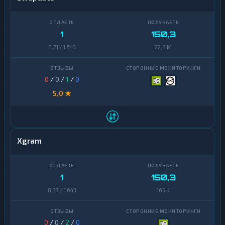
1
150,3
8,21 / 1 643
22,8 M
0
/
0
/
1
/
0
5,0 ★
Xgram
1
150,3
8,37 / 1 643
165 K
0
/
0
/
2
/
0