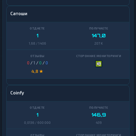
Сатоши
1
147,0
1,68 / 1 406
207 K
0
/
1
/
0
/
0
4,8 ★
Coinfy
1
146,9
0,0136 / 600 000
439