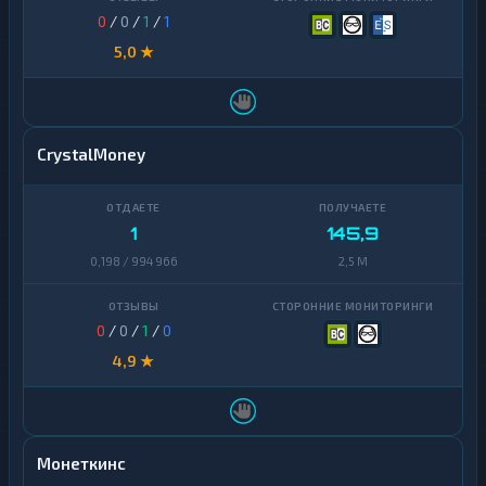
0
/
0
/
1
/
1
5,0 ★
CrystalMoney
1
145,9
0,198 / 994 966
2,5 M
0
/
0
/
1
/
0
4,9 ★
Монеткинс