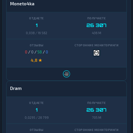
Moneto4ka
1
26 307
0,038 / 16 582
436 M
0
/
0
/
58
/
0
4,8 ★
Dram
1
26 307
0,0295 / 26 799
705 M