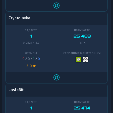
Cryptolavka
1
25 489
0,0824 / 15,7
454 K
0
/
0
/
1
/
0
5,0 ★
LasloBit
1
25 474