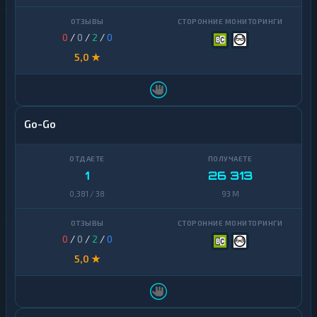
Zcash
1
0
/
0
/
2
/
0
5,0 ★
Go-Go
1
26 313
0,381 / 38
93 M
0
/
0
/
2
/
0
5,0 ★