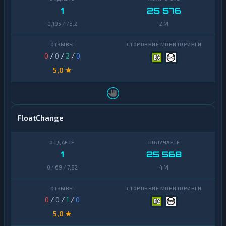
1
25 576
0,195 / 78,2
2 M
0
/
0
/
2
/
0
5,0 ★
FloatChange
1
25 568
0,469 / 7,82
4 M
0
/
0
/
1
/
0
5,0 ★