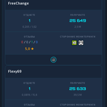
FreeChange
1
25 649
0,205 / 1,02
2,5 M
0
/
0
/
1
/
0
5,0 ★
Flexy69
1
25 633
0,0819 / 15,6
39,5 M