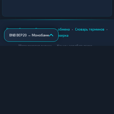
•
•
•
•
Вики
Города
Безопасность обмена
Словарь терминов
BNB BEP20 → Монобанк
AML-проверка
•
•
Методология оценки
Как мы зарабатываем
Для обменников
Купить крипту
Продать крипту
Купить за рубли
Продать за рубли