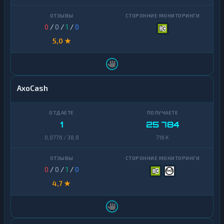
0
/
0
/
1
/
0
5,0 ★
AxoCash
1
25 784
0,0776 / 38,8
716 K
0
/
0
/
1
/
0
4,7 ★