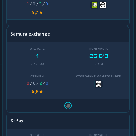
1
/
0
/
3
/
0
4,7 ★
Samuraiexchange
1
25 613
0,3 / 100
2,3 M
0
/
0
/
2
/
0
4,6 ★
X-Pay