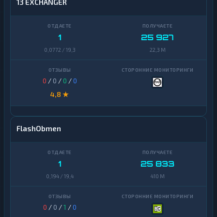
13 EXCHANGER
1
25 927
0,0772 / 19,3
22,3 M
0
/
0
/
0
/
0
4,8 ★
FlashObmen
1
25 833
0,194 / 19,4
410 M
0
/
0
/
1
/
0