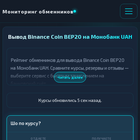
Мониторинг обменников
Вывод Binance Coin BEP20 на Монобанк UAH
НАПРАВЛЕНИЕ
×
ОБМЕНА
Рейтинг обменников для вывода Binance Coin BEP20
★ ИЗБРАННОЕ
ВСЕ РАЗДЕЛЫ
на Монобанк UAH. Сравните курсы, резервы и отзывы —
выберите сервис с быстрым зачислением на
О
П
Читать далее
Т
О
банковский счёт.
Д
Л
А
У
Ё
Ч
Курсы обновились 6 сек назад.
Т
А
Е
Е
Т
BNB BEP20
Шо по курсу?
Е
Монобанк