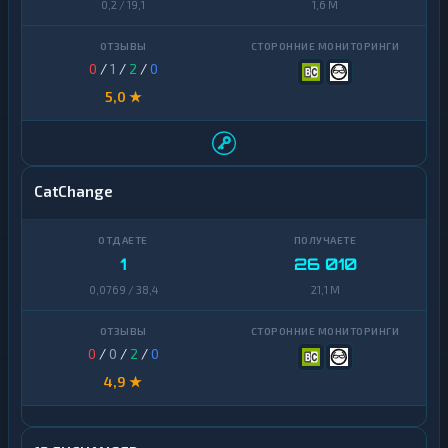
0,2 / 19,1
1,6 M
0
/
1
/
2
/
0
5,0 ★
CatChange
1
26 010
0,0769 / 38,4
21,1 M
0
/
0
/
2
/
0
4,9 ★