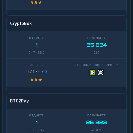
4,9 ★
CryptoBox
1
25 824
0,47 / 38,7
2 M
0
/
1
/
0
/
0
4,4 ★
BTC2Pay
1
25 823
0,581 / 11,2
40,4 M