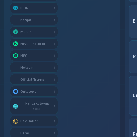
ICON
1
Kaspa
1
Bi
Maker
1
NEAR Protocol
1
NEO
M
1
Notcoin
1
Official Trump
1
Ontology
1
D
PancakeSwap
1
CAKE
Pax Dollar
1
Pepe
1
R