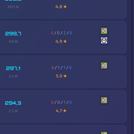
4,8 ★
2671 M
0
/
0
/
2
/
0
299,7
4,9 ★
129 M
0
/
1
/
1
/
0
297,1
5,0 ★
3,2 M
0
/
0
/
1
/
0
294,3
4,7 ★
2,5 M