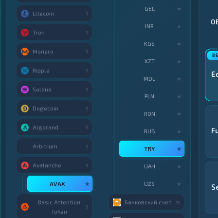
GEL
★
Litecoin
1
О
INR
★
Tron
1
KGS
★
Monero
1
KZT
★
Ripple
1
E
MDL
★
Solana
1
PLN
★
Dogecoin
1
RON
★
Algorand
1
F
RUB
★
Arbitrum
1
TRY
★
Avalanche
1
UAH
★
AVAX
UZS
★
★
S
Basic Attention
Банковский счет
11
1
Token