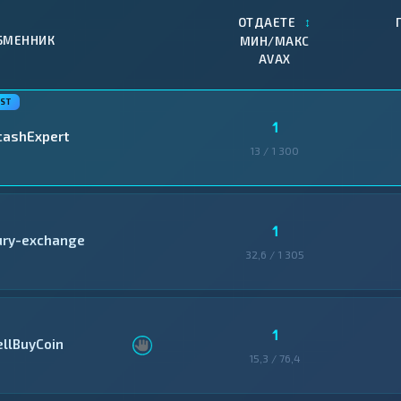
↕
ОТДАЕТЕ
БМЕННИК
МИН/МАКС
AVAX
1
cashExpert
13 / 1 300
1
ury-exchange
32,6 / 1 305
1
ellBuyCoin
15,3 / 76,4