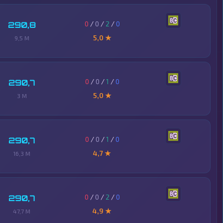
0
/
0
/
2
/
0
290,8
5,0 ★
9,5 M
0
/
0
/
1
/
0
290,7
5,0 ★
3 M
0
/
0
/
1
/
0
290,7
4,7 ★
16,3 M
0
/
0
/
2
/
0
290,7
4,9 ★
47,7 M