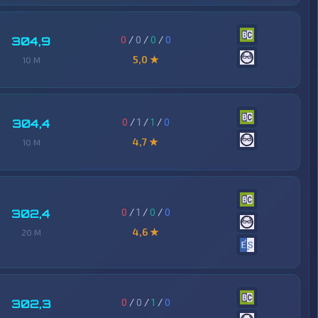
0
/
0
/
0
/
0
304,9
5,0 ★
10 M
0
/
1
/
1
/
0
304,4
4,7 ★
10 M
0
/
1
/
0
/
0
302,4
4,6 ★
20 M
0
/
0
/
1
/
0
302,3