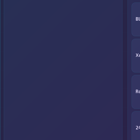
B
X
R
2