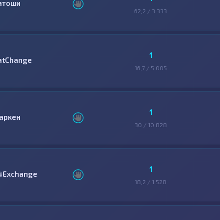
атоши
62,2 / 3 333
1
atChange
16,7 / 5 005
1
аркен
30 / 10 828
1
4Exchange
18,2 / 1 528