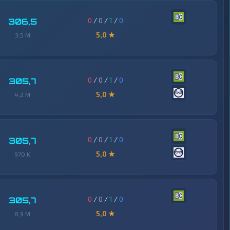
0
/
0
/
1
/
0
306,5
5,0 ★
3,5 M
0
/
0
/
1
/
0
305,7
5,0 ★
4,2 M
0
/
0
/
1
/
0
305,7
5,0 ★
970 K
0
/
0
/
1
/
0
305,7
5,0 ★
8,9 M