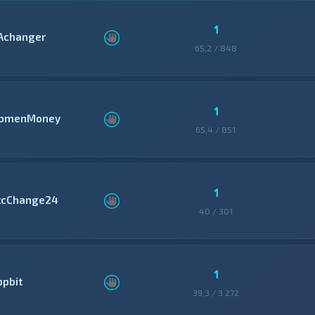
1
Achanger
65,2 / 848
1
bmenMoney
65,4 / 851
1
tcChange24
40 / 301
1
ppbit
39,3 / 3 272