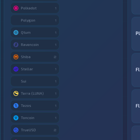
Polkadot
1
Polygon
1
Qtum
P
1
Ravencoin
1
Shiba
2
Stellar
F
1
Sui
1
Terra (LUNA)
1
F
Tezos
1
Toncoin
1
TrueUSD
2