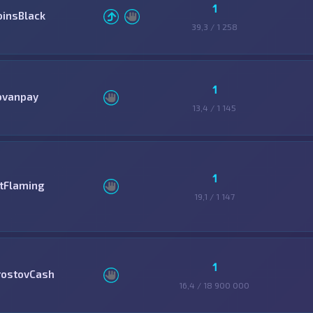
1
oinsBlack
39,3 / 1 258
1
ovanpay
13,4 / 1 145
1
itFlaming
19,1 / 1 147
1
rostovCash
16,4 / 18 900 000