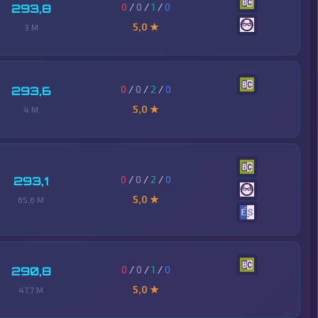
0
/
0
/
1
/
0
293,8
5,0 ★
3 M
0
/
0
/
2
/
0
293,6
5,0 ★
4 M
0
/
0
/
2
/
0
293,1
5,0 ★
65,6 M
0
/
0
/
1
/
0
290,8
5,0 ★
47,7 M