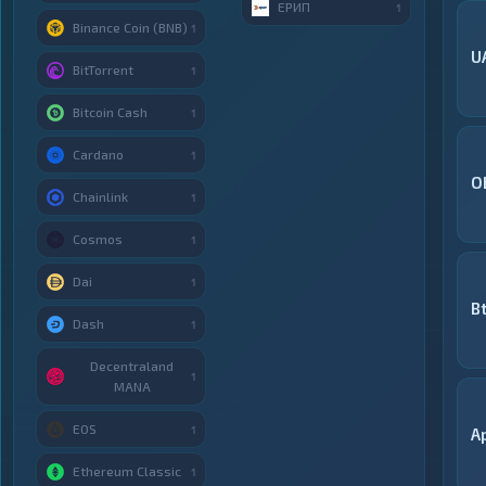
ЕРИП
1
Binance Coin (BNB)
1
U
BitTorrent
1
Bitcoin Cash
1
Cardano
1
O
Chainlink
1
Cosmos
1
Dai
1
B
Dash
1
Decentraland
1
MANA
EOS
1
A
Ethereum Classic
1