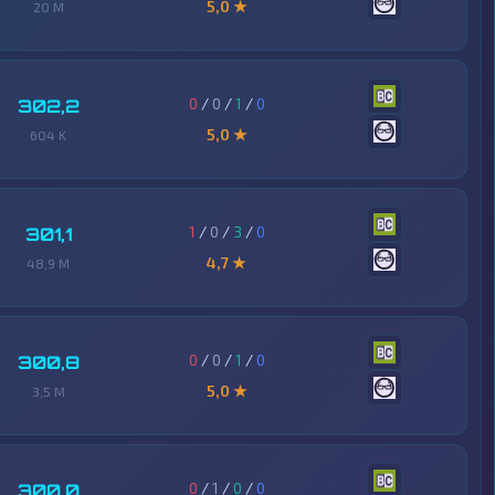
5,0 ★
20 M
0
/
0
/
1
/
0
302,2
5,0 ★
604 K
1
/
0
/
3
/
0
301,1
4,7 ★
48,9 M
0
/
0
/
1
/
0
300,8
5,0 ★
3,5 M
0
/
1
/
0
/
0
300,0