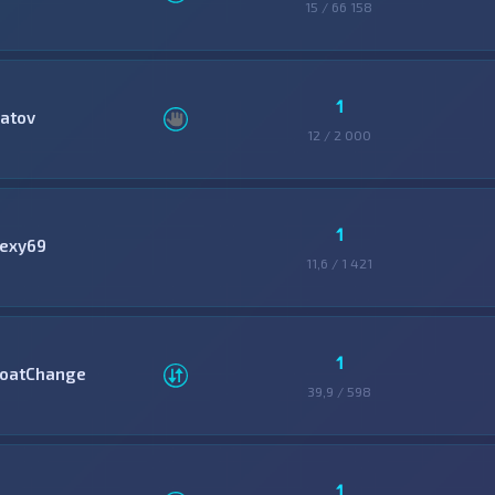
15 / 66 158
1
latov
12 / 2 000
1
lexy69
11,6 / 1 421
1
loatChange
39,9 / 598
1