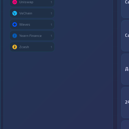
С
Uniswap
1
VeChain
1
Waves
1
C
Yearn Finance
1
Zcash
1
Д
2