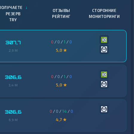
↓
ПОЛУЧАЕТЕ
ОТЗЫВЫ
СТОРОННИЕ
РЕЗЕРВ
РЕЙТИНГ
МОНИТОРИНГИ
TRY
0
/
0
/
1
/
0
307,7
5,0 ★
2,9 M
0
/
0
/
1
/
0
306,6
5,0 ★
3,4 M
0
/
0
/
14
/
0
306,6
4,7 ★
6,9 M