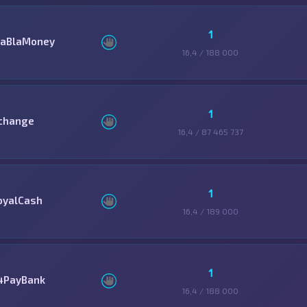
1
laBlaMoney
16,4 / 188 000
1
change
16,4 / 87 465 737
1
oyalCash
16,4 / 189 000
1
4PayBank
16,4 / 188 000