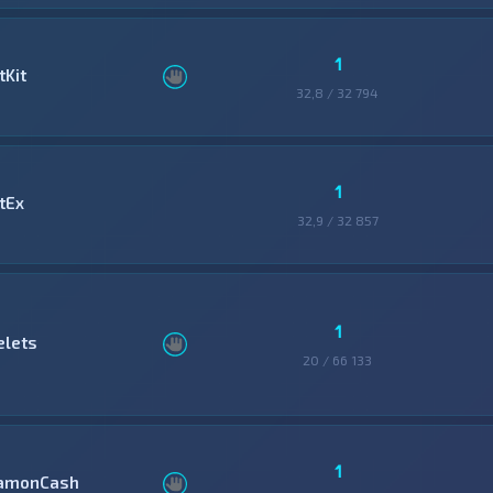
1
tKit
32,8 / 32 794
1
tEx
32,9 / 32 857
1
elets
20 / 66 133
1
amonCash