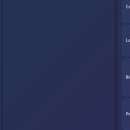
C
L
B
P