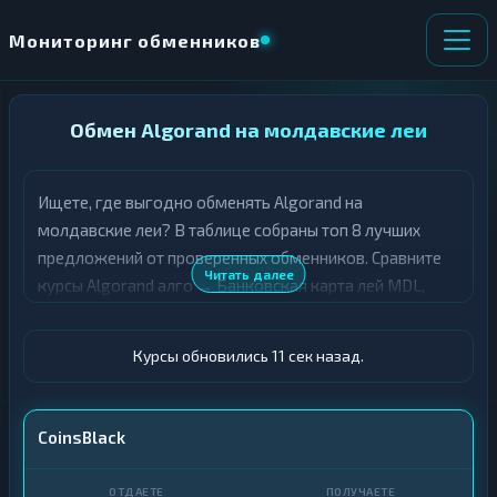
Мониторинг обменников
НАПРАВЛЕНИЕ
Обмен Algorand на молдавские леи
×
ОБМЕНА
Ищете, где выгодно обменять Algorand на
★ ИЗБРАННОЕ
ВСЕ РАЗДЕЛЫ
молдавские леи? В таблице собраны топ 8 лучших
предложений от проверенных обменников. Сравните
О
П
Читать далее
курсы Algorand алго → Банковская карта лей MDL,
Т
О
Д
выберите подходящий вариант с учётом резерва и
Л
А
У
лимитов, и совершите обмен быстро и безопасно. Все
Ё
Ч
Курсы обновились 12 сек назад.
обменные пункты прошли модерацию и отображаются
Т
А
с учётом выгодности курса.
Е
Е
Т
ALGO
CoinsBlack
Е
Карта · MDL