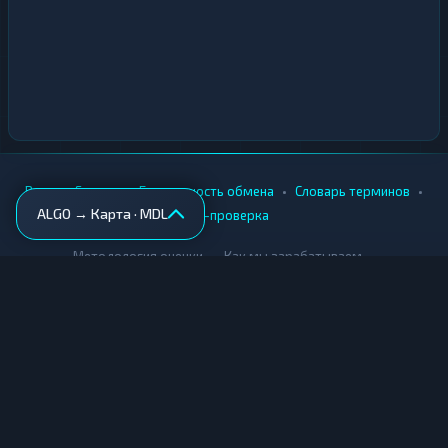
•
•
•
•
Вики
Города
Безопасность обмена
Словарь терминов
ALGO → Карта · MDL
AML-проверка
•
•
Методология оценки
Как мы зарабатываем
Для обменников
Купить крипту
Продать крипту
Купить за рубли