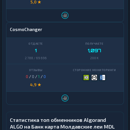
5,0 ★
Shiba
2
Stellar
1
Sui
1
CosmoChanger
Terra
1
(LUNA)
1
1,097
Tezos
1
2 788 / 69 696
200 K
Toncoin
1
TrueUSD
2
0
/
0
/
1
/
0
Uniswap
1
4,9 ★
VeChain
1
Waves
1
Yearn
Статистика топ обменников Algorand
1
Finance
ALGO на Банк карта Молдавские леи MDL