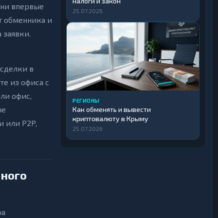
налоги и закон
ани впервые
25.07.2026
т обменника и
 заявки.
 сделки в
те из офиса с
ли офис,
РЕГИОНЫ
ые
Как обменять и вывести
криптовалюту в Крыму
и или P2P,
25.07.2026
чного
ра