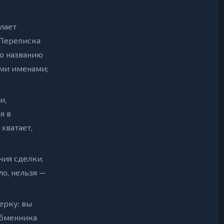
лает
 Переписка
по названию
ими именами;
и,
я в
хватает,
ния сделки.
о, нельзя —
ерку: вы
обменника