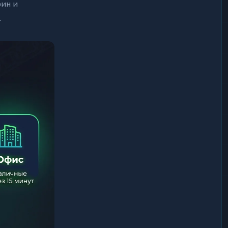
оин и
.