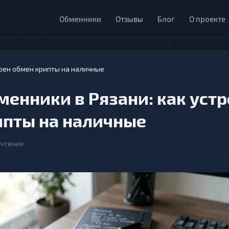
Обменники
Отзывы
Блог
О проекте
роен обмен крипты на наличные
енники в Рязани: как уст
ипты на наличные
 чтения