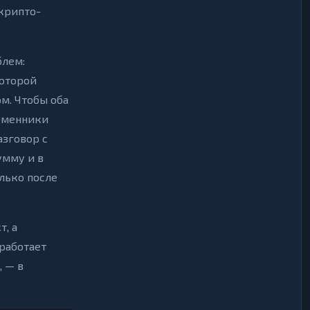
крипто-
блем:
которой
м. Чтобы оба
обменники
азговор с
умму и в
олько после
т, а
 работает
, — в