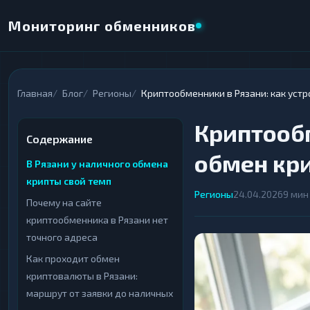
Мониторинг обменников
×
Главная
Блог
Регионы
Криптообменники в Рязани: как уст
НАПРАВЛЕНИЕ ОБМЕНА
Криптообм
★ ИЗБРАННОЕ
ВСЕ РАЗДЕЛЫ
Содержание
обмен кр
В Рязани у наличного обмена
ОТДАЁТЕ
ПОЛУЧАЕТЕ
крипты свой темп
Регионы
24.04.2026
9 мин
Почему на сайте
криптообменника в Рязани нет
точного адреса
ВСЕ РАЗДЕЛЫ
ВСЕ РАЗДЕЛЫ
Как проходит обмен
Криптовалюты
Криптовалюты
69
69
▶
▶
криптовалюты в Рязани:
маршрут от заявки до наличных
Интернет-банкинг
Интернет-банкинг
42
42
▶
▶