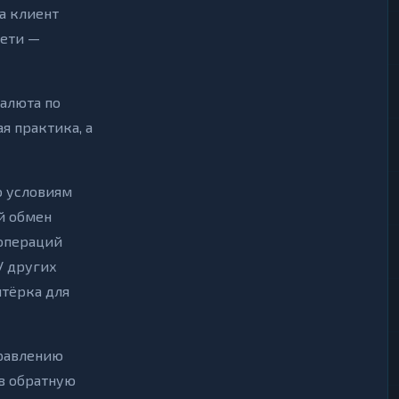
да клиент
сети —
алюта по
я практика, а
о условиям
й обмен
-операций
У других
ятёрка для
правлению
в обратную