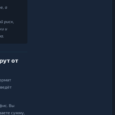
е, а
й риск,
ки и
а.
рут от
формат
 ведёт
фис. Вы
ваете сумму,