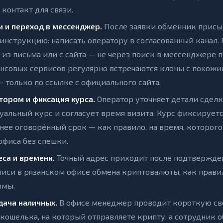
 контакт для связи.
и и переход в мессенджер.
После заявки обменник присы
инструкцию: написать оператору в согласованный канал.
 из письма или с сайта — не через поиск в мессенджере 
ансовых сервисов регулярно встречаются клоны с похож
 только по ссылке с официального сайта.
тором и фиксация курса.
Оператор уточняет детали сделк
альный курс и согласует время визита. Курс фиксируетс
нее оговорённый срок — как правило, на время, которого 
офиса без спешки.
еса и времени.
Точный адрес приходит после подтвержде
писи в рязанском офисе обмена криптовалюты, как правил
ммы.
дача наличных.
В офисе менеджер проводит короткую св
 кошелька, на который отправляете крипту, а сотрудник 