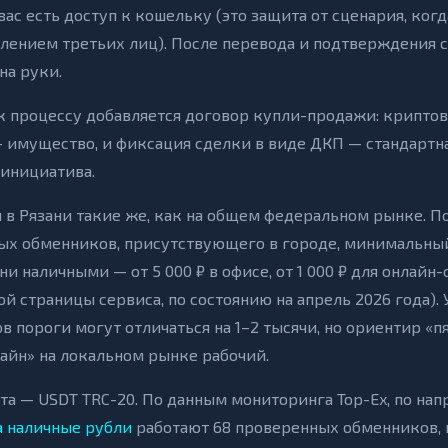
 вас есть доступ к кошельку (это защита от сценария, ког
влением третьих лиц). После перевода и подтверждения 
на руки.
к процессу добавляется договор купли-продажи: криптов
 имущество, и фиксация сделки в виде ДКП — стандартна
 инициатива.
 Рязани такие же, как на общем федеральном рынке. П
ых обменников, присутствующего в городе, минимальны
и наличными — от 5 000 ₽ в офисе, от 1 000 ₽ для онлайн
й страницы сервиса, по состоянию на апрель 2026 года). 
 пороги могут отличаться на 1–2 тысячи, но ориентир «п
лайн» на локальном рынке рабочий.
 — USDT TRC-20. По данным мониторинга Top-Ex, по на
а наличные рубли
работают 68 проверенных обменников, 