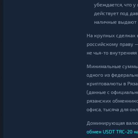
убеждается, что у
действует под да
наличные выдают 
На крупных сделках 
российскому праву —
не чья-то внутренняя
Минимальные суммы в
одного из федеральн
криптовалюты в Рязан
(данные с официально
рязанских обменников
офиса, тысяча для он
Доминирующая валюта
обмен USDT TRC-20 н