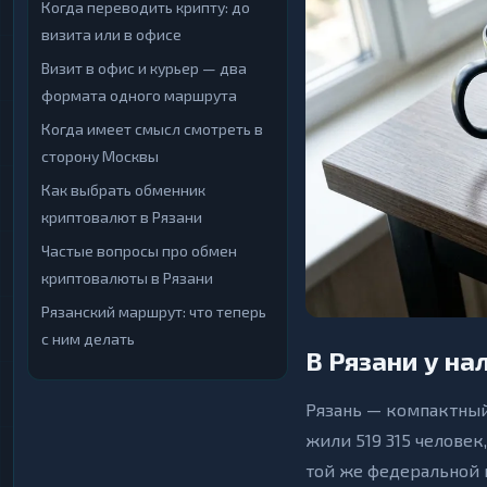
Когда переводить крипту: до
Криптобиржи
Криптобиржи
1
1
▶
▶
визита или в офисе
Электронные
Электронные
13
13
Визит в офис и курьер — два
▶
▶
Деньги
Деньги
формата одного маршрута
Банковские счета
Банковские счета
25
25
▶
▶
Когда имеет смысл смотреть в
и карты
и карты
сторону Москвы
Денежные
Денежные
2
2
▶
▶
переводы
переводы
Как выбрать обменник
криптовалют в Рязани
Наличные
Наличные
17
17
▶
▶
Частые вопросы про обмен
криптовалюты в Рязани
Рязанский маршрут: что теперь
с ним делать
В Рязани у на
Рязань — компактный 
жили 519 315 человек
той же федеральной 