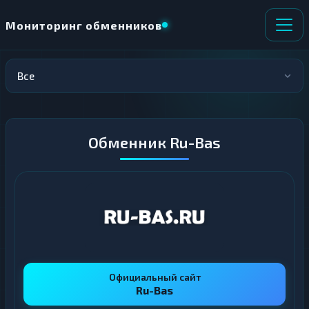
Мониторинг обменников
Все
НАПРАВЛЕНИЕ
×
ОБМЕНА
★ ИЗБРАННОЕ
ВСЕ РАЗДЕЛЫ
Обменник Ru-Bas
О
П
Т
О
Д
Л
А
У
Ё
Ч
Т
А
Е
Е
Т
Е
Официальный сайт
Ru-Bas