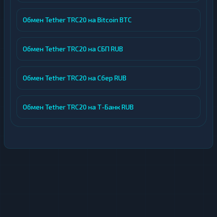
доступны актуальные курсы, резервы и
подробные правила проведения
Обмен Tether TRC20 на Bitcoin BTC
операций, что позволяет пользователям
заранее ознакомиться с условиями и
Обмен Tether TRC20 на СБП RUB
быть уверенными в прозрачности
сделки.
Обмен Tether TRC20 на Сбер RUB
Партнерская программа:
Для
постоянных клиентов и партнеров
действует реферальная система,
Обмен Tether TRC20 на Т-Банк RUB
позволяющая получать дополнительное
вознаграждение за привлечение новых
пользователей.
Индивидуальный подход:
В сложных
случаях сервис рассматривает
индивидуальные запросы и предлагает
оптимальные решения для каждого
клиента.