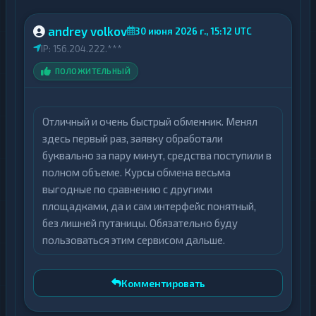
сетей и прозрачности условий, что
позволяет проводить операции с
andrey volkov
30 июня 2026 г., 15:12 UTC
предсказуемым результатом и
IP: 156.204.222.***
минимальным участием пользователя.
ПОЛОЖИТЕЛЬНЫЙ
Отличный и очень быстрый обменник. Менял
здесь первый раз, заявку обработали
буквально за пару минут, средства поступили в
полном объеме. Курсы обмена весьма
выгодные по сравнению с другими
площадками, да и сам интерфейс понятный,
без лишней путаницы. Обязательно буду
пользоваться этим сервисом дальше.
Комментировать