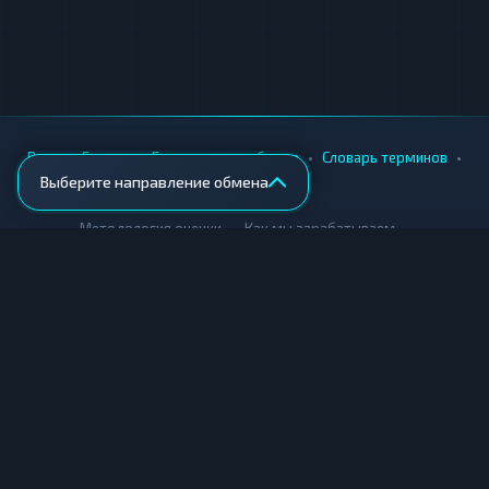
•
•
•
•
Вики
Города
Безопасность обмена
Словарь терминов
Выберите направление обмена
AML-проверка
•
•
Методология оценки
Как мы зарабатываем
Для обменников
Купить крипту
Продать крипту
Купить за рубли
Продать за рубли