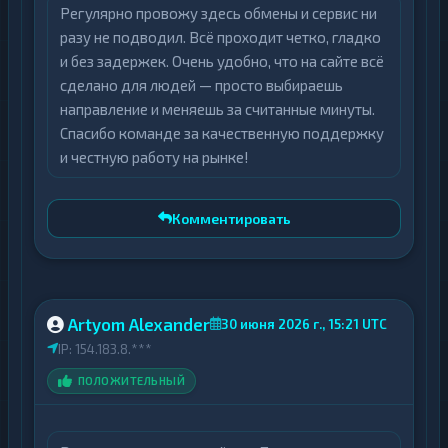
Регулярно провожу здесь обмены и сервис ни
обмена.
разу не подводил. Всё проходит четко, гладко
Информационная поддержка: на сайте
и без задержек. Очень удобно, что на сайте всё
размещены разделы FAQ и блог с
сделано для людей — просто выбираешь
актуальными новостями крипторынка.
направление и меняешь за считанные минуты.
Программа бонусов: платформа
Спасибо команде за качественную поддержку
предусматривает поощрения для
и честную работу на рынке!
пользователей, детали которых
доступны в соответствующем разделе
сайта.
Комментировать
Процесс обмена интуитивно понятен:
пользователь выбирает направление,
указывает сумму и предпочтительный
Artyom Alexander
30 июня 2026 г., 15:21 UTC
способ получения средств. Перед
IP: 154.183.8.***
подтверждением отображаются актуальные
ПОЛОЖИТЕЛЬНЫЙ
условия сделки. Для связи с
администрацией предусмотрен контактный
email.