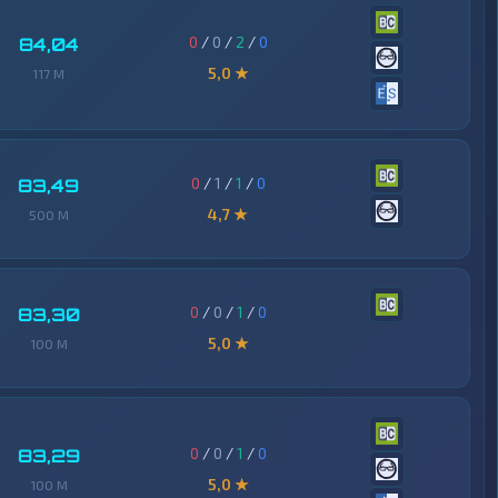
0
/
0
/
2
/
0
84,04
5,0 ★
117 M
0
/
1
/
1
/
0
83,49
4,7 ★
500 M
0
/
0
/
1
/
0
83,30
5,0 ★
100 M
0
/
0
/
1
/
0
83,29
5,0 ★
100 M