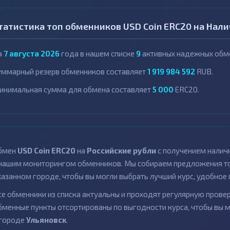
татистика топ обменников USD Coin ERC20 на Нал
а
7 августа 2026
года в нашем списке
9
активных надежных обме
уммарный резерв обменников составляет
1 919 984 592
RUB.
инимальная сумма для обмена составляет
5 000
ERC20.
бмен
USD Coin ERC20
на
Российские рубли
с получением налич
 нашим мониторингом обменников. Мы собираем предложения то
казанном городе, чтобы вы могли выбрать лучший курс, удобное 
се обменники из списка актуальны и проходят регулярную провер
бменные пункты отсортированы по выгодности курса, чтобы вы 
 городе
Ульяновск
.