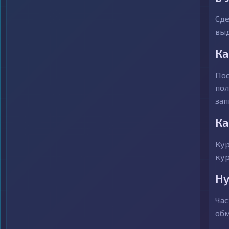
Сде
выд
Ка
Пос
пол
зап
Ка
Кур
кур
Ну
Час
обм