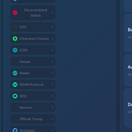
Decentraland
1
MANA
EOS
1
B
Ул
Ethereum Classic
1
ICON
1
Kaspa
1
A
Maker
1
Ул
NEAR Protocol
1
NEO
1
D
Notcoin
1
Ул
Official Trump
1
Ontology
1