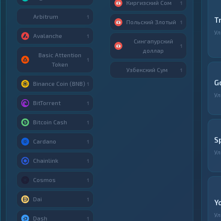
Киргизский Сом
1
Arbitrum
1
T
Польский Злотый
1
Ул
Avalanche
1
Сингапурский
1
доллар
Basic Attention
1
Token
Узбекский Сум
1
G
Binance Coin (BNB)
1
Ул
BitTorrent
1
Bitcoin Cash
1
S
Cardano
1
Ул
Chainlink
1
Cosmos
1
Dai
1
Y
Ул
Dash
1