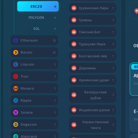
ERC20
★
Грузинский Лари
1
POLYGON
★
Гривны
1
SOL
★
Тайский Бат
1
Ethereum
3
Турецкая Лира
1
О
Bitcoin
2
Болгарский лев
1
Litecoin
1
Дирхамы
1
A
Tron
1
Армянский драм
1
Ул
Monero
1
Белорусские
1
рубли
Ripple
1
Индийская рупия
1
E
Solana
1
Ул
Казахстанский
Dogecoin
1
1
тенге
Algorand
1