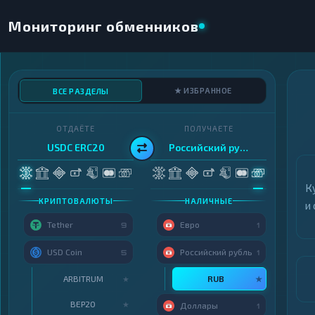
Мониторинг обменников
★ ИЗБРАННОЕ
ВСЕ РАЗДЕЛЫ
ОТДАЁТЕ
ПОЛУЧАЕТЕ
USDC ERC20
Российский рубль
К
КРИПТОВАЛЮТЫ
НАЛИЧНЫЕ
и
Tether
Евро
9
1
USD Coin
Российский рубль
5
1
ARBITRUM
RUB
★
★
BEP20
★
Доллары
1