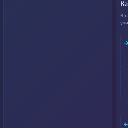
Ка
В т
учи