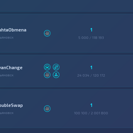
1
uhtaObmena
ьяновск
5 000 / 118 193
1
vanChange
ьяновск
24 034 / 120 172
1
oubleSwap
ьяновск
100 100 / 2 001 800