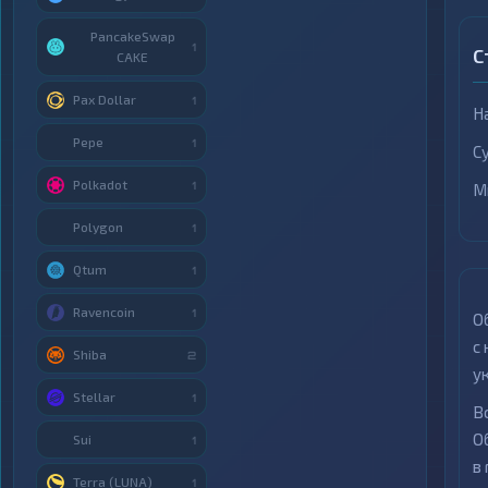
PancakeSwap
1
С
CAKE
Pax Dollar
1
Н
Pepe
1
С
Polkadot
1
М
Polygon
1
Qtum
1
Ravencoin
1
О
с
Shiba
2
у
Stellar
1
В
О
Sui
1
в
Terra (LUNA)
1