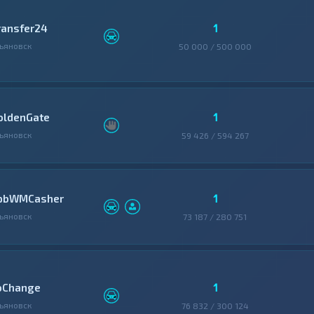
1
ransfer24
ьяновск
50 000 / 500 000
1
oldenGate
ьяновск
59 426 / 594 267
1
pbWMCasher
ьяновск
73 187 / 280 751
1
oChange
ьяновск
76 832 / 300 124