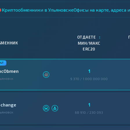
Криптообменники в Ульяновске
Офисы на карте, адреса 
↕
ОТДАЕТЕ
БМЕННИК
МИН/МАКС
ERC20
1
bcObmen
ьяновск
9 370 / 1 000 000 000
1
-change
ьяновск
68 910 / 230 093