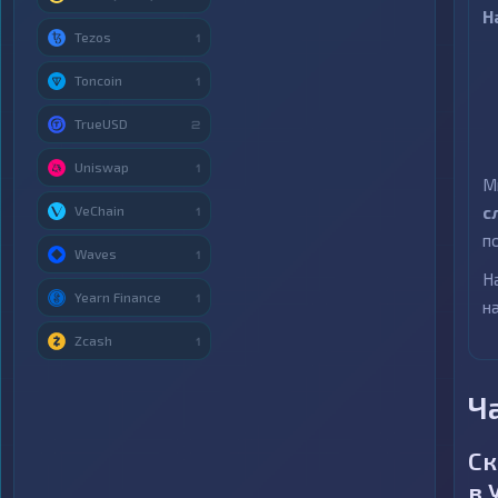
Н
Tezos
1
Toncoin
1
TrueUSD
2
Uniswap
1
М
VeChain
с
1
п
Waves
1
Н
Yearn Finance
1
н
Zcash
1
Ч
Ск
в 