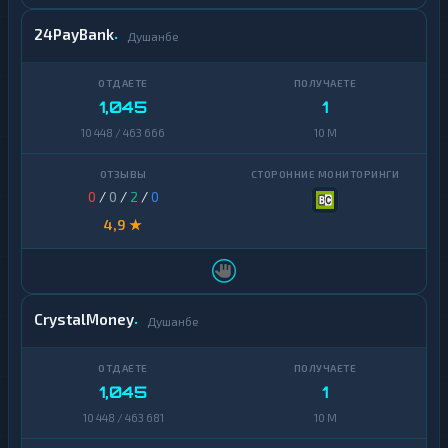
24PayBank
Душанбе
1,045
1
10 448 / 463 666
10 M
0
/
0
/
2
/
0
4,9 ★
CrystalMoney
Душанбе
1,045
1
10 448 / 463 681
10 M