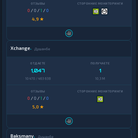
0
/
0
/
1
/
0
4,9 ★
Xchange
Душанбе
1,047
1
10 470 / 463 638
10,3 M
0
/
0
/
1
/
0
5,0 ★
Baksmany
Душанбе