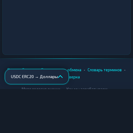
•
•
•
•
Вики
Города
Безопасность обмена
Словарь терминов
USDC ERC20 → Доллары
AML-проверка
•
•
Методология оценки
Как мы зарабатываем
Для обменников
Купить крипту
Продать крипту