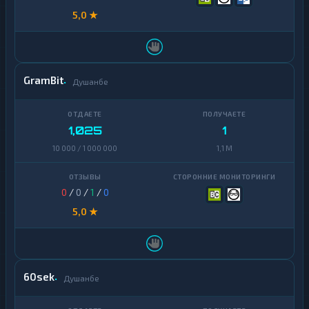
5,0 ★
Chainlink
1
Cosmos
1
Dai
1
GramBit
Душанбе
Dash
1
Decentraland
1
MANA
1,025
1
10 000 / 1 000 000
1,1 M
EOS
1
Ethereum
1
Classic
0
/
0
/
1
/
0
5,0 ★
ICON
1
Kaspa
1
Maker
1
60sek
Душанбе
NEAR
1
Protocol