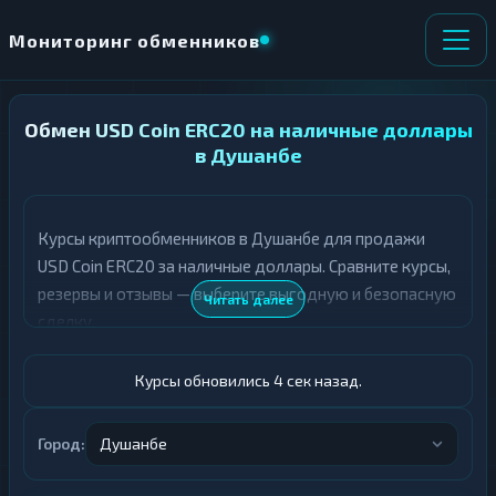
Мониторинг обменников
Обмен USD Coin ERC20 на наличные доллары
НАПРАВЛЕНИЕ
×
ОБМЕНА
в Душанбе
★ ИЗБРАННОЕ
ВСЕ РАЗДЕЛЫ
Курсы криптообменников в Душанбе для продажи
USD Coin ERC20 за наличные доллары. Сравните курсы,
О
П
Т
О
резервы и отзывы — выберите выгодную и безопасную
Читать далее
Д
Л
сделку.
А
У
Ё
Ч
Т
А
Курсы обновились 5 сек назад.
Е
Е
Т
USDC ERC20
Е
Город:
Душанбе
Доллары