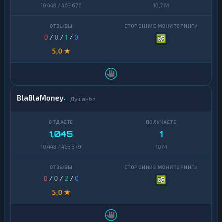
10 448 / 463 676
10,7 M
Zcash
1
0
/
0
/
1
/
0
5,0 ★
BlaBlaMoney
Душанбе
1,045
1
10 448 / 463 379
10 M
0
/
0
/
2
/
0
5,0 ★