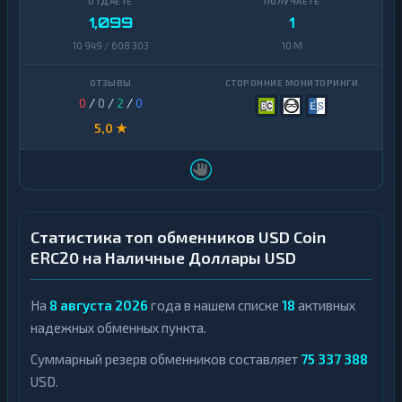
1,099
1
10 949 / 608 303
10 M
0
/
0
/
2
/
0
5,0 ★
Статистика топ обменников USD Coin
ERC20 на Наличные Доллары USD
На
8 августа 2026
года в нашем списке
18
активных
надежных обменных пункта.
Суммарный резерв обменников составляет
75 337 388
USD.