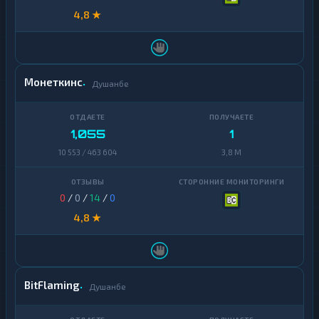
4,8 ★
Монеткинс
Душанбе
1,055
1
10 553 / 463 604
3,8 M
0
/
0
/
14
/
0
4,8 ★
BitFlaming
Душанбе