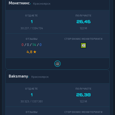
Монеткинс
Красноярск
1
26,46
30 237 / 1 334 734
122 M
0
/
0
/
14
/
0
4,8 ★
Baksmany
Красноярск
1
26,38
30 323 / 1 337 361
122 M