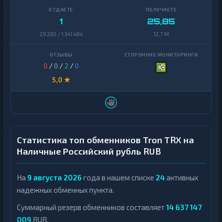
1
25,85
29 285 / 1 341 484
12,7 M
0
/
0
/
2
/
0
5,0 ★
Статистика топ обменников Tron TRX на
Наличные Российский рубль RUB
На
9 августа 2026
года в нашем списке
24
активных
надежных обменных пункта.
Суммарный резерв обменников составляет
14 637 147
009
RUB.