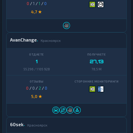
0
/
1
/
1
/
0
4,7 ★
AvanChange
Красноярск
1
27,13
55 296 / 1 105 928
78,5 M
0
/
0
/
2
/
0
5,0 ★
60sek
Красноярск