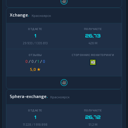
Xchange
Красноярск
1
26,73
29 933 / 1 335 813
426 M
0
/
0
/
1
/
0
5,0 ★
Sphera-exchange
Красноярск
1
26,72
11 228 / 1 916 898
51,2 M