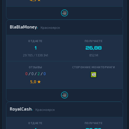
BlaBlaMoney
Красноярск
1
26,88
29 765 / 1 336 341
852 M
0
/
0
/
2
/
0
5,0 ★
RoyalCash
Красноярск