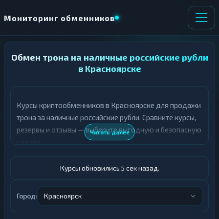
Мониторинг обменников
Обмен трона на наличные российские рубли
НАПРАВЛЕНИЕ
×
ОБМЕНА
в Красноярске
★ ИЗБРАННОЕ
ВСЕ РАЗДЕЛЫ
Курсы криптообменников в Красноярске для продажи
трона за наличные российские рубли. Сравните курсы,
О
П
Т
О
резервы и отзывы — выберите выгодную и безопасную
Читать далее
Д
Л
сделку.
А
У
Ё
Ч
Т
А
Курсы обновились 5 сек назад.
Е
Е
Т
TRX
Е
Город:
Красноярск
Российский рубль