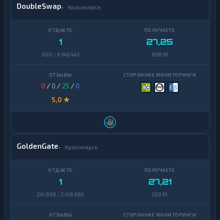
DoubleSwap
Красноярск
1
27,25
800 / 6 140 443
898 M
0
/
0
/
25
/
0
5,0 ★
GoldenGate
Красноярск
1
27,21
241 808 / 2 418 085
500 M