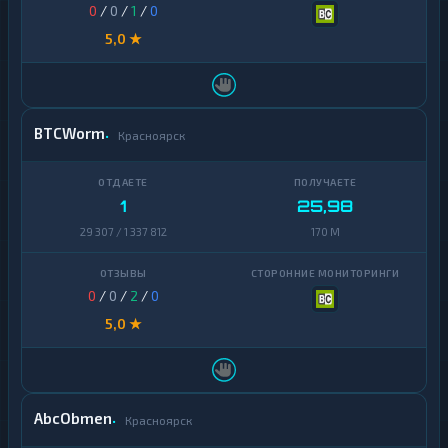
0
/
0
/
1
/
0
5,0 ★
BTCWorm
Красноярск
1
25,98
29 307 / 1 337 812
170 M
0
/
0
/
2
/
0
5,0 ★
AbcObmen
Красноярск