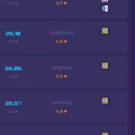
4,7 ★
51,2 M
0
/
0
/
14
/
0
26,10
4,8 ★
122 M
0
/
0
/
1
/
0
26,06
5,0 ★
122 M
0
/
0
/
1
/
0
25,57
4,6 ★
2,2 M