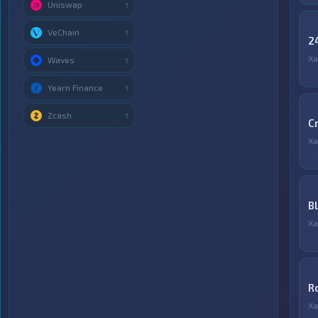
Uniswap
1
VeChain
1
2
Ха
Waves
1
Yearn Finance
1
Zcash
1
C
Ха
B
Ха
R
Ха