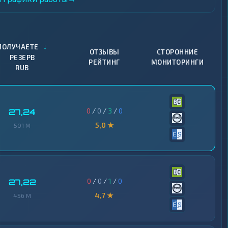
↓
ПОЛУЧАЕТЕ
ОТЗЫВЫ
СТОРОННИЕ
РЕЗЕРВ
РЕЙТИНГ
МОНИТОРИНГИ
RUB
0
/
0
/
3
/
0
27,24
5,0 ★
501 M
0
/
0
/
1
/
0
27,22
4,7 ★
456 M