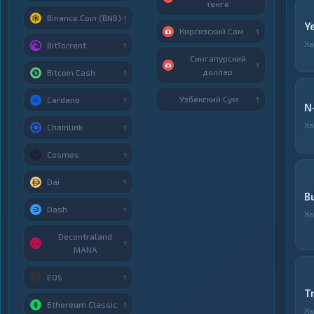
тенге
Binance Coin (BNB)
1
Y
Киргизский Сом
1
Ха
BitTorrent
1
Сингапурский
1
доллар
Bitcoin Cash
1
Узбекский Сум
Cardano
1
1
N
Ха
Chainlink
1
Cosmos
1
Dai
1
B
Dash
1
Ха
Decentraland
1
MANA
EOS
1
T
Ethereum Classic
1
Ха