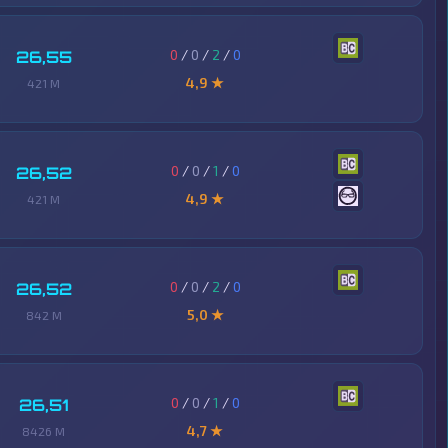
0
/
0
/
2
/
0
26,55
4,9 ★
421 M
0
/
0
/
1
/
0
26,52
4,9 ★
421 M
0
/
0
/
2
/
0
26,52
5,0 ★
842 M
0
/
0
/
1
/
0
26,51
4,7 ★
8426 M