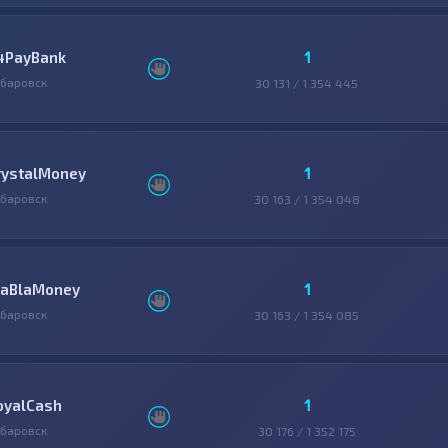
1
4PayBank
баровск
30 131 / 1 354 445
1
rystalMoney
баровск
30 163 / 1 354 048
1
laBlaMoney
баровск
30 163 / 1 354 085
1
oyalCash
баровск
30 176 / 1 352 175