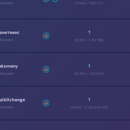
баровск
11 456 / 1 955 773
1
онеткинс
баровск
30 651 / 1 351 788
1
aksmany
баровск
30 704 / 1 352 661
1
ultiXchange
баровск
29 606 / 3 702 642 959