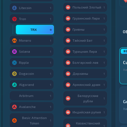
Польский Злотый
1
Litecoin
1
Грузинский Лари
1
Tron
1
Гривны
TRX
★
1
О
Monero
Тайский Бат
1
1
Solana
Турецкая Лира
1
1
C
Ripple
Болгарский лев
1
1
Ха
Dogecoin
Дирхамы
1
1
Algorand
Армянский драм
1
1
Arbitrum
Белорусские
1
1
рубли
G
Avalanche
1
Ха
Индийская рупия
1
Basic Attention
1
Token
Казахстанский
1