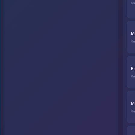
Ха
М
Ха
B
Ха
M
Ха