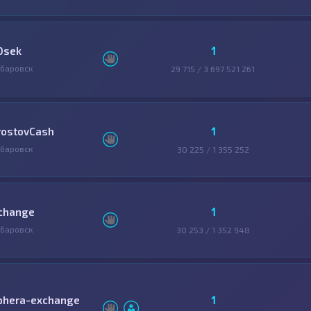
1
0sek
баровск
29 715 / 3 697 521 261
1
rostovCash
баровск
30 225 / 1 355 252
1
change
баровск
30 253 / 1 352 948
1
phera-exchange