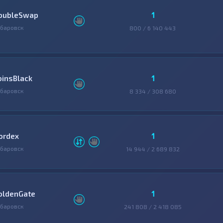
1
oubleSwap
баровск
800 / 6 140 443
1
oinsBlack
баровск
8 334 / 308 680
1
ordex
баровск
14 944 / 2 689 832
1
oldenGate
баровск
241 808 / 2 418 085