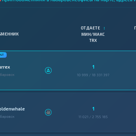
↕
ОТДАЕТЕ
БМЕННИК
МИН/МАКС
TRX
1
urrex
баровск
10 999 / 18 331 397
1
oldenwhale
баровск
11 021 / 2 755 165