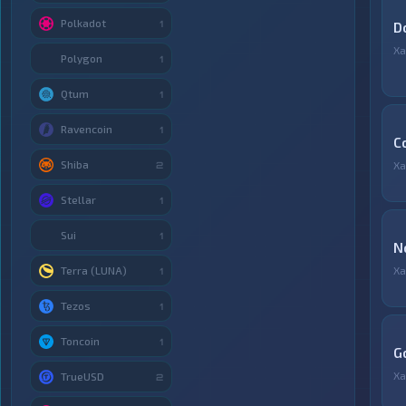
Polkadot
1
D
Ха
Polygon
1
Qtum
1
Ravencoin
1
C
Shiba
Ха
2
Stellar
1
Sui
1
N
Terra (LUNA)
Ха
1
Tezos
1
Toncoin
1
G
Ха
TrueUSD
2