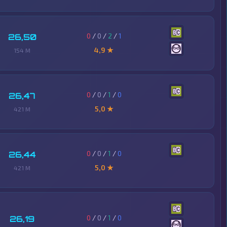
0
/
0
/
2
/
1
26,50
4,9 ★
154 M
0
/
0
/
1
/
0
26,47
5,0 ★
421 M
0
/
0
/
1
/
0
26,44
5,0 ★
421 M
0
/
0
/
1
/
0
26,19