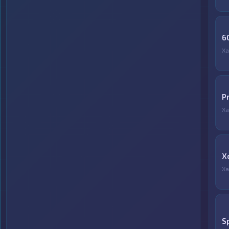
6
Ха
P
Ха
X
Ха
S