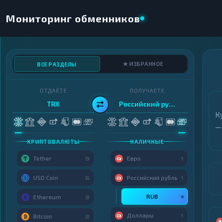
Мониторинг обменников
★ ИЗБРАННОЕ
ВСЕ РАЗДЕЛЫ
ОТДАЁТЕ
ПОЛУЧАЕТЕ
TRX
Российский рубль
К
—
КРИПТОВАЛЮТЫ
НАЛИЧНЫЕ
Tether
Евро
9
1
USD Coin
Российский рубль
5
1
RUB
★
Ethereum
3
Доллары
1
Bitcoin
2