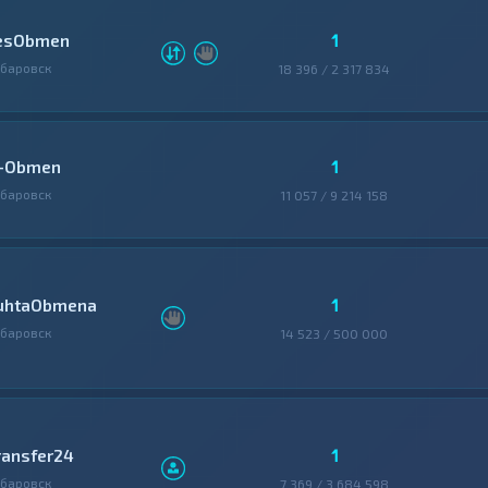
1
esObmen
баровск
18 396 / 2 317 834
1
-Obmen
баровск
11 057 / 9 214 158
1
uhtaObmena
баровск
14 523 / 500 000
1
ransfer24
баровск
7 369 / 3 684 598