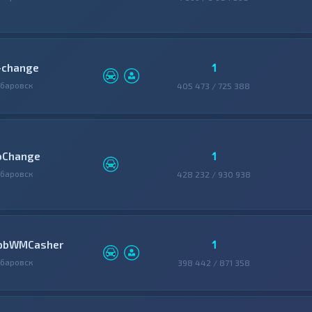
1
-change
баровск
405 473 / 725 388
1
oChange
баровск
428 232 / 930 938
1
pbWMCasher
баровск
398 442 / 871 358