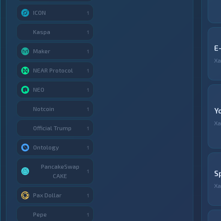
ICON
1
Kaspa
1
E
Maker
1
Ха
NEAR Protocol
1
NEO
1
Notcoin
1
Y
Ха
Official Trump
1
Ontology
1
PancakeSwap
1
S
CAKE
Ха
Pax Dollar
1
Pepe
1