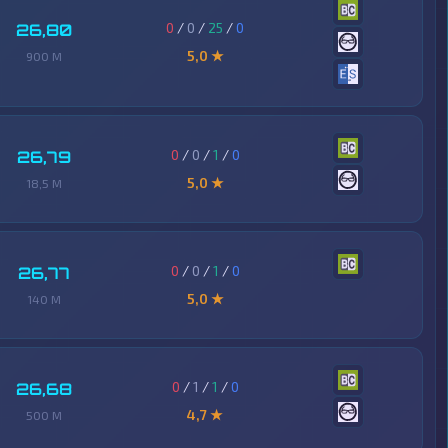
0
/
0
/
25
/
0
26,80
5,0 ★
900 M
0
/
0
/
1
/
0
26,79
5,0 ★
18,5 M
0
/
0
/
1
/
0
26,77
5,0 ★
140 M
0
/
1
/
1
/
0
26,68
4,7 ★
500 M