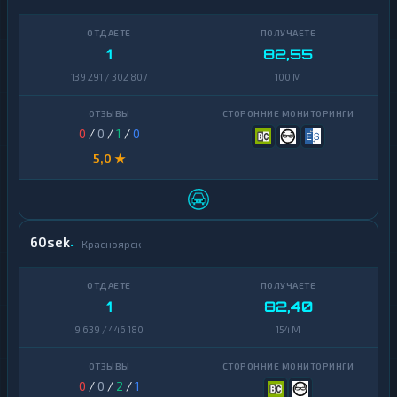
Terra
1
(LUNA)
1
82,55
Tezos
1
139 291 / 302 807
100 M
Toncoin
1
TrueUSD
2
0
/
0
/
1
/
0
Uniswap
1
5,0 ★
VeChain
1
Waves
1
60sek
Красноярск
Yearn
1
Finance
Zcash
1
1
82,40
9 639 / 446 180
154 M
0
/
0
/
2
/
1