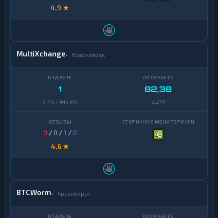
4,9 ★
MultiXchange
Красноярск
1
82,38
9 715 / 446 416
2,2 M
0
/
0
/
1
/
0
4,6 ★
BTCWorm
Красноярск