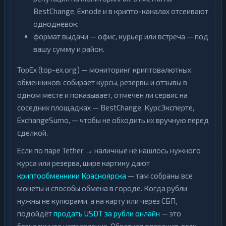
BestChange, Exnode и в крипто-каналах отсеивают
однодневок;
формат выдачи — офис, курьер или встреча — под
вашу сумму и район.
TopEx (top-ex.org) — мониторинг криптовалютных
обменников: собирает курсы, резервы и отзывы в
одном месте и показывает, отмечен ли сервис на
соседних площадках — BestChange, КурсЭксперте,
ExchangeSumo, — чтобы не обходить их вручную перед
сделкой.
Если по паре Tether → наличные не нашлось нужного
курса или резерва, шире картину дают
криптообменники Красноярска
— там собраны все
монеты и способы обмена в городе. Когда рубли
нужны не купюрами, а на карту или через СБП,
подойдёт
продать USDT за рубли онлайн
— это