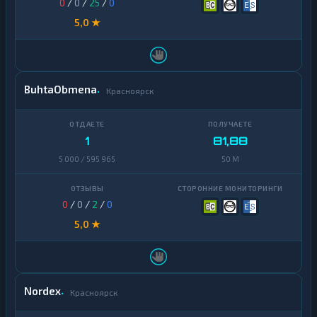
0
/
0
/
25
/
0
5,0 ★
BuhtaObmena
Красноярск
1
81,88
5 000 / 595 965
50 M
0
/
0
/
2
/
0
5,0 ★
Nordex
Красноярск