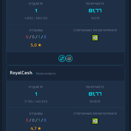
1
81,77
4 892 / 880 541
140 M
0
/
0
/
1
/
0
5,0 ★
RoyalCash
Красноярск
1
81,77
9 784 / 445 659
8418 M
0
/
0
/
1
/
0
4,7 ★