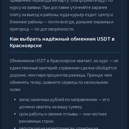
привычнее перевода на карту. Оба формата идут по
курсу из заявки. При доставке уточняйте заранее
плату за выезд и районы, куда курьер ездит: центр и
ближние районы — почти всегда, дальние окраины и
пригород — по договорённости.
Как выбрать надёжный обменник USDT в
Красноярске
Обменников USDT в Красноярске хватает, но курс — не
единственный критерий: сорванная сделка обойдётся
дороже, чем пара процентов разницы. Прежде чем
обменять тезер, сравните сервисы по нескольким
осям:
запас наличных рублей по направлению — его
должно хватать на вашу сумму;
срок работы и свежие отзывы — они честнее
рекламных строк;
репутация на мониторингах: отметки на