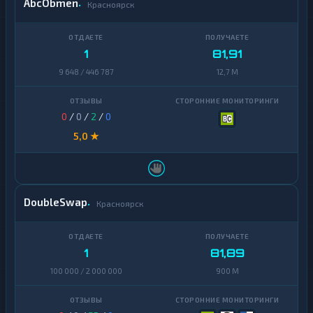
AbcObmen
Красноярск
1
81,91
9 648 / 446 787
12,7 M
0
/
0
/
2
/
0
5,0 ★
DoubleSwap
Красноярск
1
81,89
100 000 / 2 000 000
900 M