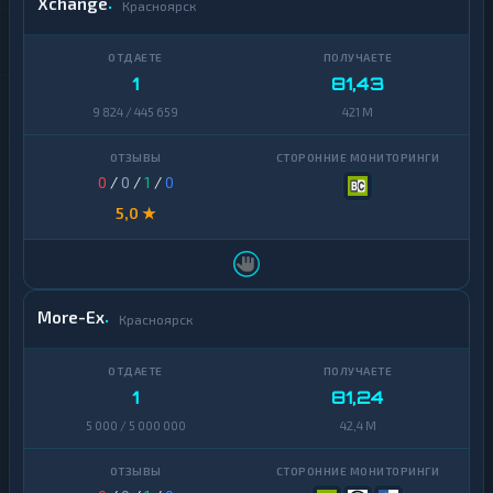
Xchange
Красноярск
1
81,43
9 824 / 445 659
421 M
0
/
0
/
1
/
0
5,0 ★
More-Ex
Красноярск
1
81,24
5 000 / 5 000 000
42,4 M