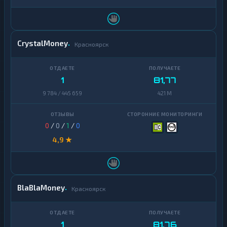
CrystalMoney
Красноярск
1
81,77
9 784 / 445 659
421 M
0
/
0
/
1
/
0
4,9 ★
BlaBlaMoney
Красноярск
1
81,76