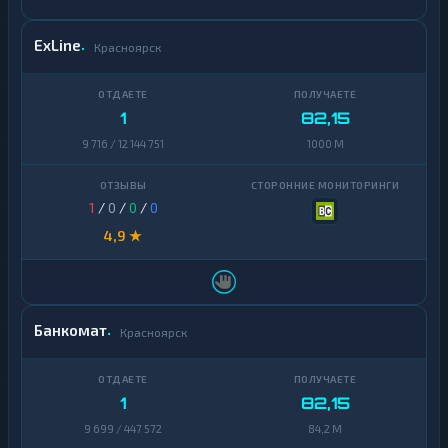
ExLine
Красноярск
1
82,15
9 716 / 12 144 751
1000 M
1
/
0
/
0
/
0
4,9 ★
Банкомат
Красноярск
1
82,15
9 699 / 447 572
84,2 M