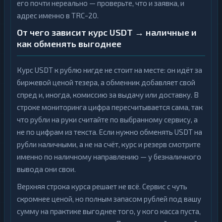
его почти нереально — проверьте, что и заявка, и
адрес именно в TRC-20.
От чего зависит курс USDT → наличные и
как обменять выгоднее
Курс USDT к рублю нигде не стоит на месте: он идёт за
биржевой ценой тезера, а обменник добавляет свой
спред и, иногда, комиссию за выдачу или доставку. В
строке мониторинга цифра пересчитывается сама, так
что рубли на руки считайте по выбранному сервису, а
не по цифрам из текста. Если нужно обменять USDT на
рубли наличными, а не на счёт, курс и резерв смотрите
именно по наличному направлению — у безналичного
вывода они свои.
Верхняя строка курса решает не всё. Сервис с чуть
скромнее ценой, но полным запасом рублей под вашу
сумму на практике выгоднее того, у кого касса пуста,