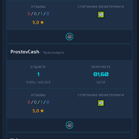
0
/
0
/
1
/
0
5,0 ★
ProstovCash
Красноярск
1
81,60
9 804 / 445 659
421 M
0
/
0
/
1
/
0
5,0 ★