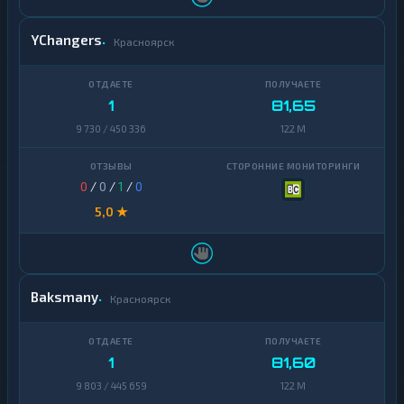
YChangers
Красноярск
1
81,65
9 730 / 450 336
122 M
0
/
0
/
1
/
0
5,0 ★
Baksmany
Красноярск
1
81,60
9 803 / 445 659
122 M