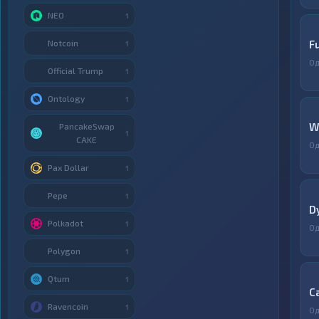
NEO
1
Notcoin
F
1
Од
Official Trump
1
Ontology
1
W
PancakeSwap
1
CAKE
Од
Pax Dollar
1
Pepe
1
D
Polkadot
1
Од
Polygon
1
Qtum
1
С
Ravencoin
1
Од