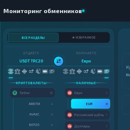
Мониторинг обменников
★ ИЗБРАННОЕ
ВСЕ РАЗДЕЛЫ
ОТДАЁТЕ
ПОЛУЧАЕТЕ
USDT TRC20
Евро
К
в
КРИПТОВАЛЮТЫ
НАЛИЧНЫЕ
Tether
Евро
9
1
ARBTM
EUR
★
★
AVAXC
★
Российский рубль
1
BEP20
★
Доллары
1