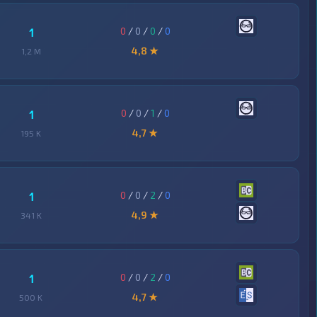
0
/
0
/
0
/
0
1
4,8 ★
1,2 M
0
/
0
/
1
/
0
1
4,7 ★
195 K
0
/
0
/
2
/
0
1
4,9 ★
341 K
0
/
0
/
2
/
0
1
4,7 ★
500 K