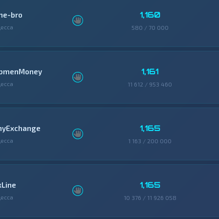
1,160
ne-bro
есса
580 / 70 000
1,161
bmenMoney
есса
11 612 / 953 460
1,165
nyExchange
есса
1 163 / 200 000
1,165
xLine
есса
10 376 / 11 926 058