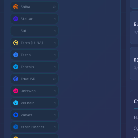
Shiba
2
Stellar
1
Б
Sui
1
Од
Terra (LUNA)
1
Tezos
1
Я
Toncoin
1
Од
TrueUSD
2
Uniswap
1
С
VeChain
1
Waves
1
Н
Yearn Finance
1
С