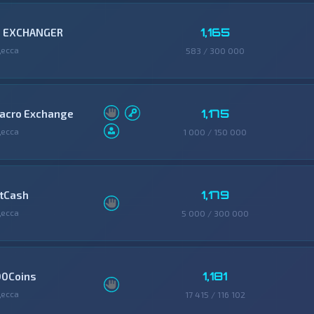
1,165
3 EXCHANGER
есса
583 / 300 000
1,175
acro Exchange
есса
1 000 / 150 000
1,179
itCash
есса
5 000 / 300 000
1,181
00Coins
есса
17 415 / 116 102