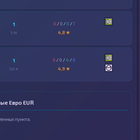
0
/
0
/
0
/
1
1
4,8 ★
5 M
0
/
0
/
4
/
0
1
4,9 ★
125 K
ные Евро EUR
енных пункта.