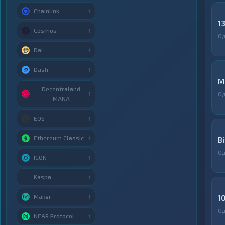
Chainlink
1
1
Cosmos
1
Од
Dai
1
Dash
1
M
Decentraland
Од
1
MANA
EOS
1
Ethereum Classic
1
B
Од
ICON
1
Kaspa
1
Maker
1
1
Од
NEAR Protocol
1