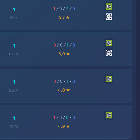
1
/
0
/
2
/
0
1
4,7 ★
85 K
0
/
0
/
1
/
0
1
5,0 ★
821 K
0
/
0
/
1
/
0
1
4,8 ★
5,2 M
1
/
0
/
0
/
0
1
4,9 ★
10 M