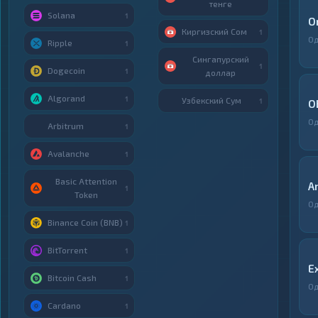
тенге
Solana
1
O
Киргизский Сом
1
Од
Ripple
1
Сингапурский
1
Dogecoin
1
доллар
Algorand
1
Узбекский Сум
1
O
Од
Arbitrum
1
Avalanche
1
Basic Attention
A
1
Token
Од
Binance Coin (BNB)
1
BitTorrent
1
E
Bitcoin Cash
1
Од
Cardano
1