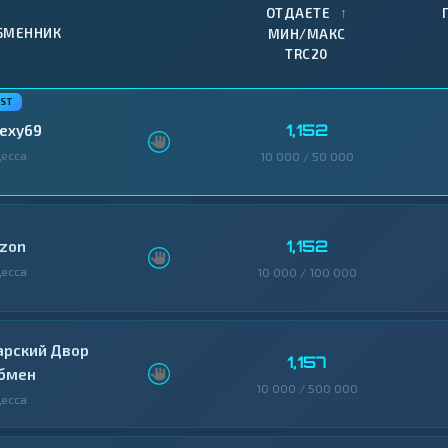
↑
ОТДАЕТЕ
БМЕННИК
МИН/МАКС
TRC20
1,152
lexy69
есса
10 000 / 50 000
1,152
izon
есса
10 000 / 100 000
арский Двор
1,157
бмен
10 000 / 500 000
есса