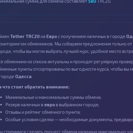
инимальная сумма для обмена составляет
580
TRC20.
бмен
Tether TRC20
на
Евро
с получением наличных в городе
Од
ониторингом обменников. Мы собираем предложения только от 
ороде, чтобы вы могли выбрать лучший курс, удобное место встр
се обменники из списка актуальны и проходят регулярную провер
бменные пункты отсортированы по выгодности курса, чтобы вы 
 городе
Одесса
.
а что стоит обратить внимание:
Минимальные и максимальные суммы обмена;
Резерв наличных в
евро
в выбранном городе;
Отзывы и рейтинг обменного пункта;
Особые условия сделки — необходимые документы, предварит
ы стремимся сделать процесс обмена наличных максимально удо