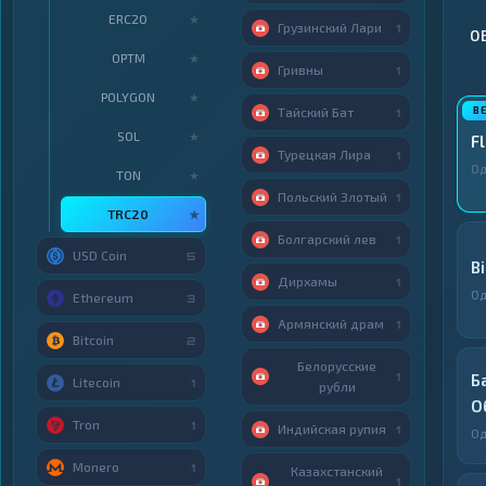
ERC20
★
Грузинский Лари
1
О
OPTM
★
Гривны
1
POLYGON
★
Тайский Бат
1
SOL
★
F
Турецкая Лира
1
Од
TON
★
Польский Злотый
1
TRC20
★
Болгарский лев
1
USD Coin
5
B
Дирхамы
1
Од
Ethereum
3
Армянский драм
1
Bitcoin
2
Белорусские
1
Б
Litecoin
1
рубли
О
Tron
1
Индийская рупия
1
Од
Monero
1
Казахстанский
1