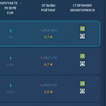
↕
ПОЛУЧАЕТЕ
ОТЗЫВЫ
СТОРОННИЕ
РЕЗЕРВ
РЕЙТИНГ
МОНИТОРИНГИ
EUR
1
/
0
/
3
/
0
1
4,7 ★
1 M
0
/
0
/
1
/
0
1
4,7 ★
234 K
0
/
0
/
1
/
0
1
5,0 ★
500 K