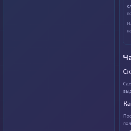
с
п
Н
н
Ч
Ск
Сде
выд
Ка
Пос
пол
— в