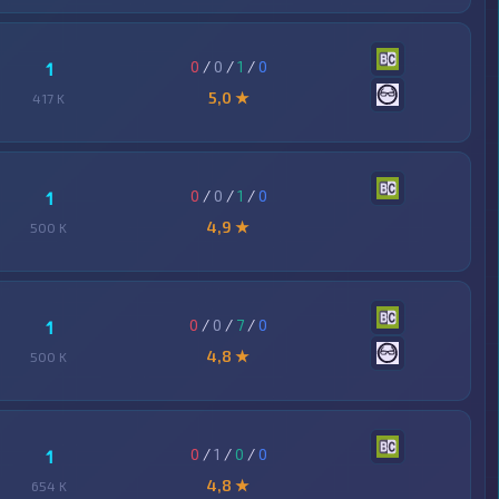
0
/
0
/
1
/
0
1
5,0 ★
417 K
0
/
0
/
1
/
0
1
4,9 ★
500 K
0
/
0
/
7
/
0
1
4,8 ★
500 K
0
/
1
/
0
/
0
1
4,8 ★
654 K