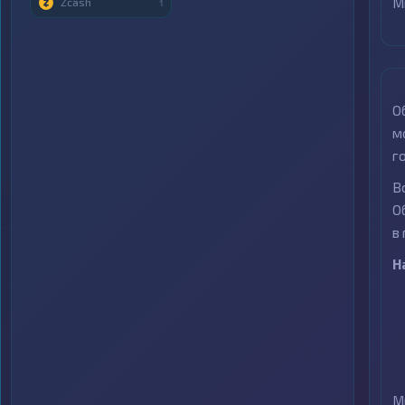
М
Zcash
1
О
м
г
В
О
в
Н
М