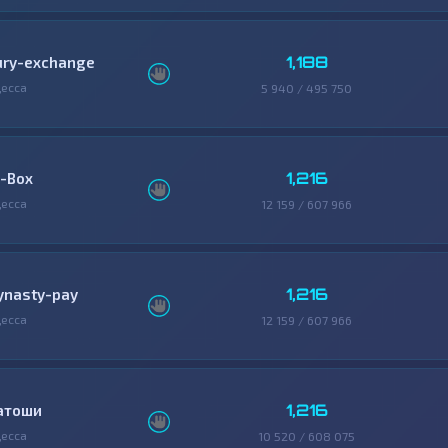
1,188
ury-exchange
есса
5 940 / 495 750
1,216
-Box
есса
12 159 / 607 966
1,216
ynasty-pay
есса
12 159 / 607 966
1,216
атоши
есса
10 520 / 608 075