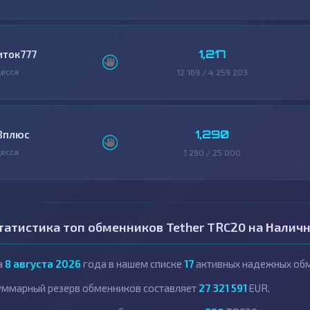
1,217
иток777
есса
12 169 / 4 259 203
1,290
Вплюс
есса
1 290 / 25 000
татистика топ обменников Tether TRC20 на Налич
а
8 августа 2026
года в нашем списке
17
активных надежных обм
уммарный резерв обменников составляет
27 321 591
EUR.