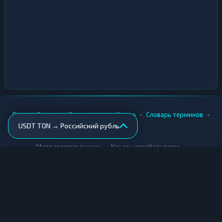
•
•
•
•
Вики
Города
Безопасность обмена
Словарь терминов
USDT TON → Российский рубль
AML-проверка
•
•
Методология оценки
Как мы зарабатываем
Для обменников
Купить крипту
Продать крипту