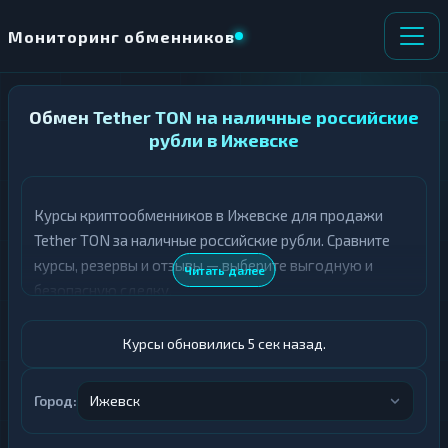
Мониторинг обменников
Обмен Tether TON на наличные российские
НАПРАВЛЕНИЕ
×
ОБМЕНА
рубли в Ижевске
★ ИЗБРАННОЕ
ВСЕ РАЗДЕЛЫ
Курсы криптообменников в Ижевске для продажи
Tether TON за наличные российские рубли. Сравните
О
П
Т
О
курсы, резервы и отзывы — выберите выгодную и
Читать далее
Д
Л
безопасную сделку.
А
У
Ё
Ч
Т
А
Курсы обновились 6 сек назад.
Е
Е
Т
USDT TON
Е
Город:
Ижевск
Российский рубль