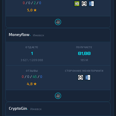
0
/
0
/
2
/
0
5,0 ★
Moneyflow
Ижевск
1
81,88
3 627 / 1 209 068
165 M
0
/
0
/
45
/
0
4,8 ★
CryptoGin
Ижевск