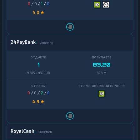
0
/
0
/
1
/
0
5,0 ★
24PayBank
Ижевск
1
83,20
9 615 / 437 016
426 M
0
/
0
/
2
/
0
4,9 ★
RoyalCash
Ижевск