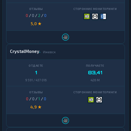
Ontology
1
0
/
0
/
2
/
0
PancakeSwap
1
CAKE
5,0 ★
Pax
1
Dollar
Pepe
1
CrystalMoney
Ижевск
Polkadot
1
Polygon
1
1
83,41
Qtum
1
9 591 / 437 016
426 M
Ravencoin
1
0
/
0
/
1
/
0
Shiba
2
4,9 ★
Stellar
1
Sui
1