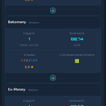
Baksmany
Ижевск
1
80,74
9 908 / 437 016
122 M
0
/
0
/
1
/
0
5,0 ★
Ex-Money
Ижевск