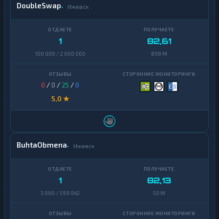
DoubleSwap
Ижевск
1
82,61
100 000 / 2 000 000
898 M
0
/
0
/
25
/
0
5,0 ★
BuhtaObmena
Ижевск
1
82,13
3 000 / 599 042
50 M