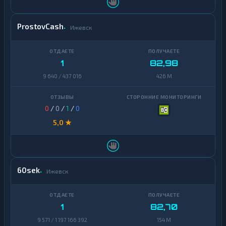
ProstovCash
Ижевск
1
82,98
9 640 / 437 016
426 M
0
/
0
/
1
/
0
5,0 ★
60sek
Ижевск
1
82,70
9 571 / 1 197 166 392
154 M