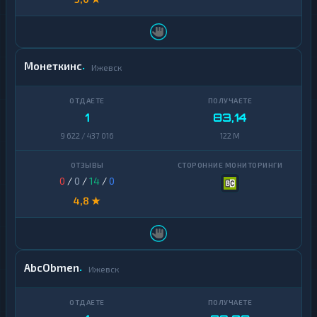
Монеткинс
Ижевск
1
83,14
9 622 / 437 016
122 M
0
/
0
/
14
/
0
4,8 ★
AbcObmen
Ижевск