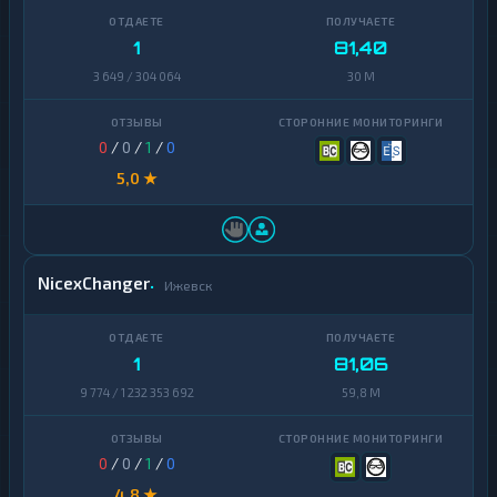
1
81,40
3 649 / 304 064
30 M
0
/
0
/
1
/
0
5,0 ★
NicexChanger
Ижевск
1
81,06
9 774 / 1 232 353 692
59,8 M
0
/
0
/
1
/
0
4,8 ★