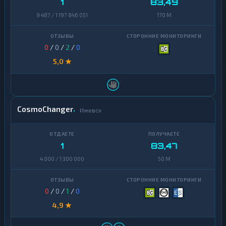
1
83,49
Avalanche
1
9 487 / 1 197 846 051
170 M
Basic
Attention
1
Token
0
/
0
/
2
/
0
5,0 ★
Binance
Coin
1
(BNB)
BitTorrent
1
CosmoChanger
Ижевск
Bitcoin
1
Cash
1
83,47
Cardano
1
4 000 / 1 300 000
50 M
Chainlink
1
Cosmos
1
0
/
0
/
1
/
0
Dai
1
4,9 ★
Dash
1