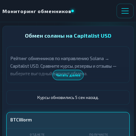
Мониторинг обменников
НАПРАВЛЕНИЕ
Обмен соланы на Capitalist USD
×
ОБМЕНА
Рейтинг обменников по направлению Solana →
★ ИЗБРАННОЕ
ВСЕ РАЗДЕЛЫ
Capitalist USD. Сравните курсы, резервы и отзывы —
выберите выгодный вариант обмена.
О
П
Читать далее
Т
О
Д
Л
А
У
Ё
Ч
Курсы обновились 6 сек назад.
Т
А
Е
Е
Т
SOL
BTCWorm
Е
Capitalist · USD