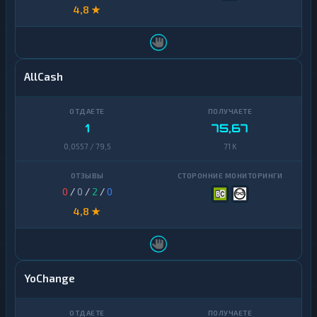
4,8 ★
AllCash
1
75,67
0,0557 / 79,5
71 K
0
/
0
/
2
/
0
4,8 ★
YoChange