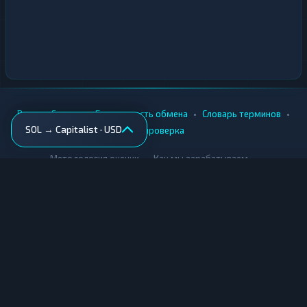
•
•
•
•
Вики
Города
Безопасность обмена
Словарь терминов
SOL → Capitalist · USD
AML-проверка
•
•
Методология оценки
Как мы зарабатываем
Для обменников
Купить крипту
Продать крипту
Купить за рубли