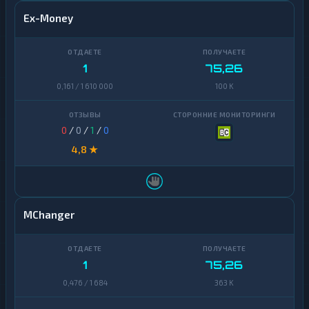
Ex-Money
1
75,26
0,161 / 1 610 000
100 K
0
/
0
/
1
/
0
4,8 ★
MChanger
1
75,26
0,476 / 1 684
363 K