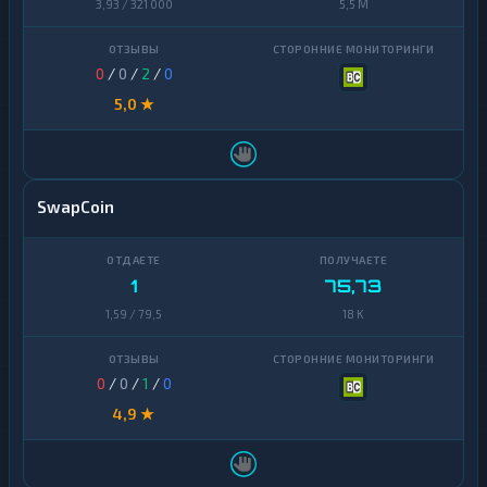
3,93 / 321 000
5,5 M
Cosmos
1
Dai
1
0
/
0
/
2
/
0
Dash
1
5,0 ★
Decentraland
1
MANA
EOS
1
SwapCoin
Ethereum
1
Classic
1
75,73
ICON
1
1,59 / 79,5
18 K
Kaspa
1
Maker
1
0
/
0
/
1
/
0
4,9 ★
NEAR
1
Protocol
NEO
1