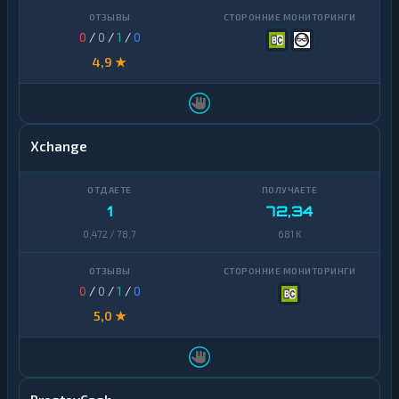
0
/
0
/
1
/
0
4,9 ★
Xchange
1
72,34
0,472 / 78,7
681 K
0
/
0
/
1
/
0
5,0 ★