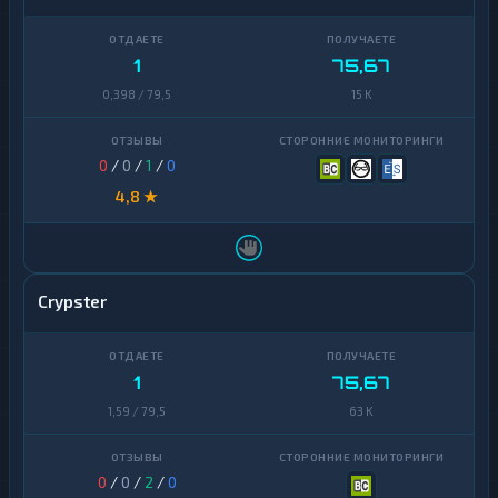
1
75,67
0,398 / 79,5
15 K
0
/
0
/
1
/
0
4,8 ★
Crypster
1
75,67
1,59 / 79,5
63 K
0
/
0
/
2
/
0