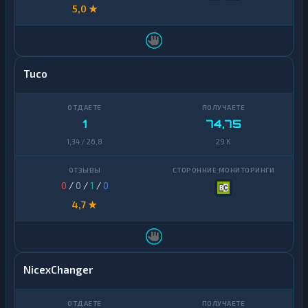
5,0 ★
Tuco
1
74,75
1,34 / 26,8
29 K
0
/
0
/
1
/
0
4,7 ★
NicexChanger