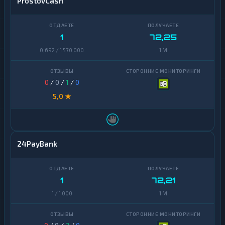
ProstovCash
1
72,25
0,692 / 1 570 000
1 M
0
/
0
/
1
/
0
5,0 ★
24PayBank
1
72,21
1 / 1 000
1 M