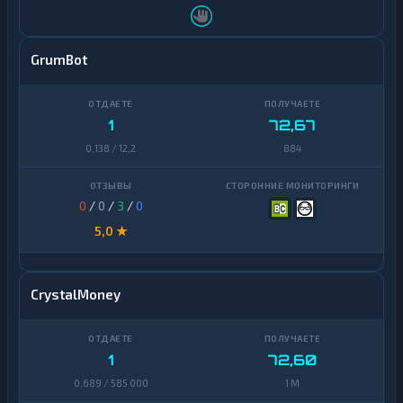
GrumBot
1
72,67
0,138 / 12,2
884
0
/
0
/
3
/
0
5,0 ★
CrystalMoney
1
72,60
0,689 / 585 000
1 M