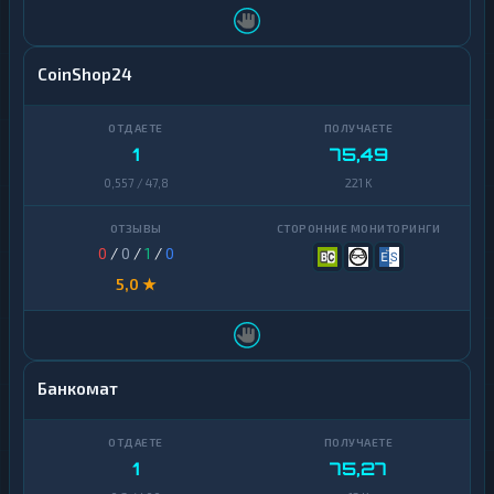
CoinShop24
1
75,49
0,557 / 47,8
221 K
0
/
0
/
1
/
0
5,0 ★
Банкомат
1
75,27