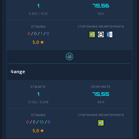
1
75,56
0,637 / 47,8
18 K
0
/
0
/
1
/
0
5,0 ★
4ange
1
75,55
0,156 / 6 248
68 K
0
/
0
/
16
/
0
5,0 ★