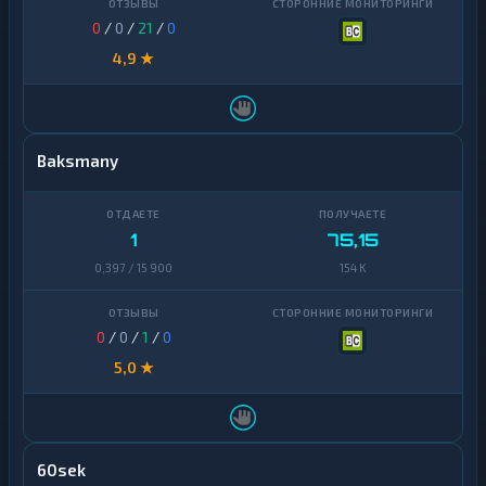
0
/
0
/
21
/
0
4,9 ★
Baksmany
1
75,15
0,397 / 15 900
154 K
0
/
0
/
1
/
0
5,0 ★
60sek