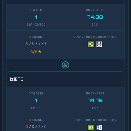
1
74,88
1,61 / 26 200
50 K
0
/
0
/
2
/
1
4,9 ★
iziBTC
1
74,79
0,15 / 30
115 K
0
/
0
/
2
/
0