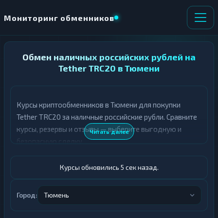
Мониторинг обменников
НАПРАВЛЕНИЕ
Обмен наличных российских рублей на
×
ОБМЕНА
Tether TRC20 в Тюмени
★ ИЗБРАННОЕ
ВСЕ РАЗДЕЛЫ
Курсы криптообменников в Тюмени для покупки
Tether TRC20 за наличные российские рубли. Сравните
О
П
Т
О
курсы, резервы и отзывы — выберите выгодную и
Читать далее
Д
Л
безопасную сделку.
А
У
Ё
Ч
Т
А
Курсы обновились 6 сек назад.
Е
Е
Т
Российский рубль
Е
Город:
Тюмень
USDT TRC20