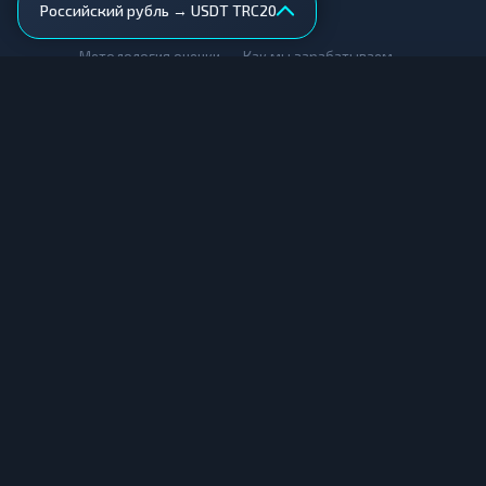
Российский рубль → USDT TRC20
AML-проверка
•
•
Методология оценки
Как мы зарабатываем
Для обменников
Купить крипту
Продать крипту
Купить за рубли
Продать за рубли
© Мониторинг обменников — 2026
|
|
|
Условия использования
Конфиденциальность
Cookies
Карта сайта