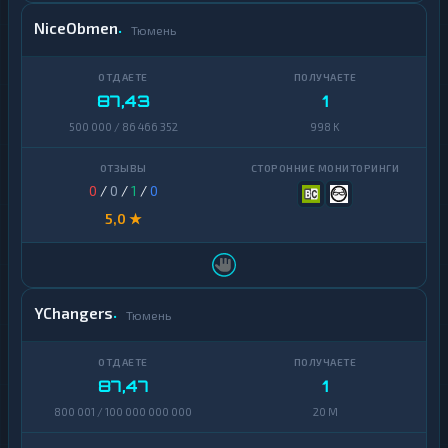
NiceObmen
Тюмень
87,43
1
500 000 / 86 466 352
998 K
0
/
0
/
1
/
0
5,0 ★
YChangers
Тюмень
87,47
1
800 001 / 100 000 000 000
20 M