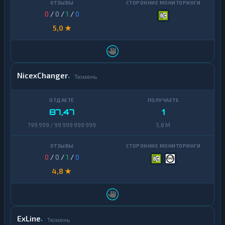
0
/
0
/
1
/
0
5,0 ★
NicexChanger
Тюмень
87,47
1
799 999 / 99 999 999 999
5,8 M
0
/
0
/
1
/
0
4,8 ★
ExLine
Тюмень