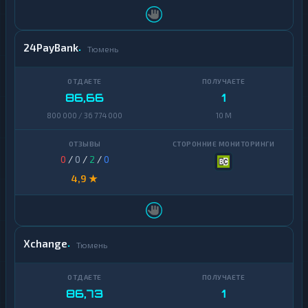
24PayBank
Тюмень
86,66
1
800 000 / 36 774 000
10 M
0
/
0
/
2
/
0
4,9 ★
Xchange
Тюмень
86,73
1