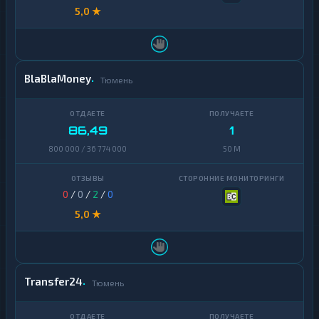
5,0 ★
BlaBlaMoney
Тюмень
86,49
1
800 000 / 36 774 000
50 M
0
/
0
/
2
/
0
5,0 ★
Transfer24
Тюмень