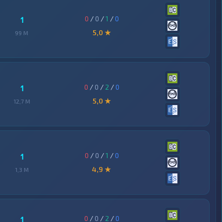
0
/
0
/
1
/
0
1
5,0 ★
99 M
0
/
0
/
2
/
0
1
5,0 ★
12,7 M
0
/
0
/
1
/
0
1
4,9 ★
1,3 M
0
/
0
/
2
/
0
1