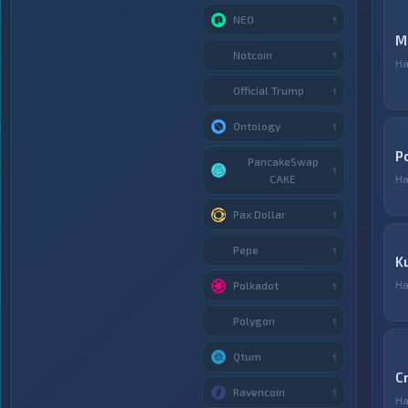
NEO
1
M
Notcoin
1
Н
Official Trump
1
Ontology
1
P
PancakeSwap
1
CAKE
Н
Pax Dollar
1
Pepe
1
K
Н
Polkadot
1
Polygon
1
Qtum
1
C
Ravencoin
1
Н