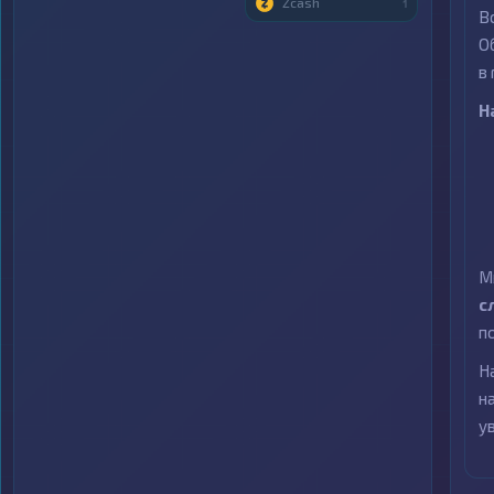
Zcash
1
В
О
в
Н
М
с
п
Н
н
у