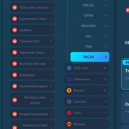
ERC20
★
Польский Злотый
1
OPTM
★
Грузинский Лари
1
POLYGON
★
Гривны
1
SOL
★
Тайский Бат
1
О
TON
★
Турецкая Лира
1
TRC20
★
Болгарский лев
1
USD Coin
5
T
Дирхамы
1
Н
Ethereum
3
Армянский драм
1
Bitcoin
2
Белорусские
1
Litecoin
1
рубли
O
Н
Tron
1
Индийская рупия
1
Monero
1
Казахстанский
1