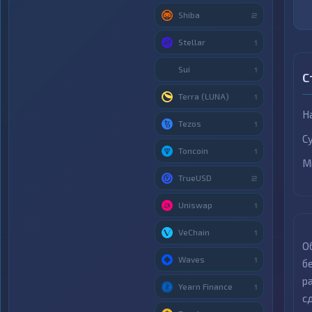
Shiba
2
Stellar
1
Sui
1
С
Terra (LUNA)
1
Н
Tezos
1
С
Toncoin
1
М
TrueUSD
2
Uniswap
1
VeChain
1
О
Waves
1
б
р
Yearn Finance
1
с