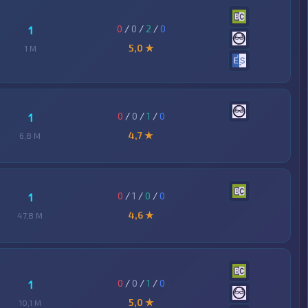
0
/
0
/
2
/
0
1
5,0 ★
1 M
0
/
0
/
1
/
0
1
4,7 ★
6,8 M
0
/
1
/
0
/
0
1
4,6 ★
47,8 M
0
/
0
/
1
/
0
1
5,0 ★
10,1 M