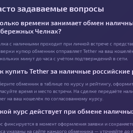
асто задаваемые вопросы
олько времени занимает обмен наличных
бережных Челнах?
лка с наличными проходит при личной встрече с предст
верки купюр обменник отправляет Tether на ваш кошелёк
кольких минут до часа с учётом подтверждений в сети.
к купить Tether за наличные российские
ерите обменник в таблице по курсу и рейтингу, оформит
ласуйте время и место встречи. На сделке передаёте на
her на ваш кошелёк по согласованному курсу.
кой курс действует при обмене наличны
с фиксируется в момент оформления заявки и сохраняетс
са указаны на сайте каждого обменника — уточняйте до п