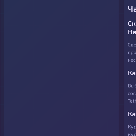
Ч
Ск
На
Сде
про
нес
Ка
Выб
сог
Tet
Ка
Кур
кур