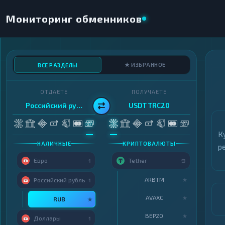
Мониторинг обменников
★ ИЗБРАННОЕ
ВСЕ РАЗДЕЛЫ
ОТДАЁТЕ
ПОЛУЧАЕТЕ
Российский рубль
USDT TRC20
К
НАЛИЧНЫЕ
КРИПТОВАЛЮТЫ
р
Евро
Tether
1
9
ARBTM
★
Российский рубль
1
AVAXC
★
RUB
★
BEP20
★
Доллары
1