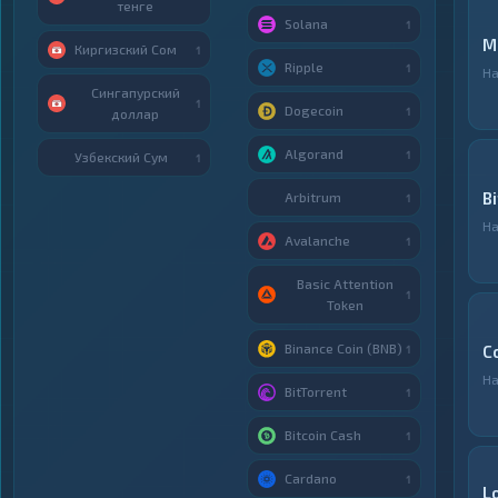
тенге
Solana
1
M
Киргизский Сом
1
Ripple
1
Н
Сингапурский
1
Dogecoin
1
доллар
Algorand
1
Узбекский Сум
1
B
Arbitrum
1
Н
Avalanche
1
Basic Attention
1
Token
Binance Coin (BNB)
C
1
Н
BitTorrent
1
Bitcoin Cash
1
Cardano
1
L