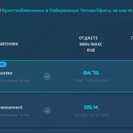
Криптообменники в Набережных Челнах
Офисы на карте
↑
ОТДАЕТЕ
БМЕННИК
МИН/МАКС
RUB
84,75
rustex
абережные Челны
1 500 / 100 000 000
85,14
nemoment
абережные Челны
150 000 / 51 151 000