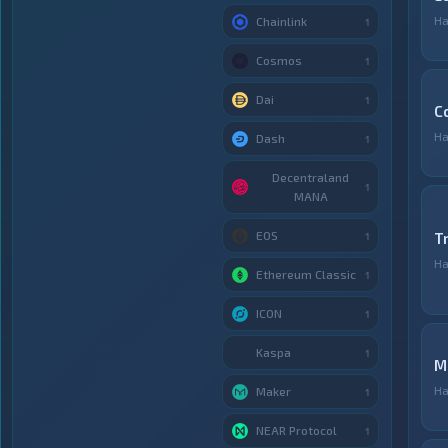
Н
Chainlink
1
Cosmos
1
Dai
1
C
Н
Dash
1
Decentraland
1
MANA
EOS
T
1
Н
Ethereum Classic
1
ICON
1
Kaspa
1
M
Н
Maker
1
NEAR Protocol
1