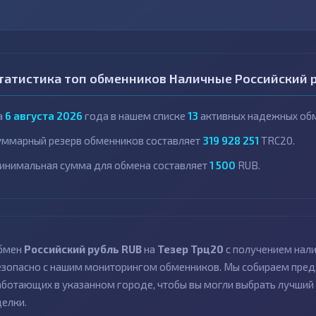
татистика топ обменников Наличные Российский р
а
6 августа 2026
года в нашем списке
13
активных надежных обм
уммарный резерв обменников составляет
319 928 251
TRC20.
инимальная сумма для обмена составляет
1 500
RUB.
бмен
Российский рубль RUB
на
Тезер Трц20
с получением нал
езопасно с нашим мониторингом обменников. Мы собираем пред
аботающих в указанном городе, чтобы вы могли выбрать лучший 
делки.