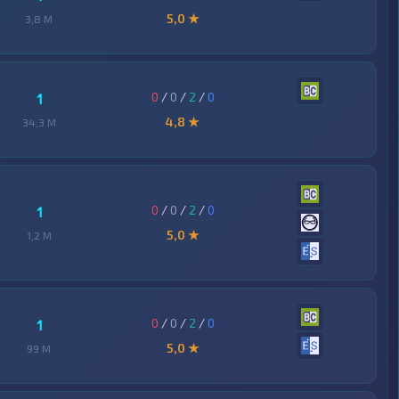
5,0 ★
3,8 M
0
/
0
/
2
/
0
1
4,8 ★
34,3 M
0
/
0
/
2
/
0
1
5,0 ★
1,2 M
0
/
0
/
2
/
0
1
5,0 ★
99 M