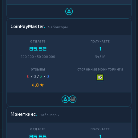
CoinPayMaster
Чебоксары
85,52
1
200 000 / 50 000 000
34,5 M
0
/
0
/
2
/
0
4,8 ★
Монеткинс
Чебоксары
85,56
1