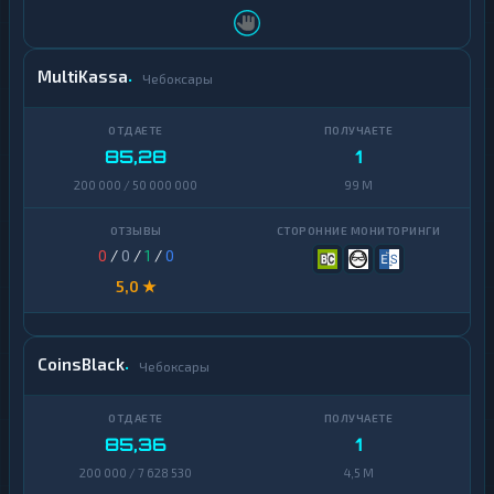
MultiKassa
Чебоксары
85,28
1
200 000 / 50 000 000
99 M
0
/
0
/
1
/
0
5,0 ★
CoinsBlack
Чебоксары
85,36
1
200 000 / 7 628 530
4,5 M