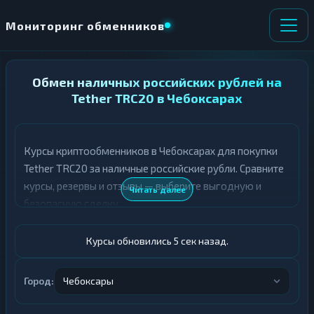
Мониторинг обменников
НАПРАВЛЕНИЕ
Обмен наличных российских рублей на
×
ОБМЕНА
Tether TRC20 в Чебоксарах
★ ИЗБРАННОЕ
ВСЕ РАЗДЕЛЫ
Курсы криптообменников в Чебоксарах для покупки
Tether TRC20 за наличные российские рубли. Сравните
О
П
Т
О
курсы, резервы и отзывы — выберите выгодную и
Читать далее
Д
Л
безопасную сделку.
А
У
Ё
Ч
Т
А
Курсы обновились 6 сек назад.
Е
Е
Т
Российский рубль
Е
Город:
Чебоксары
USDT TRC20