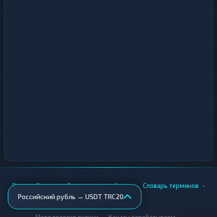
•
•
•
•
Вики
Города
Безопасность обмена
Словарь терминов
Российский рубль → USDT TRC20
AML-проверка
•
•
Методология оценки
Как мы зарабатываем