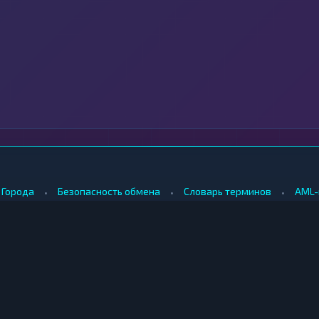
•
•
•
Города
Безопасность обмена
Словарь терминов
AML-
•
•
Методология оценки
Как мы зарабатываем
Для обменников
КУПИТЬ ЗА РУБЛИ
ПРОДАТЬ
е
Купить биткоин за рубли
Продать б