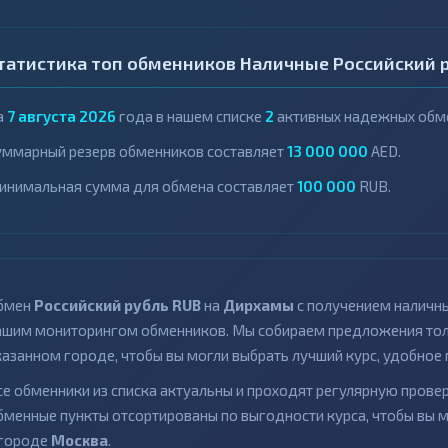
татистика топ обменников Наличные Российский 
а
7 августа 2026
года в нашем списке
2
активных надежных обме
уммарный резерв обменников составляет
13 000 000
AED.
инимальная сумма для обмена составляет
100 000
RUB.
бмен
Российский рубль RUB
на
Дирхамы
с получением наличн
ашим мониторингом обменников. Мы собираем предложения толь
казанном городе, чтобы вы могли выбрать лучший курс, удобное 
се обменники из списка актуальны и проходят регулярную провер
бменные пункты отсортированы по выгодности курса, чтобы вы 
 городе
Москва
.