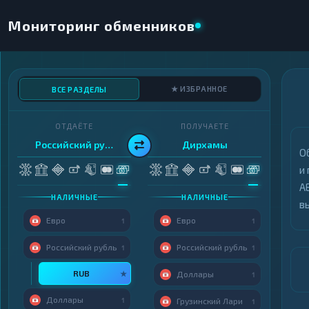
Мониторинг обменников
★ ИЗБРАННОЕ
ВСЕ РАЗДЕЛЫ
ОТДАЁТЕ
ПОЛУЧАЕТЕ
Российский рубль
Дирхамы
О
и
A
НАЛИЧНЫЕ
НАЛИЧНЫЕ
в
Евро
Евро
1
1
Российский рубль
Российский рубль
1
1
RUB
★
Доллары
1
Доллары
1
Грузинский Лари
1