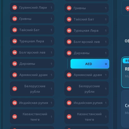
Грузинский Лари
1
Гривны
1
Гривны
1
Тайский Бат
1
Тайский Бат
1
Турецкая Лира
1
О
Турецкая Лира
1
Болгарский лев
1
Болгарский лев
1
Дирхамы
1
Дирхамы
AED
1
★
R
Армянский драм
Армянский драм
1
1
М
Белорусские
Белорусские
1
1
рубли
рубли
Индийская рупия
Индийская рупия
1
1
C
М
Казахстанский
Казахстанский
1
1
тенге
тенге