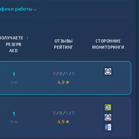
рафики работы
→
↕
ПОЛУЧАЕТЕ
ОТЗЫВЫ
СТОРОННИЕ
РЕЗЕРВ
РЕЙТИНГ
МОНИТОРИНГИ
AED
0
/
0
/
1
/
0
1
4,9 ★
3 M
0
/
0
/
1
/
0
1
4,9 ★
10 M