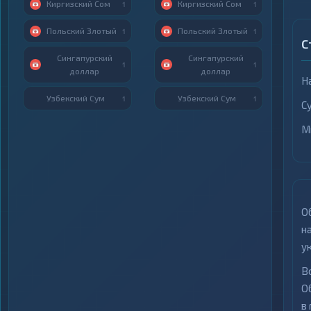
Киргизский Сом
Киргизский Сом
1
1
Польский Злотый
Польский Злотый
1
1
С
Сингапурский
Сингапурский
1
1
доллар
доллар
Н
Узбекский Сум
Узбекский Сум
1
1
С
М
О
н
у
В
О
в