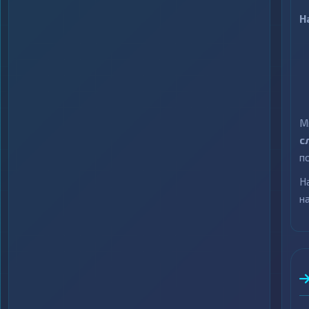
Н
М
с
п
Н
н