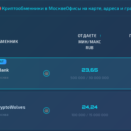
Криптообменники в Москве
Офисы на карте, адреса и г
↑
ОТДАЕТЕ
БМЕННИК
МИН/МАКС
RUB
23,65
Bank
осква
500 000 / 30 000 000
24,24
ryptoWolves
осква
100 000 / 15 000 000