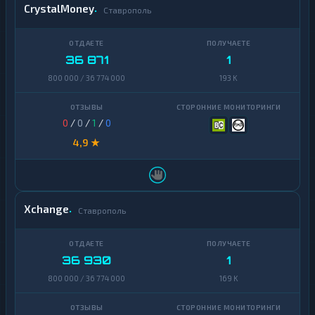
CrystalMoney
Ставрополь
36 871
1
800 000 / 36 774 000
193 K
0
/
0
/
1
/
0
4,9 ★
Xchange
Ставрополь
36 930
1
800 000 / 36 774 000
169 K