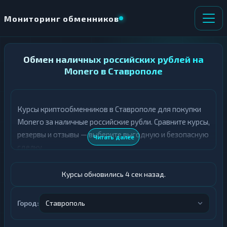
Мониторинг обменников
НАПРАВЛЕНИЕ
Обмен наличных российских рублей на
×
ОБМЕНА
Monero в Ставрополе
★ ИЗБРАННОЕ
ВСЕ РАЗДЕЛЫ
Курсы криптообменников в Ставрополе для покупки
Monero за наличные российские рубли. Сравните курсы,
О
П
Т
О
резервы и отзывы — выберите выгодную и безопасную
Читать далее
Д
Л
сделку.
А
У
Ё
Ч
Т
А
Курсы обновились 5 сек назад.
Е
Е
Т
Российский рубль
Е
Город:
Ставрополь
XMR