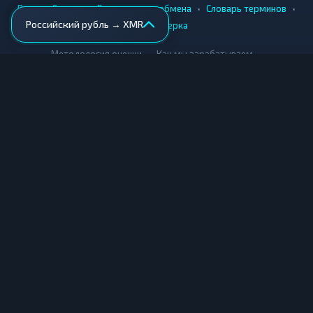
•
•
•
•
Вики
Города
Безопасность обмена
Словарь терминов
Российский рубль → XMR
AML-проверка
•
•
Методология оценки
Как мы зарабатываем
Для обменников
Купить крипту
Продать крипту
Купить за рубли
Продать за рубли
© Мониторинг обменников — 2026
|
|
|
Условия использования
Конфиденциальность
Cookies
Карта сайта