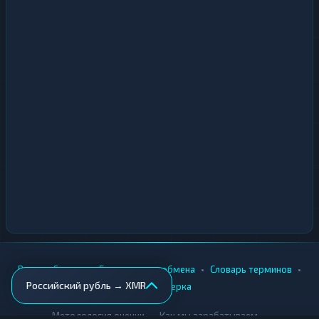
•
•
•
•
Вики
Города
Безопасность обмена
Словарь терминов
Российский рубль → XMR
AML-проверка
•
•
Методология оценки
Как мы зарабатываем