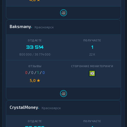
Baksmany
Красноярск
33 514
1
800 000 / 36 774 000
22 K
0
/
0
/
1
/
0
5,0 ★
CrystalMoney
Красноярск