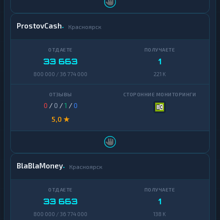
ProstovCash
Красноярск
33 663
1
800 000 / 36 774 000
221 K
0
/
0
/
1
/
0
5,0 ★
BlaBlaMoney
Красноярск
33 663
1
800 000 / 36 774 000
138 K