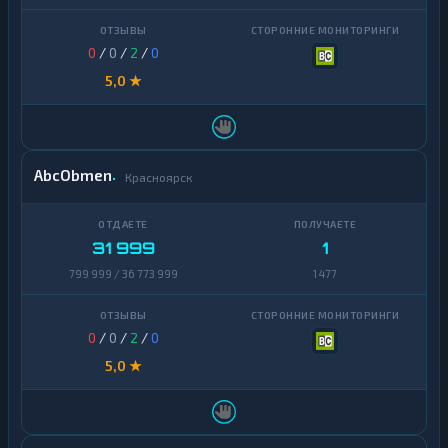
Zcash
1
0
/
0
/
2
/
0
5,0 ★
AbcObmen
Красноярск
31 999
1
799 999 / 36 773 999
1 477
0
/
0
/
2
/
0
5,0 ★