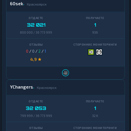
60sek
Красноярск
32 021
1
800 000 / 36 773 999
936
0
/
0
/
2
/
1
4,9 ★
YChangers
Красноярск
32 053
1
799 999 / 36 773 999
32 K