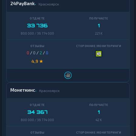
24PayBank
Красноярск
33 736
1
800 000 / 36 774 000
221 K
0
/
0
/
2
/
0
4,9 ★
Монеткинс
Красноярск
34 367
1
800 000 / 36 774 000
42 K