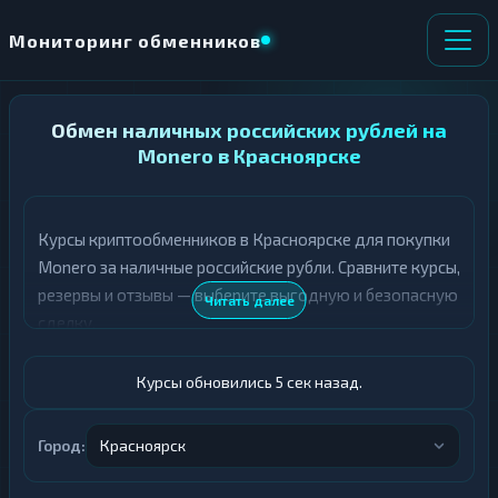
Мониторинг обменников
НАПРАВЛЕНИЕ
Обмен наличных российских рублей на
×
ОБМЕНА
Monero в Красноярске
★ ИЗБРАННОЕ
ВСЕ РАЗДЕЛЫ
Курсы криптообменников в Красноярске для покупки
Monero за наличные российские рубли. Сравните курсы,
О
П
Т
О
резервы и отзывы — выберите выгодную и безопасную
Читать далее
Д
Л
сделку.
А
У
Ё
Ч
Т
А
Курсы обновились 6 сек назад.
Е
Е
Т
Российский рубль
Е
Город:
Красноярск
XMR